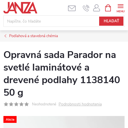
Prejsť na obsah
NÁKUPNÝ
HĽADAŤ
Podlahová a stavebná chémia
Opravná sada Parador na
svetlé laminátové a
drevené podlahy 1138140
50 g
Podrobnosti hodnotenia
Neohodnotené
Akcia