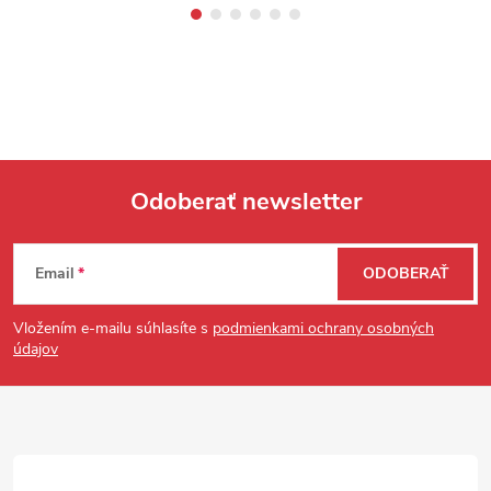
Odoberať newsletter
Zápätie
Email
ODOBERAŤ
Vložením e-mailu súhlasíte s
podmienkami ochrany osobných
údajov