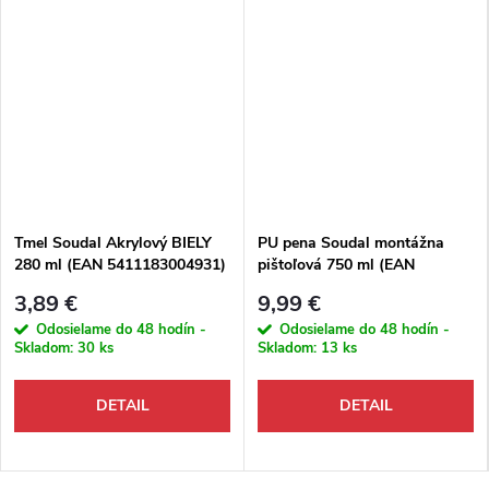
Tmel Soudal Akrylový BIELY
PU pena Soudal montážna
280 ml (EAN 5411183004931)
pištoľová 750 ml (EAN
5411183128644)
3,89 €
9,99 €
Odosielame do 48 hodín -
Odosielame do 48 hodín -
Skladom:
30 ks
Skladom:
13 ks
DETAIL
DETAIL