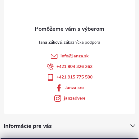
Jana Žáková
info
@
janza.sk
+421 904 326 262
+421 915 775 500
Janza sro
janzadvere
Informácie pre vás