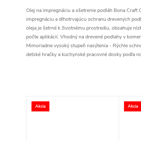
Olej na impregnáciu a ošetrenie podláh Bona Craft O
impregnáciu a dlhotrvajúcu ochranu drevených podlá
oleja je šetrné k životnému prostrediu, obsahuje n
počte aplikácií. Vhodný na drevené podlahy v komer
Mimoriadne vysoký stupeň nasýtenia - Rýchle schnut
detské hračky a kuchynské pracovné dosky podľa 
Akcia
Akcia