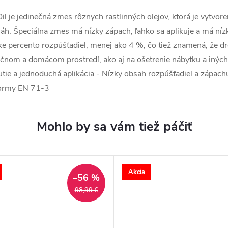
il je jedinečná zmes rôznych rastlinných olejov, ktorá je vytvor
h. Špeciálna zmes má nízky zápach, ľahko sa aplikuje a má nízky
ízke percento rozpúšťadiel, menej ako 4 %, čo tiež znamená, že
čnom a domácom prostredí, ako aj na ošetrenie nábytku a iných
ie a jednoduchá aplikácia - Nízky obsah rozpúšťadiel a zápach
normy EN 71-3
Akcia
–56 %
98,99 €