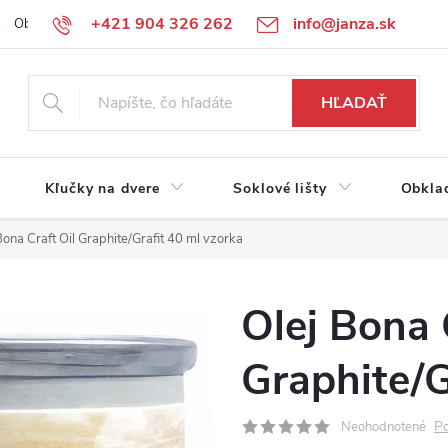
+421 904 326 262
info@janza.sk
Obchodné podmienky
Reklamačné podmienky
Podmienky ochra
HĽADAŤ
Kľučky na dvere
Soklové lišty
Obkla
Bona Craft Oil Graphite/Grafit 40 ml vzorka
Olej Bona 
Graphite/G
Po
Neohodnotené