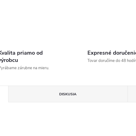
Kvalita priamo od
Expresné doručeni
výrobcu
Tovar doručíme do 48 hodín
yrábame zárubne na mieru.
DISKUSIA