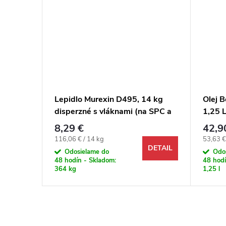
ierka
Lepidlo Murexin D495, 14 kg
Olej B
erzná
disperzné s vláknami (na SPC a
1,25 
vinylové dielce)
8,29 €
42,9
Jednotková cena:
Jednotk
116,06 € / 14 kg
53,63 € 
DETAIL
DETAIL
Odosielame do
Odo
48 hodín - Skladom:
48 hodí
364 kg
1,25 l