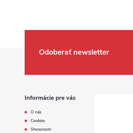
Zápätie
Odoberať newsletter
Informácie pre vás
O nás
Cookies
Showroom