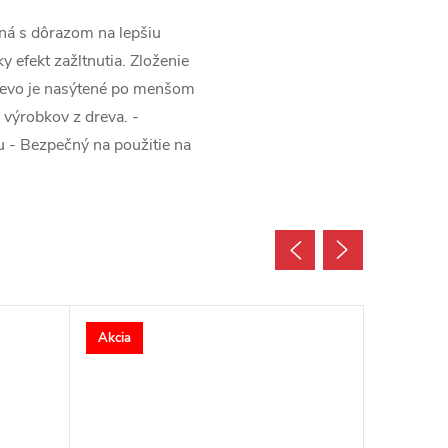
ená s dôrazom na lepšiu
 efekt zažltnutia. Zloženie
 drevo je nasýtené po menšom
 výrobkov z dreva. -
u - Bezpečný na použitie na
Akcia
Akcia