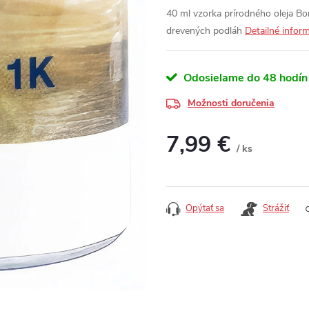
40 ml vzorka prírodného oleja Bo
drevených podláh
Detailné infor
Odosielame do 48 hodín
Možnosti doručenia
7,99 €
/ ks
Jednotková cena:
Opýtať sa
Strážiť