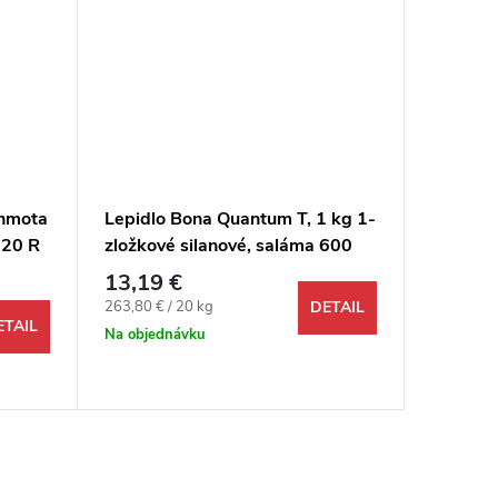
 hmota
Lepidlo Bona Quantum T, 1 kg 1-
Tmel So
220 R
zložkové silanové, saláma 600
BUK 28
25 kg
ml, na drevené podlahy
541118
13,19 €
4,99 €
Jednotková cena:
263,80 € / 20 kg
DETAIL
Odosi
ETAIL
48 hodín 
Na objednávku
22 ks