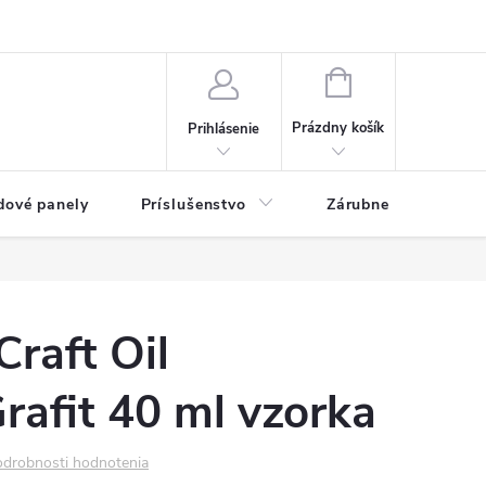
ny osobných údajov
Blog
NÁKUPNÝ KOŠÍK
Prázdny košík
Prihlásenie
dové panely
Príslušenstvo
Zárubne
Stave
Craft Oil
rafit 40 ml vzorka
drobnosti hodnotenia