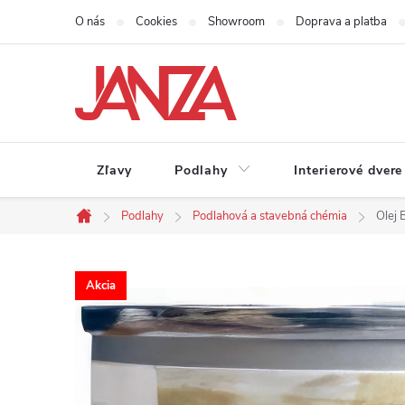
Prejsť na obsah
O nás
Cookies
Showroom
Doprava a platba
Zľavy
Podlahy
Interierové dvere
Podlahy
Podlahová a stavebná chémia
Olej 
Domov
Akcia