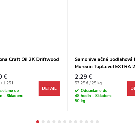
ona Craft Oil 2K Driftwood
Samonivelačná podlahová
L
Murexin TopLevel EXTRA 
(SL52) rýchla, cementová 
0 €
2,29 €
(60 MPa)
ová cena:
Jednotková cena:
/ 1.25 l
57,25 € / 25 kg
DETAIL
D
sielame do
Odosielame do
n - Skladom:
48 hodín - Skladom:
50 kg