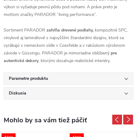
výkon si vyžaduje pevnú pôdu pod nohami. A práve preto je
mottom značky PARADOR “living performance”.
Sortiment PARADOR
zahŕňa drevené podlahy,
kompozitné SPC,
vinylové aj laminátové s najvyššími štandardmi dizajnu, ktoré sa
vyrábajú v nemeckom sídle v Coesfelde a v rakúskom výrobnom
závode v Güssingu. PARADOR je mimoriadne obľúbený
pre
autentické dekory
, ktorými dosahuje realistické interiéry.
Parametre produktu
Diskusia
Akcia
Akcia