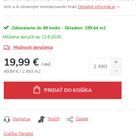
mm a 4-stranným miniskosením hrán
Detailné informácie
Odosielame do 48 hodín - Skladom:
199,44 m2
13.8.2026
Možnosti doručenia
19,99 €
/ m2
Jednotková cena:
49,84 € / 2.493 m2
PRIDAŤ DO KOŠÍKA
Opýtať sa
Strážiť
Zdieľať
Značka:
Parador