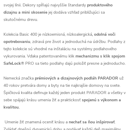
svojej línii. Dekory spĺňajú najvyššie štandardy
produktového
dizajnu a mini skosenie
jej dodáva vzhľad približujúci sa
skutočnému drevu.
Kolekcia Basic 400 je nízkoemisná, nízkoalergická
, odolná voči
opotrebovaniu
, zdravá pre život a jednoduchá na údržbu. Podlahy z
tejto kolekcie sú vhodné na inštaláciu na systémy podlahového
vykurovania. Vďaka patentovanému klik
mechanizmu s klik spojom
SafeLock
® PRO sa tieto podlahy dajú položiť presne a jednoducho.
Nemecká značka
prémiových a dizajnových podláh PARADOR
už
40 rokov pretvára domy a byty na tie najkrajšie domovy na svete.
Špičková kvalita definuje každý jeden produkt PARADOR a všetky v
sebe spájajú krásu umenia žiť a praktickosť
spojenú s výkonom a
kvalitou.
Umenie žiť znamená oceniť krásu a
nechať sa ňou inšpirovať
.
Zvládať dnešnú dynamickú dobu a podávať každý deň maximálny