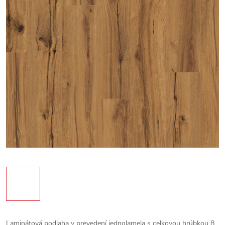
Laminátová podlaha v prevedení jednolamela s celkovou hrúbkou 8