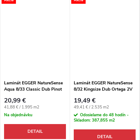
Laminát EGGER NatureSense
Laminát EGGER NatureSense
Aqua 8/33 Classic Dub Pinot
8/32 Kingsize Dub Ortega 2V
pieskový 4V
20,99 €
19,49 €
Jednotková cena:
Jednotková cena:
41,88 € / 1.995 m2
49,41 € / 2.535 m2
Na objednávku
Odosielame do 48 hodín -
Skladom:
387,855 m2
DETAIL
DETAIL