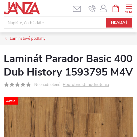
Prejsť na obsah
NÁKUPNÝ
HĽADAŤ
Laminátové podlahy
Laminát Parador Basic 400
Dub History 1593795 M4V
Podrobnosti hodnotenia
Neohodnotené
Akcia