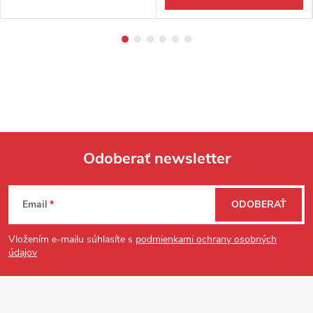
Odoberať newsletter
Zápätie
Email
ODOBERAŤ
Vložením e-mailu súhlasíte s
podmienkami ochrany osobných
údajov