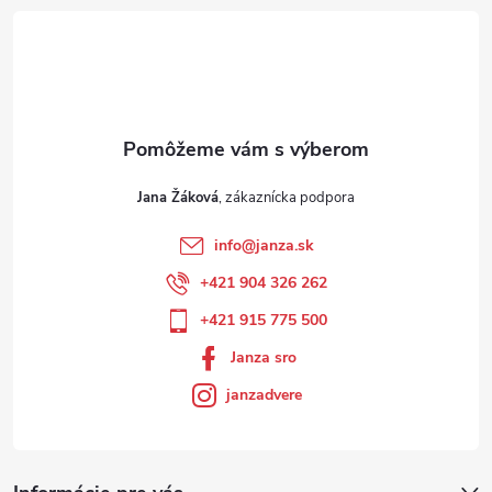
Jana Žáková
info
@
janza.sk
+421 904 326 262
+421 915 775 500
Janza sro
janzadvere