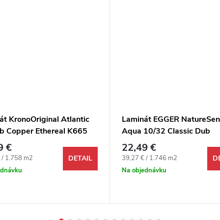
t KronoOriginal Atlantic
Laminát EGGER NatureSen
b Copper Ethereal K665
Aqua 10/32 Classic Dub
Lausanne prírodný 4V
9 €
22,49 €
ová cena:
Jednotková cena:
 / 1.758 m2
39,27 € / 1.746 m2
DETAIL
D
ednávku
Na objednávku