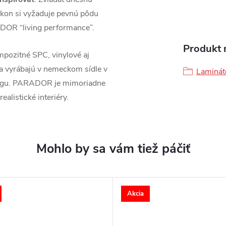
kon si vyžaduje pevnú pôdu
DOR “living performance”.
Produkt n
pozitné SPC, vinylové aj
sa vyrábajú v nemeckom sídle v
Laminát
ingu. PARADOR je mimoriadne
ealistické interiéry.
Akcia