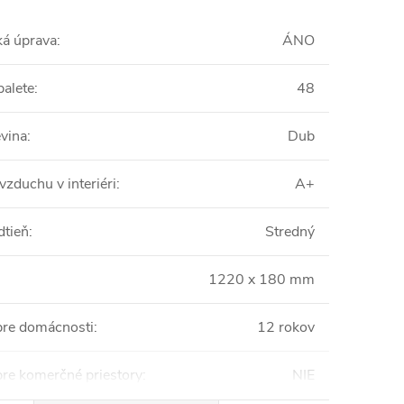
ká úprava
:
ÁNO
palete
:
48
vina
:
Dub
vzduchu v interiéri
:
A+
dtieň
:
Stredný
1220 x 180 mm
pre domácnosti
:
12 rokov
pre komerčné priestory
:
NIE