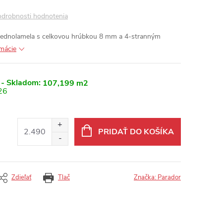
drobnosti hodnotenia
 jednolamela s celkovou hrúbkou 8 mm a 4-stranným
rmácie
 - Skladom:
107,199 m2
26
PRIDAŤ DO KOŠÍKA
Zdieľať
Tlač
Značka:
Parador