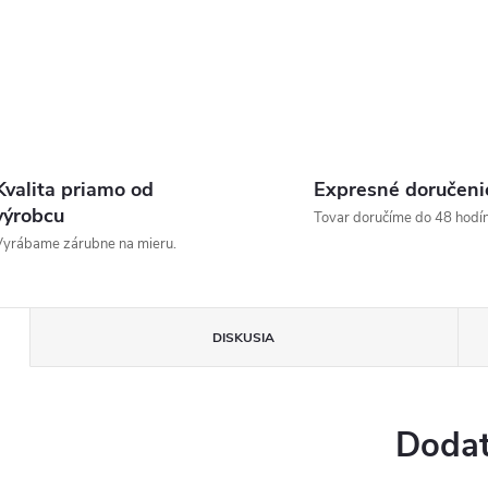
Kvalita priamo od
Expresné doručeni
výrobcu
Tovar doručíme do 48 hodín
yrábame zárubne na mieru.
DISKUSIA
Dodat