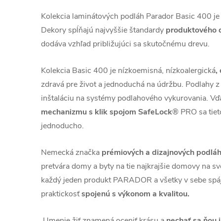
Kolekcia laminátových podláh Parador Basic 400 je pô
Dekory spĺňajú najvyššie štandardy
produktového d
dodáva vzhľad približujúci sa skutočnému drevu.
Kolekcia Basic 400 je nízkoemisná, nízkoalergická
,
zdravá pre život a jednoduchá na údržbu. Podlahy z 
inštaláciu na systémy podlahového vykurovania. Vď
mechanizmu s klik spojom SafeLock
® PRO sa tiet
jednoducho.
Nemecká značka
prémiových a dizajnových pod
pretvára domy a byty na tie najkrajšie domovy na sve
každý jeden produkt PARADOR a všetky v sebe spája
praktickosť
spojenú s výkonom a kvalitou.
Umenie žiť znamená oceniť krásu a
nechať sa ňou 