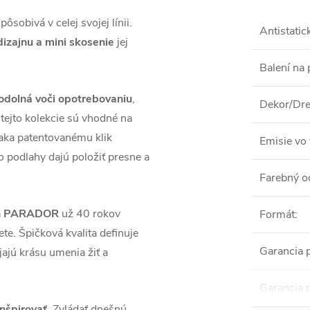
sobivá v celej svojej línii.
Antistatic
izajnu a mini skosenie
jej
Balení na 
 odolná voči opotrebovaniu
,
Dekor/Dre
tejto kolekcie sú vhodné na
aka patentovanému klik
Emisie vo 
o podlahy dajú položiť presne a
Farebný o
láh PARADOR
už 40 rokov
Formát
:
te. Špičková kvalita definuje
Garancia 
jú krásu umenia žiť a
Garancia 
inšpirovať
. Zvládať dnešnú