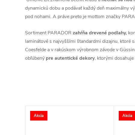
dynamickú dobu a podávať každý deň maximálny vý
pod nohami. A práve preto je mottom značky PARA
Sortiment PARADOR
zahŕňa drevené podlahy,
kom
laminátové s najvyššími štandardmi dizajnu, ktoré 
Coesfelde a v rakúskom výrobnom závode v Güss
obľúbený
pre autentické dekory
, ktorými dosahuje r
Akcia
Akcia