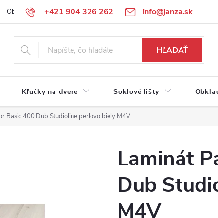
+421 904 326 262
info@janza.sk
Obchodné podmienky
Reklamačné podmienky
Podmienky ochra
HĽADAŤ
Kľučky na dvere
Soklové lišty
Obkla
r Basic 400 Dub Studioline perlovo biely M4V
Laminát P
Dub Studio
M4V