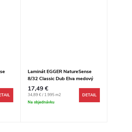
se
Laminát EGGER NatureSense
Laminá
8/32 Classic Dub Elva medový
8/33 Cl
4V
4V
17,49 €
18,99 
Jednotková cena:
Jednotkov
34,89 € / 1.995 m2
37,89 € /
ETAIL
DETAIL
Na objednávku
Na objed