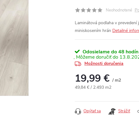
Po
Neohodnotené
Laminátová podlaha v prevedení
miniskosením hrán
Detailné info
Odosielame do 48 hodín
13.8.20
Možnosti doručenia
19,99 €
/ m2
Jednotková cena:
49,84 € / 2.493 m2
Opýtať sa
Strážiť