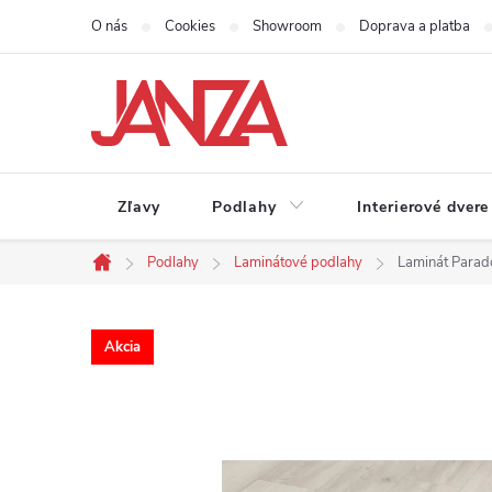
Prejsť na obsah
O nás
Cookies
Showroom
Doprava a platba
Zľavy
Podlahy
Interierové dvere
Podlahy
Laminátové podlahy
Laminát Parado
Domov
Akcia