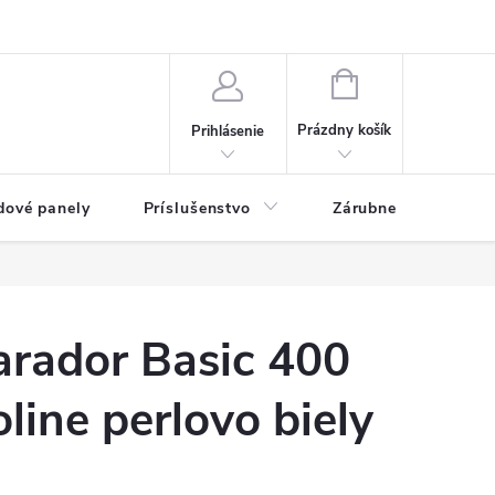
ny osobných údajov
Blog
NÁKUPNÝ KOŠÍK
Prázdny košík
Prihlásenie
dové panely
Príslušenstvo
Zárubne
Stave
arador Basic 400
line perlovo biely