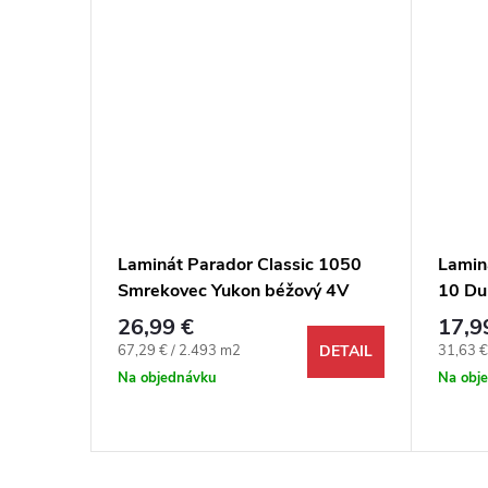
ense
Laminát Parador Classic 1050
Laminá
redaia
Smrekovec Yukon béžový 4V
10 Du
4V
26,99 €
17,9
Jednotková cena:
Jednotk
67,29 € / 2.493 m2
31,63 €
DETAIL
DETAIL
Na objednávku
Na obj