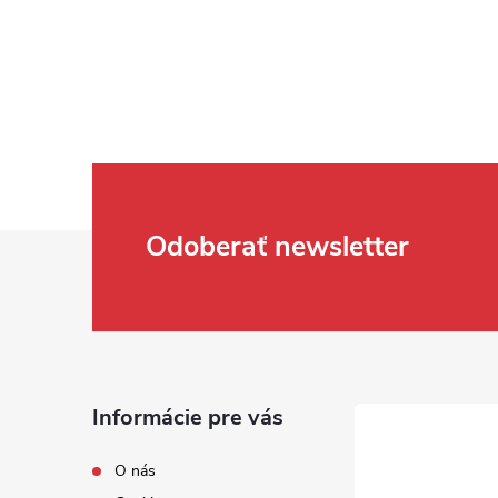
Zápätie
Odoberať newsletter
Informácie pre vás
O nás