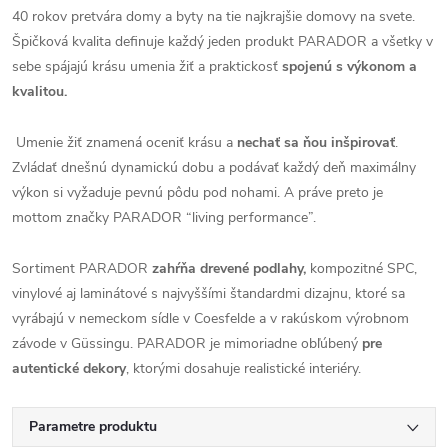
40 rokov pretvára domy a byty na tie najkrajšie domovy na svete.
Špičková kvalita definuje každý jeden produkt PARADOR a všetky v
sebe spájajú krásu umenia žiť a praktickosť
spojenú s výkonom a
kvalitou.
Umenie žiť znamená oceniť krásu a
nechať sa ňou inšpirovať
.
Zvládať dnešnú dynamickú dobu a podávať každý deň maximálny
výkon si vyžaduje pevnú pôdu pod nohami. A práve preto je
mottom značky PARADOR “living performance”.
Sortiment PARADOR
zahŕňa drevené podlahy,
kompozitné SPC,
vinylové aj laminátové s najvyššími štandardmi dizajnu, ktoré sa
vyrábajú v nemeckom sídle v Coesfelde a v rakúskom výrobnom
závode v Güssingu. PARADOR je mimoriadne obľúbený
pre
autentické dekory
, ktorými dosahuje realistické interiéry.
Parametre produktu