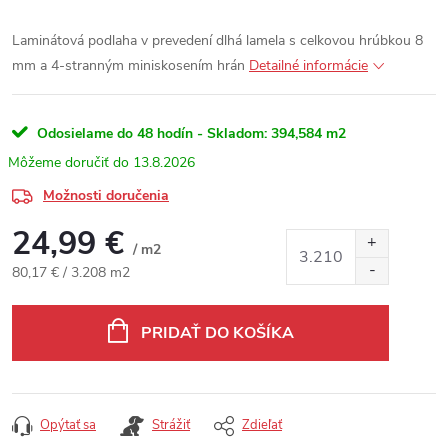
Laminátová podlaha v prevedení dlhá lamela s celkovou hrúbkou 8
mm a 4-stranným miniskosením hrán
Detailné informácie
Odosielame do 48 hodín - Skladom:
394,584 m2
13.8.2026
Možnosti doručenia
24,99 €
/ m2
Jednotková cena:
80,17 € / 3.208 m2
PRIDAŤ DO KOŠÍKA
Opýtať sa
Strážiť
Zdieľať