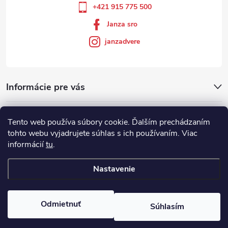
+421 915 775 500
Janza sro
janzadvere
Informácie pre vás
Facebook
Tento web používa súbory cookie. Ďalším prechádzaním
tohto webu vyjadrujete súhlas s ich používaním. Viac
informácií
tu
.
Showroom
Nastavenie
Copyright 2026
Janza.sk
. Všetky práva vyhradené.
Odmietnuť
Súhlasím
Vytvoril Shoptet