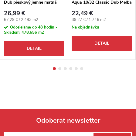
Dub pieskový jemne matná
Aqua 10/32 Classic Dub Melba
štruktúra 4V
prírodný 4V
26,99 €
22,49 €
Jednotková cena:
Jednotková cena:
67,29 € / 2.493 m2
39,27 € / 1.746 m2
Odosielame do 48 hodín -
Na objednávku
Skladom:
478,656 m2
DETAIL
DETAIL
Odoberať newsletter
Zápätie