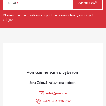
Email
ODOBERAŤ
Vložením e-mailu súhlasíte s
podmienkami ochrany osobných
údajov
Jana Žáková
info
@
janza.sk
+421 904 326 262