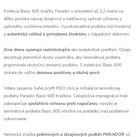
Kolekcia Basic 600 značky Parador v prevedení až 2,2 metra na
dĺžku ponúka naozaj dizajnový a nadčasový spôsob oživenia a
optického rozšírenia interiéru. Vysokokvalitná podlaha má moderný
a
autentický vzhľad a prirodzenú štruktúru
s nápadným dekorom.
Zrná dreva vyzerajú realistickejšie
ako kedykoľvek predtým. Dizajn
akcentuje jednotlivé dosky a pomáha, aby laminátová podlaha
pripomínala skutočnú drevenú podlahu. S kolekciou Basic 600
získate do vášho
domova pozitívny a útulný pocit.
Vďaka spojeniu SafeLock® PRO click je inštalácia laminátovej
podlahy Parador Basic 600 hračkou. Celoplošná impregnácia hrán
zabezpečuje
spoľahlivú ochranu proti napučaniu
, navyše je
laminátová podlaha Basic 600 vhodná na pokládku nad podlahové
vykurovanie.
Nemecká značka
prémiových a dizajnových podláh PARADOR
už