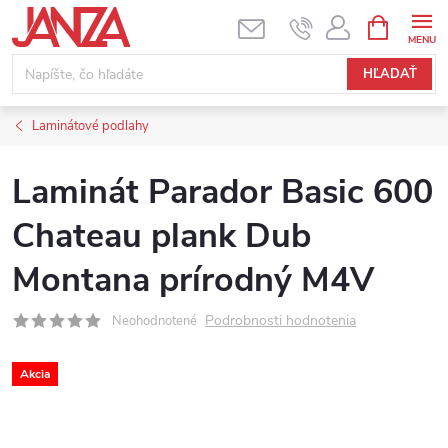
Prejsť na obsah
NÁKUPNÝ
HĽADAŤ
Laminátové podlahy
Laminát Parador Basic 600
Chateau plank Dub
Montana prírodný M4V
Podrobnosti hodnotenia
Neohodnotené
Akcia