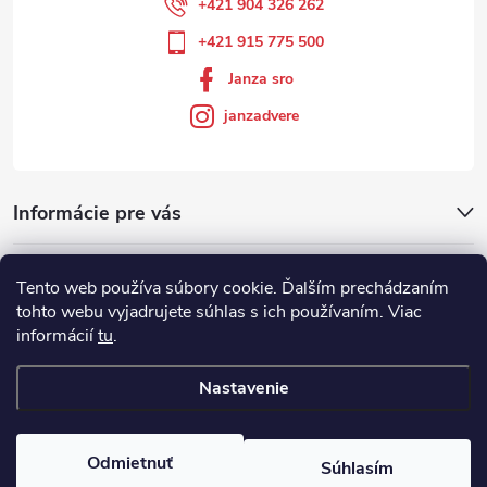
+421 904 326 262
+421 915 775 500
Janza sro
janzadvere
Informácie pre vás
Facebook
Tento web používa súbory cookie. Ďalším prechádzaním
tohto webu vyjadrujete súhlas s ich používaním. Viac
informácií
tu
.
Showroom
Nastavenie
Copyright 2026
Janza.sk
. Všetky práva vyhradené.
Odmietnuť
Súhlasím
Vytvoril Shoptet