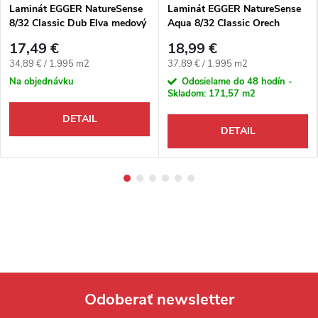
Laminát EGGER NatureSense
Laminát EGGER NatureSense
8/32 Classic Dub Elva medový
Aqua 8/32 Classic Orech
4V
Perganti hnedý 4V
17,49 €
18,99 €
Jednotková cena:
Jednotková cena:
34,89 € / 1.995 m2
37,89 € / 1.995 m2
Na objednávku
Odosielame do 48 hodín -
Skladom:
171,57 m2
DETAIL
DETAIL
Odoberať newsletter