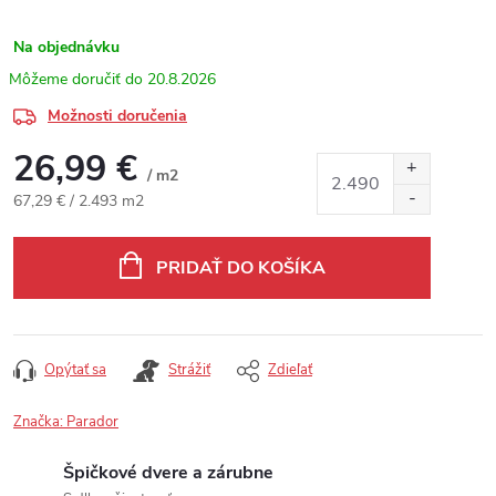
Na objednávku
20.8.2026
Možnosti doručenia
26,99 €
/ m2
Jednotková cena:
67,29 € / 2.493 m2
PRIDAŤ DO KOŠÍKA
Opýtať sa
Strážiť
Zdieľať
Značka:
Parador
Špičkové dvere a zárubne