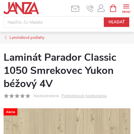
Prejsť na obsah
NÁKUPNÝ
HĽADAŤ
Laminátové podlahy
Laminát Parador Classic
1050 Smrekovec Yukon
béžový 4V
Podrobnosti hodnotenia
Neohodnotené
Akcia