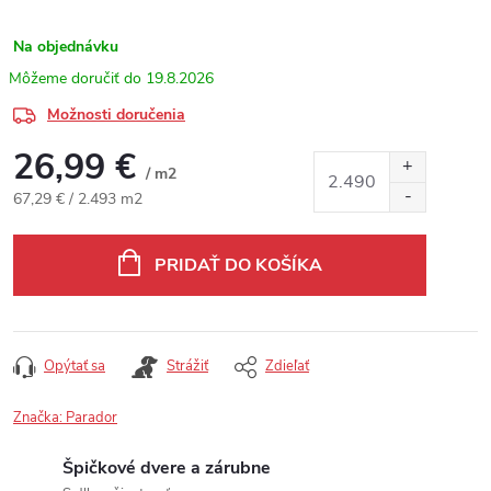
Na objednávku
19.8.2026
Možnosti doručenia
26,99 €
/ m2
Jednotková cena:
67,29 € / 2.493 m2
PRIDAŤ DO KOŠÍKA
Opýtať sa
Strážiť
Zdieľať
Značka:
Parador
Špičkové dvere a zárubne