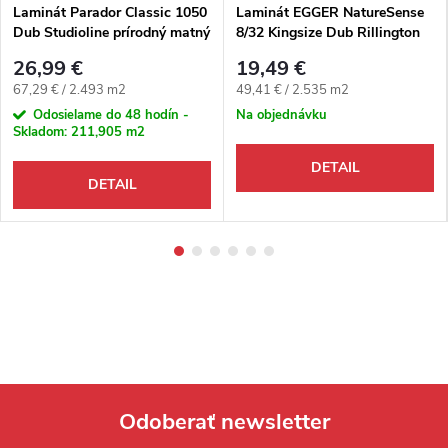
Laminát Parador Classic 1050
Laminát EGGER NatureSense
Dub Studioline prírodný matný
8/32 Kingsize Dub Rillington
finiš 4V
tmavý
26,99 €
19,49 €
Jednotková cena:
Jednotková cena:
67,29 € / 2.493 m2
49,41 € / 2.535 m2
Odosielame do 48 hodín -
Na objednávku
Skladom:
211,905 m2
DETAIL
DETAIL
Odoberať newsletter