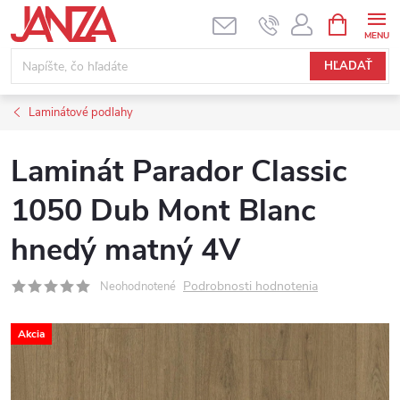
Prejsť na obsah
NÁKUPNÝ
HĽADAŤ
Laminátové podlahy
Laminát Parador Classic
1050 Dub Mont Blanc
hnedý matný 4V
Podrobnosti hodnotenia
Neohodnotené
Akcia