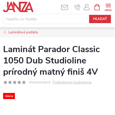
Prejsť na obsah
NÁKUPNÝ
HĽADAŤ
Laminátové podlahy
Laminát Parador Classic
1050 Dub Studioline
prírodný matný finiš 4V
Podrobnosti hodnotenia
Neohodnotené
Akcia