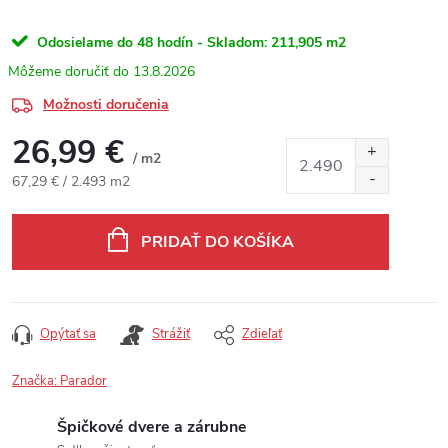
Odosielame do 48 hodín - Skladom:
211,905 m2
13.8.2026
Možnosti doručenia
26,99 €
/ m2
Jednotková cena:
67,29 € / 2.493 m2
PRIDAŤ DO KOŠÍKA
Opýtať sa
Strážiť
Zdieľať
Značka:
Parador
Špičkové dvere a zárubne