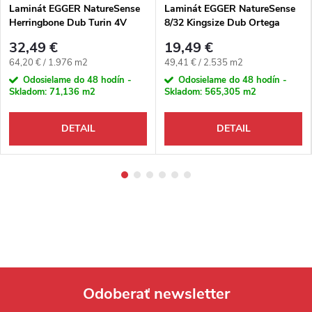
Laminát EGGER NatureSense
Laminát EGGER NatureSense
Herringbone Dub Turin 4V
8/32 Kingsize Dub Ortega
prírodný 2V
32,49 €
19,49 €
Jednotková cena:
Jednotková cena:
64,20 € / 1.976 m2
49,41 € / 2.535 m2
Odosielame do 48 hodín -
Odosielame do 48 hodín -
Skladom:
71,136 m2
Skladom:
565,305 m2
DETAIL
DETAIL
Odoberať newsletter