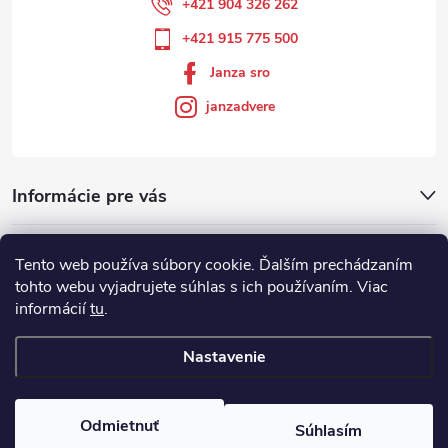
+421 904 326 262
+421 915 775 500
Janza sro
janzadvere
Informácie pre vás
Facebook
Tento web používa súbory cookie. Ďalším prechádzaním
tohto webu vyjadrujete súhlas s ich používaním. Viac
informácií
tu
.
Showroom
Nastavenie
Copyright 2026
Janza.sk
. Všetky práva vyhradené.
Odmietnuť
Súhlasím
Vytvoril Shoptet