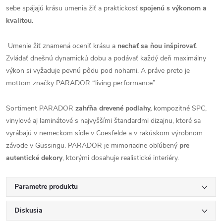
sebe spájajú krásu umenia žiť a praktickosť
spojenú s výkonom a
kvalitou.
Umenie žiť znamená oceniť krásu a
nechať sa ňou inšpirovať
.
Zvládať dnešnú dynamickú dobu a podávať každý deň maximálny
výkon si vyžaduje pevnú pôdu pod nohami. A práve preto je
mottom značky PARADOR “living performance”.
Sortiment PARADOR
zahŕňa drevené podlahy,
kompozitné SPC,
vinylové aj laminátové s najvyššími štandardmi dizajnu, ktoré sa
vyrábajú v nemeckom sídle v Coesfelde a v rakúskom výrobnom
závode v Güssingu. PARADOR je mimoriadne obľúbený
pre
autentické dekory
, ktorými dosahuje realistické interiéry.
Parametre produktu
Diskusia