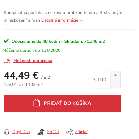
Kompozitná podlaha s celkovou hrúbkou 8 mm a 4-stranným
miniskosením hrán
Detailné informácie
Odosielame do 48 hodín - Skladom:
71,346 m2
13.8.2026
Možnosti doručenia
44,49 €
/ m2
Jednotková cena:
138,01 € / 3.102 m2
PRIDAŤ DO KOŠÍKA
Opýtať sa
Strážiť
Zdieľať