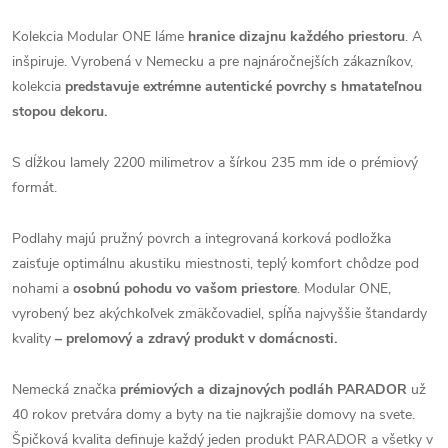
Kolekcia Modular ONE láme
hranice dizajnu každého priestoru
. A
inšpiruje. Vyrobená v Nemecku a pre najnáročnejších zákazníkov,
kolekcia
predstavuje extrémne autentické povrchy s hmatateľnou
stopou dekoru.
S dĺžkou lamely 2200 milimetrov a šírkou 235 mm ide o prémiový
formát.
Podlahy majú pružný povrch a integrovaná korková podložka
zaisťuje optimálnu akustiku miestnosti, teplý komfort chôdze pod
nohami a
osobnú pohodu vo vašom priestore
. Modular ONE,
vyrobený bez akýchkoľvek zmäkčovadiel, spĺňa najvyššie štandardy
kvality
– prelomový a zdravý produkt v domácnosti.
Nemecká značka
prémiových a dizajnových podláh PARADOR
už
40 rokov pretvára domy a byty na tie najkrajšie domovy na svete.
Špičková kvalita definuje každý jeden produkt PARADOR a všetky v