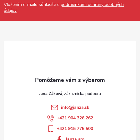
Vložením e-mailu súhlasíte s
podmienkami ochrany osobných
údajov
Jana Žáková
info
@
janza.sk
+421 904 326 262
+421 915 775 500
Janza sro