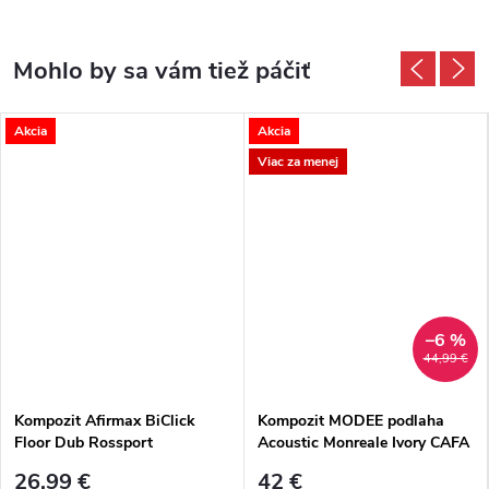
Akcia
Akcia
Viac za menej
–6 %
44,99 €
Kompozit Afirmax BiClick
Kompozit MODEE podlaha
Floor Dub Rossport
Acoustic Monreale Ivory CAFA
502 M4V Dlažba
26,99 €
42 €