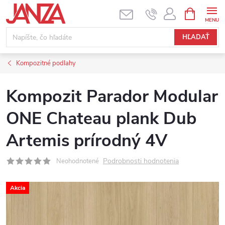
Prejsť na obsah
NÁKUPNÝ
HĽADAŤ
Kompozitné podlahy
Kompozit Parador Modular
ONE Chateau plank Dub
Artemis prírodný 4V
Podrobnosti hodnotenia
Neohodnotené
Akcia