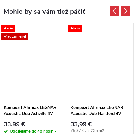
Akcia
Akcia
Viac za menej
Kompozit Afirmax LEGNAR
Kompozit Afirmax LEGNAR
Acoustic Dub Ashville 4V
Acoustic Dub Hartford 4V
33,99 €
33,99 €
Jednotková cena:
75,97 € / 2.235 m2
Odosielame do 48 hodín -