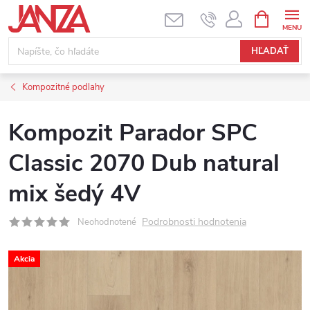
Prejsť na obsah
NÁKUPNÝ
HĽADAŤ
Kompozitné podlahy
Kompozit Parador SPC
Classic 2070 Dub natural
mix šedý 4V
Podrobnosti hodnotenia
Neohodnotené
Akcia