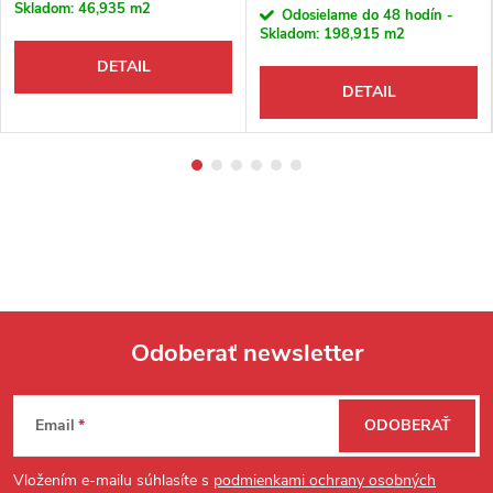
Skladom:
46,935 m2
Odosielame do 48 hodín -
Skladom:
198,915 m2
DETAIL
DETAIL
Odoberať newsletter
Zápätie
Email
ODOBERAŤ
Vložením e-mailu súhlasíte s
podmienkami ochrany osobných