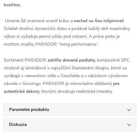
kvalitou.
Umenie žiť znamená oceniť krásu a
nechať sa ňou inšpirovať
.
Zvládať dnešnú dynamickú dobu a podávať každý deň maximálny
výkon si vyžaduje pevnú pôdu pod nohami. A práve preto je
mottom značky PARADOR “living performance”.
Sortiment PARADOR
zahŕňa drevené podlahy,
kompozitné SPC,
vinylové aj laminátové s najvyššími štandardmi dizajnu, ktoré sa
vyrábajú v nemeckom sídle v Coesfelde a v rakúskom výrobnom
závode v Güssingu. PARADOR je mimoriadne obľúbený
pre
autentické dekory
, ktorými dosahuje realistické interiéry.
Parametre produktu
Diskusia