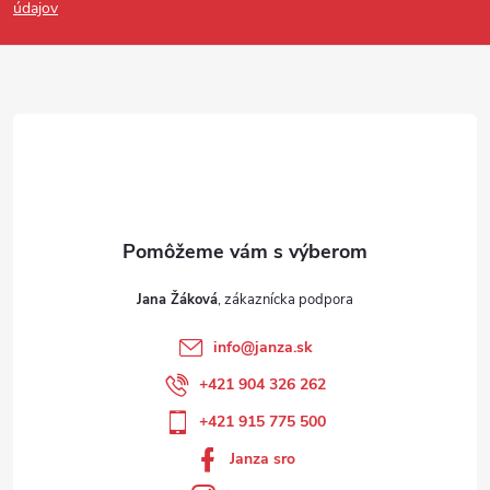
údajov
Jana Žáková
info
@
janza.sk
+421 904 326 262
+421 915 775 500
Janza sro