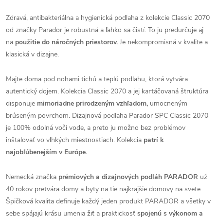
Zdravá, antibakteriálna a hygienická podlaha z kolekcie Classic 2070
od značky Parador je robustná a ľahko sa čistí. To ju predurčuje aj
na
použitie do náročných priestorov.
Je nekompromisná v kvalite a
klasická v dizajne.
Majte doma pod nohami tichú a teplú podlahu, ktorá vytvára
autentický dojem. Kolekcia Classic 2070 a jej kartáčovaná štruktúra
disponuje
mimoriadne prirodzeným vzhľadom,
umocneným
brúseným povrchom. Dizajnová podlaha Parador SPC Classic 2070
je 100% odolná voči vode, a preto ju možno bez problémov
inštalovať vo vlhkých miestnostiach. Kolekcia
patrí k
najobľúbenejším v Európe.
Nemecká značka
prémiových a dizajnových podláh PARADOR
už
40 rokov pretvára domy a byty na tie najkrajšie domovy na svete.
Špičková kvalita definuje každý jeden produkt PARADOR a všetky v
sebe spájajú krásu umenia žiť a praktickosť
spojenú s výkonom a