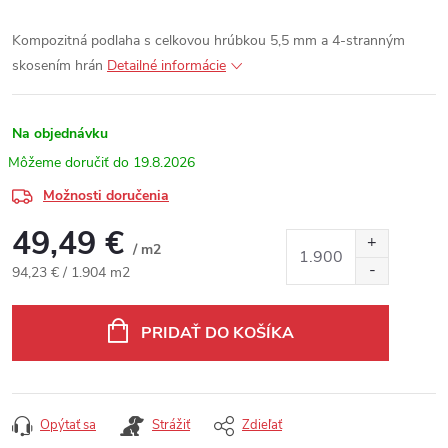
Kompozitná podlaha s celkovou hrúbkou 5,5 mm a 4-stranným
skosením hrán
Detailné informácie
Na objednávku
19.8.2026
Možnosti doručenia
49,49 €
/ m2
Jednotková cena:
94,23 € / 1.904 m2
PRIDAŤ DO KOŠÍKA
Opýtať sa
Strážiť
Zdieľať