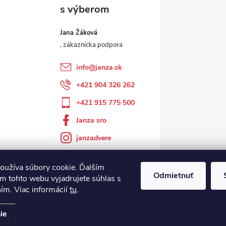
Jana Žáková
info
@
janza.sk
+421 904 326 262
+421 915 775 500
Janza sro
janzadvere
oužíva súbory cookie. Ďalším
Odmietnuť
m tohto webu vyjadrujete súhlas s
ním. Viac informácií
tu
.
ie