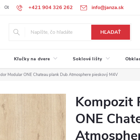
+421 904 326 262
info@janza.sk
Obchodné podmienky
Reklamačné podmienky
Podmienky ochra
HĽADAŤ
Kľučky na dvere
Soklové lišty
Obkla
ador Modular ONE Chateau plank Dub Atmosphere pieskový M4V
Kompozit 
ONE Chate
Atmospher