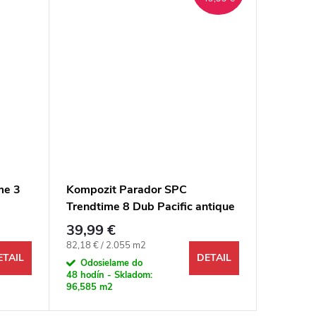
me 3
Kompozit Parador SPC
Kompozi
Trendtime 8 Dub Pacific antique
Dub Cam
prírodný 4V
39,99 €
39,99 
Jednotková cena:
Jednotkov
82,18 € / 2.055 m2
87,02 € /
ETAIL
DETAIL
Odosielame do
Odosi
48 hodín - Skladom:
48 hodín 
96,585 m2
237,184 