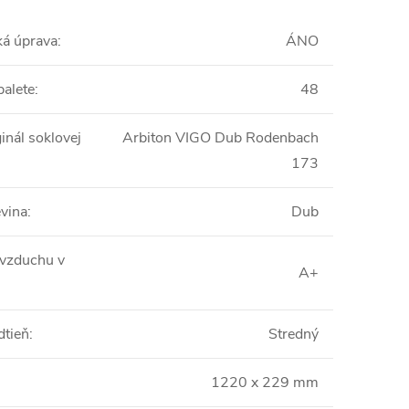
ká úprava
:
ÁNO
palete
:
48
inál soklovej
Arbiton VIGO Dub Rodenbach
173
vina
:
Dub
 vzduchu v
A+
dtieň
:
Stredný
1220 x 229 mm