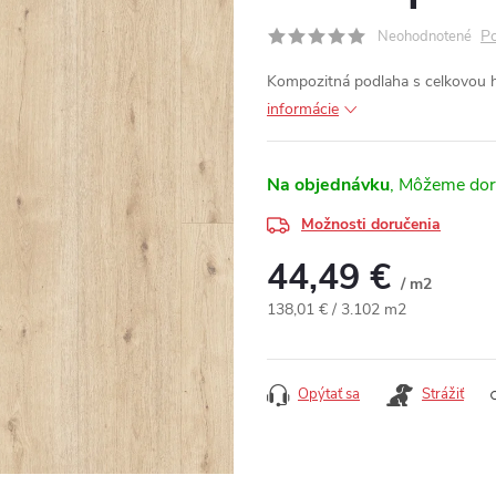
Po
Neohodnotené
Kompozitná podlaha s celkovou
informácie
Na objednávku
Možnosti doručenia
44,49 €
/ m2
Jednotková cena:
138,01 € / 3.102 m2
Opýtať sa
Strážiť