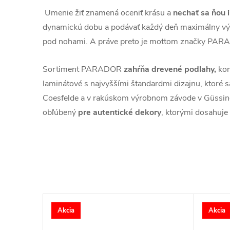
Umenie žiť znamená oceniť krásu a
nechať sa ňou 
dynamickú dobu a podávať každý deň maximálny vý
pod nohami. A práve preto je mottom značky PARA
Sortiment PARADOR
zahŕňa drevené podlahy,
kom
laminátové s najvyššími štandardmi dizajnu, ktoré 
Coesfelde a v rakúskom výrobnom závode v Güss
obľúbený
pre autentické dekory
, ktorými dosahuje r
Akcia
Akcia
–20 %
39,99 €