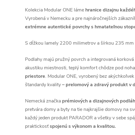
Kolekcia Modular ONE láme
hranice dizajnu každé
Vyrobená v Nemecku a pre najnáročnejších zákazní
extrémne autentické povrchy s hmatateľnou stop
S dĺžkou lamely 2200 milimetrov a šírkou 235 mm 
Podlahy majú pružný povrch a integrovaná korková 
akustiku miestnosti, teplý komfort chôdze pod noh
priestore
. Modular ONE, vyrobený bez akýchkoľvek 
štandardy kvality
– prelomový a zdravý produkt v 
Nemecká značka
prémiových a dizajnových pod
pretvára domy a byty na tie najkrajšie domovy na sve
každý jeden produkt PARADOR a všetky v sebe spája
praktickosť
spojenú s výkonom a kvalitou.