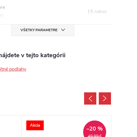
pre
15 rokov
ti
:
VŠETKY PARAMETRE
ájdete v tejto kategórii
tné podlahy
Akcia
Akcia
–20 %
49,99 €