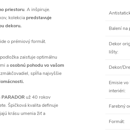
ho priestoru
. A inšpiruje.
Antistatic
kov, kolekcia
predstavuje
ou dekoru.
Balení na 
ide o prémiový formát.
Dekor orig
lišty
:
podložka zaisťuje optimálnu
ami a
osobnú pohodu vo vašom
Dekor/Dre
zmäkčovadiel, spĺňa najvyššie
domácnosti.
Emisie vo
interiéri
:
láh PARADOR
už 40 rokov
te. Špičková kvalita definuje
Farebný o
jú krásu umenia žiť a
Formát
: