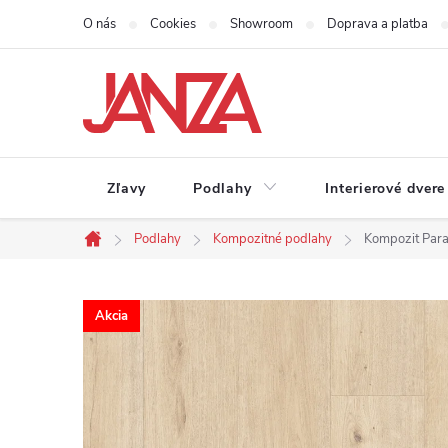
Prejsť na obsah
O nás
Cookies
Showroom
Doprava a platba
Zľavy
Podlahy
Interierové dvere
Podlahy
Kompozitné podlahy
Kompozit Par
Domov
Akcia