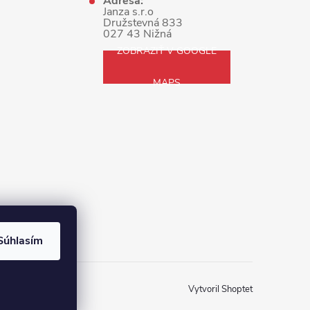
Adresa:
Janza s.r.o
Družstevná 833
027 43 Nižná
ZOBRAZIŤ V GOOGLE
MAPS
Súhlasím
Vytvoril Shoptet