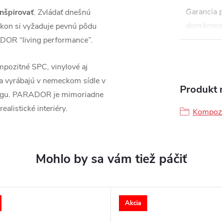
Garancia 
inšpirovať
. Zvládať dnešnú
domácnos
kon si vyžaduje pevnú pôdu
DOR “living performance”.
pozitné SPC, vinylové aj
sa vyrábajú v nemeckom sídle v
Produkt n
ingu. PARADOR je mimoriadne
ealistické interiéry.
Kompozi
Akcia