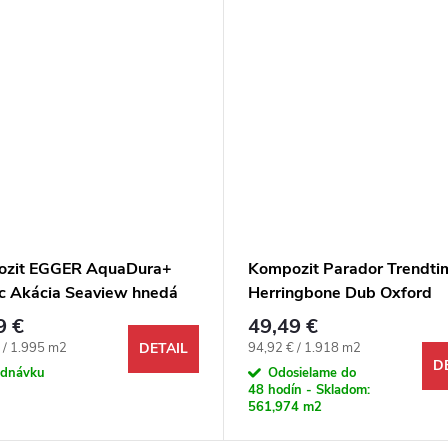
zit EGGER AquaDura+
Kompozit Parador Trendti
ic Akácia Seaview hnedá
Herringbone Dub Oxford
karamelovo-hnedý M4V
9 €
49,49 €
ová cena:
Jednotková cena:
 / 1.995 m2
94,92 € / 1.918 m2
DETAIL
D
ednávku
Odosielame do
48 hodín - Skladom:
561,974 m2