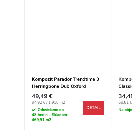
ar ONE
Kompozit Parador Trendtime 3
Kompo
 M4V
Herringbone Dub Oxford
Class
prírodný M4V
4V
49,49 €
34,4
Jednotková cena:
Jednotk
94,92 € / 1.918 m2
68,81 €
DETAIL
DETAIL
Odosielame do
Na obj
48 hodín - Skladom:
469,91 m2