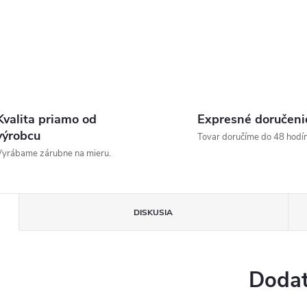
Kvalita priamo od
Expresné doručeni
výrobcu
Tovar doručíme do 48 hodín
yrábame zárubne na mieru.
DISKUSIA
Dodat