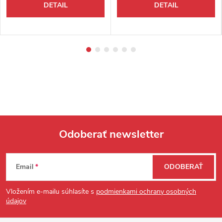
DETAIL
DETAIL
Odoberať newsletter
Zápätie
Email
ODOBERAŤ
Vložením e-mailu súhlasíte s
podmienkami ochrany osobných
údajov