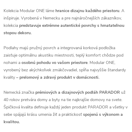
Kolekcia Modular ONE láme
hranice dizajnu každého priestoru
. A
inšpiruje. Vyrobená v Nemecku a pre najnáročnejších zákazníkov,
kolekcia
predstavuje extrémne autentické povrchy s hmatateľnou
stopou dekoru.
Podlahy majú pružný povrch a integrovaná korková podložka
zaisťuje optimálnu akustiku miestnosti, teplý komfort chôdze pod
nohami a
osobnú pohodu vo vašom priestore
. Modular ONE,
vyrobený bez akýchkoľvek zmäkčovadiel, spĺňa najvyššie štandardy
kvality
– prelomový a zdravý produkt v domácnosti.
Nemecká značka
prémiových a dizajnových podláh PARADOR
už
40 rokov pretvára domy a byty na tie najkrajšie domovy na svete.
Špičková kvalita definuje každý jeden produkt PARADOR a všetky v
sebe spájajú krásu umenia žiť a praktickosť
spojenú s výkonom a
kvalitou.