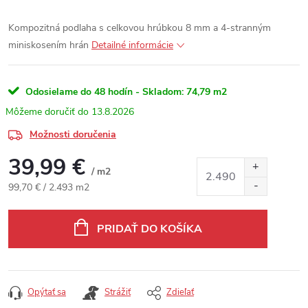
Kompozitná podlaha s celkovou hrúbkou 8 mm a 4-stranným
miniskosením hrán
Detailné informácie
Odosielame do 48 hodín - Skladom:
74,79 m2
13.8.2026
Možnosti doručenia
39,99 €
/ m2
Jednotková cena:
99,70 € / 2.493 m2
PRIDAŤ DO KOŠÍKA
Opýtať sa
Strážiť
Zdieľať