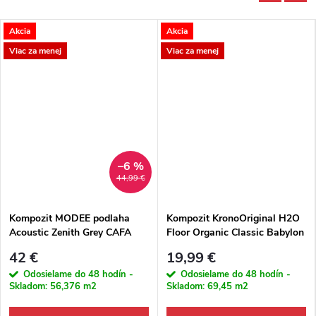
Akcia
Akcia
Viac za menej
Viac za menej
–6 %
44,99 €
Kompozit MODEE podlaha
Kompozit KronoOriginal H2O
Acoustic Zenith Grey CAFA
Floor Organic Classic Babylon
504 M4V Dlažba
Slate K881 4V
42 €
19,99 €
Odosielame do 48 hodín -
Odosielame do 48 hodín -
Skladom:
56,376 m2
Skladom:
69,45 m2