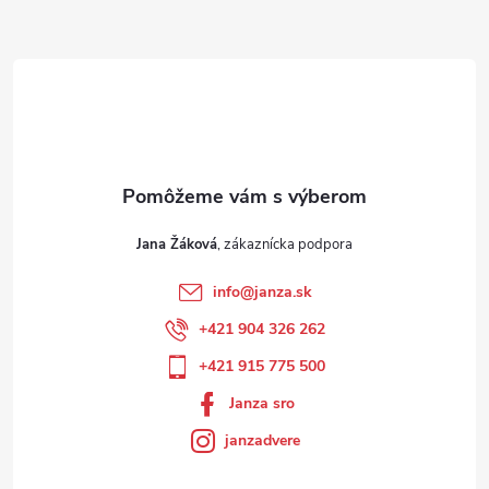
Jana Žáková
info
@
janza.sk
+421 904 326 262
+421 915 775 500
Janza sro
janzadvere