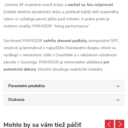
Umenie žiť znamená oceniť krásu a
nechať sa ňou inšpirovať
.
Zvládať dnešnú dynamickú dobu a podávať každý deň maximálny
výkon si vyžaduje pevnú pôdu pod nohami. A práve preto je
mottom značky PARADOR “living performance”.
Sortiment PARADOR
zahŕňa drevené podlahy,
kompozitné SPC,
vinylové aj laminátové s najvyššími štandardmi dizajnu, ktoré sa
vyrábajú v nemeckom sídle v Coesfelde a v rakúskom výrobnom
závode v Güssingu. PARADOR je mimoriadne obľúbený
pre
autentické dekory
, ktorými dosahuje realistické interiéry.
Parametre produktu
Diskusia