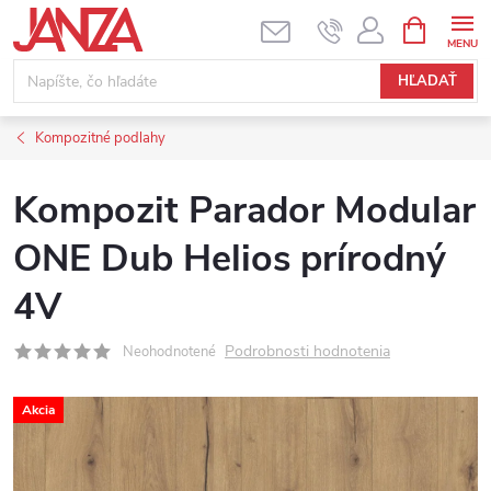
Prejsť na obsah
NÁKUPNÝ
HĽADAŤ
Kompozitné podlahy
Kompozit Parador Modular
ONE Dub Helios prírodný
4V
Podrobnosti hodnotenia
Neohodnotené
Akcia