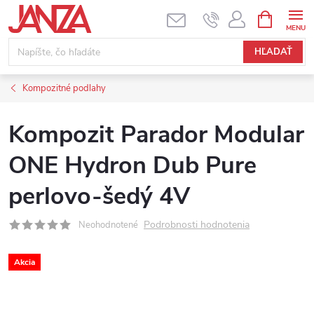
Prejsť na obsah
NÁKUPNÝ
HĽADAŤ
Kompozitné podlahy
Kompozit Parador Modular
ONE Hydron Dub Pure
perlovo-šedý 4V
Podrobnosti hodnotenia
Neohodnotené
Akcia