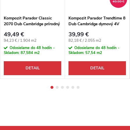
49,99 €
Kompozit Parador Classic
Kompozit Parador Trendtime 8
2070 Dub Cambridge prírodný
Dub Cambridge dymový 4V
4V
49,49 €
39,99 €
Jednotková cena:
Jednotková cena:
94,23 € / 1.904 m2
82,18 € / 2.055 m2
Odosielame do 48 hodín -
Odosielame do 48 hodín -
Skladom:
87,584 m2
Skladom:
57,54 m2
DETAIL
DETAIL