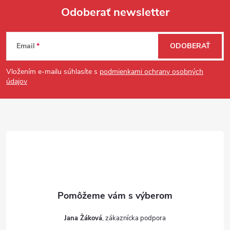
Odoberať newsletter
Zápätie
Email
ODOBERAŤ
Vložením e-mailu súhlasíte s
podmienkami ochrany osobných
údajov
Jana Žáková