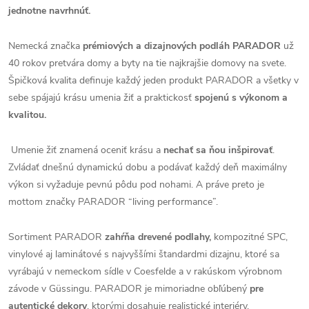
jednotne navrhnúť.
Nemecká značka
prémiových a dizajnových podláh PARADOR
už
40 rokov pretvára domy a byty na tie najkrajšie domovy na svete.
Špičková kvalita definuje každý jeden produkt PARADOR a všetky v
sebe spájajú krásu umenia žiť a praktickosť
spojenú s výkonom a
kvalitou.
Umenie žiť znamená oceniť krásu a
nechať sa ňou inšpirovať
.
Zvládať dnešnú dynamickú dobu a podávať každý deň maximálny
výkon si vyžaduje pevnú pôdu pod nohami. A práve preto je
mottom značky PARADOR “living performance”.
Sortiment PARADOR
zahŕňa drevené podlahy,
kompozitné SPC,
vinylové aj laminátové s najvyššími štandardmi dizajnu, ktoré sa
vyrábajú v nemeckom sídle v Coesfelde a v rakúskom výrobnom
závode v Güssingu. PARADOR je mimoriadne obľúbený
pre
autentické dekory
, ktorými dosahuje realistické interiéry.