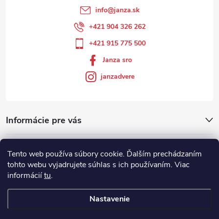
info
@
janza.sk
+421 904 326 262
+421 915 775 500
Janza sro
janzadvere
Informácie pre vás
Facebook
Tento web používa súbory cookie. Ďalším prechádzaním
tohto webu vyjadrujete súhlas s ich používaním. Viac
informácií
tu
.
Showroom
Nastavenie