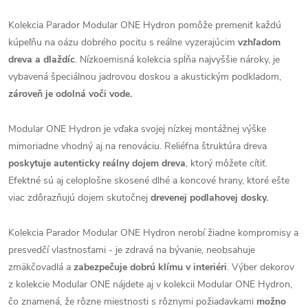
Kolekcia Parador Modular ONE Hydron pomôže premeniť každú
kúpeľňu na oázu dobrého pocitu s reálne vyzerajúcim
vzhľadom
dreva a dlaždíc
. Nízkoemisná kolekcia spĺňa najvyššie nároky, je
vybavená špeciálnou jadrovou doskou a akustickým podkladom,
zároveň je odolná voči vode.
Modular ONE Hydron je vďaka svojej nízkej montážnej výške
mimoriadne vhodný aj na renováciu. Reliéfna štruktúra dreva
poskytuje autenticky reálny dojem dreva
, ktorý môžete cítiť.
Efektné sú aj celoplošne skosené dlhé a koncové hrany, ktoré ešte
viac zdôrazňujú dojem skutočnej
drevenej podlahovej dosky.
Kolekcia Parador Modular ONE Hydron nerobí žiadne kompromisy a
presvedčí vlastnosťami - je zdravá na bývanie, neobsahuje
zmäkčovadlá a
zabezpečuje dobrú klímu v interiéri
. Výber dekorov
z kolekcie Modular ONE nájdete aj v kolekcii Modular ONE Hydron,
čo znamená, že rôzne miestnosti s rôznymi požiadavkami
možno