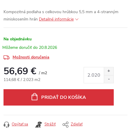
Kompozitná podlaha s celkovou hrúbkou 5,5 mm a 4-stranným
miniskosením hrán
Detailné informácie
Na objednávku
20.8.2026
Možnosti doručenia
56,69 €
/ m2
Jednotková cena:
114,68 € / 2.023 m2
PRIDAŤ DO KOŠÍKA
Opýtať sa
Strážiť
Zdieľať