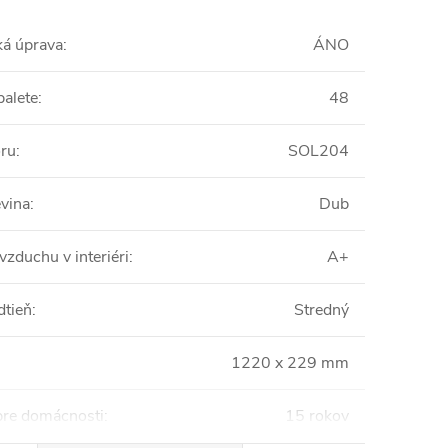
ká úprava
:
ÁNO
palete
:
48
oru
:
SOL204
vina
:
Dub
vzduchu v interiéri
:
A+
dtieň
:
Stredný
1220 x 229 mm
pre domácnosti
:
15 rokov