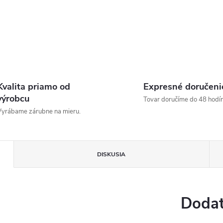
Kvalita priamo od
Expresné doručeni
výrobcu
Tovar doručíme do 48 hodín
yrábame zárubne na mieru.
DISKUSIA
Dodat