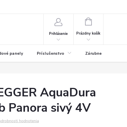
ny osobných údajov
Blog
NÁKUPNÝ KOŠÍK
Prázdny košík
Prihlásenie
dové panely
Príslušenstvo
Zárubne
Stave
 EGGER AquaDura
b Panora sivý 4V
drobnosti hodnotenia