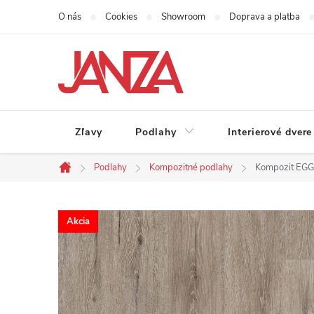
Prejsť na obsah
O nás
Cookies
Showroom
Doprava a platba
Zľavy
Podlahy
Interierové dvere
Podlahy
Kompozitné podlahy
Kompozit EGG
Domov
Akcia