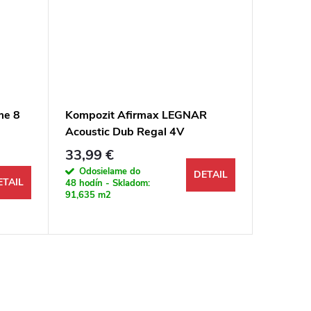
me 8
Kompozit Afirmax LEGNAR
Kompozi
Acoustic Dub Regal 4V
Chateau
prírodn
33,99 €
44,49 
Jednotkov
138,01 € 
Odosielame do
DETAIL
ETAIL
48 hodín - Skladom:
Odosi
91,635 m2
48 hodín 
55,836 m