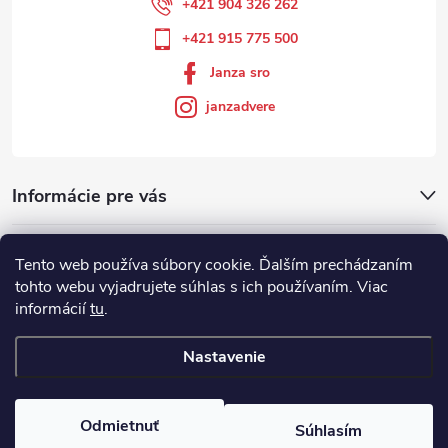
+421 904 326 262
+421 915 775 500
Janza sro
janzadvere
Informácie pre vás
Facebook
Tento web používa súbory cookie. Ďalším prechádzaním
tohto webu vyjadrujete súhlas s ich používaním. Viac
informácií
tu
.
Showroom
Nastavenie
Copyright 2026
Janza.sk
. Všetky práva vyhradené.
Odmietnuť
Súhlasím
Vytvoril Shoptet