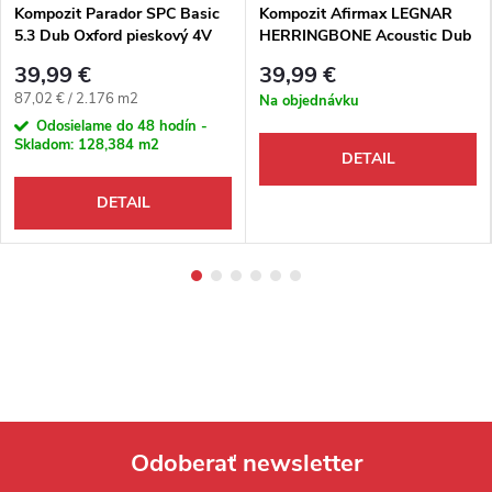
Kompozit Parador SPC Basic
Kompozit Afirmax LEGNAR
5.3 Dub Oxford pieskový 4V
HERRINGBONE Acoustic Dub
Jersey 4V rybia kosť
39,99 €
39,99 €
Jednotková cena:
87,02 € / 2.176 m2
Na objednávku
Odosielame do 48 hodín -
Skladom:
128,384 m2
DETAIL
DETAIL
Odoberať newsletter