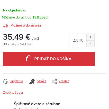
Na objednávku
19.8.2026
Možnosti doručenia
35,49 €
/ m2
Jednotková cena:
90,25 € / 2.543 m2
PRIDAŤ DO KOŠÍKA
Opýtať sa
Strážiť
Zdieľať
Značka:
Egger
Špičkové dvere a zárubne