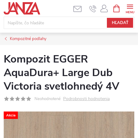
Prejsť na obsah
NÁKUPNÝ
HĽADAŤ
Kompozitné podlahy
Kompozit EGGER
AquaDura+ Large Dub
Victoria svetlohnedý 4V
Podrobnosti hodnotenia
Neohodnotené
Akcia