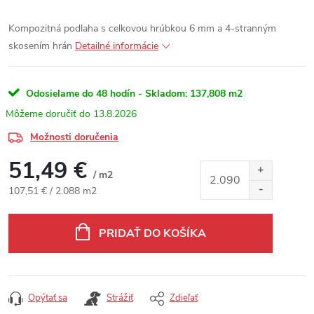
Kompozitná podlaha s celkovou hrúbkou 6 mm a 4-stranným
skosením hrán
Detailné informácie
Odosielame do 48 hodín - Skladom:
137,808 m2
13.8.2026
Možnosti doručenia
51,49 €
/ m2
Jednotková cena:
107,51 € / 2.088 m2
PRIDAŤ DO KOŠÍKA
Opýtať sa
Strážiť
Zdieľať