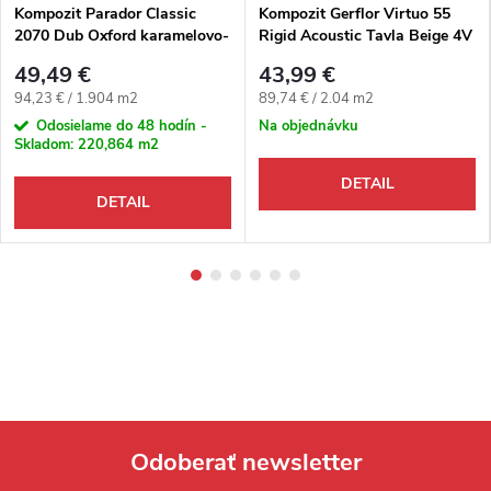
Kompozit Parador Classic
Kompozit Gerflor Virtuo 55
2070 Dub Oxford karamelovo-
Rigid Acoustic Tavla Beige 4V
hnedý 4V
dlažbový dekor
49,49 €
43,99 €
Jednotková cena:
Jednotková cena:
94,23 € / 1.904 m2
89,74 € / 2.04 m2
Odosielame do 48 hodín -
Na objednávku
Skladom:
220,864 m2
DETAIL
DETAIL
Odoberať newsletter