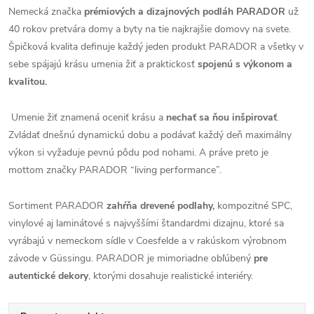
Nemecká značka
prémiových a dizajnových podláh PARADOR
už
40 rokov pretvára domy a byty na tie najkrajšie domovy na svete.
Špičková kvalita definuje každý jeden produkt PARADOR a všetky v
sebe spájajú krásu umenia žiť a praktickosť
spojenú s výkonom a
kvalitou.
Umenie žiť znamená oceniť krásu a
nechať sa ňou inšpirovať
.
Zvládať dnešnú dynamickú dobu a podávať každý deň maximálny
výkon si vyžaduje pevnú pôdu pod nohami. A práve preto je
mottom značky PARADOR “living performance”.
Sortiment PARADOR
zahŕňa drevené podlahy,
kompozitné SPC,
vinylové aj laminátové s najvyššími štandardmi dizajnu, ktoré sa
vyrábajú v nemeckom sídle v Coesfelde a v rakúskom výrobnom
závode v Güssingu. PARADOR je mimoriadne obľúbený
pre
autentické dekory
, ktorými dosahuje realistické interiéry.