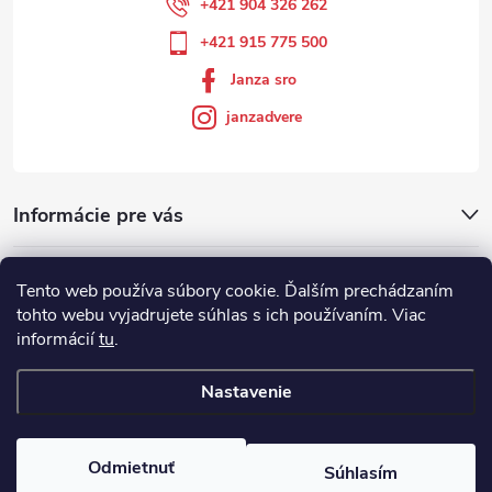
+421 904 326 262
+421 915 775 500
Janza sro
janzadvere
Informácie pre vás
Facebook
Tento web používa súbory cookie. Ďalším prechádzaním
tohto webu vyjadrujete súhlas s ich používaním. Viac
informácií
tu
.
Showroom
Nastavenie
Copyright 2026
Janza.sk
. Všetky práva vyhradené.
Odmietnuť
Súhlasím
Vytvoril Shoptet