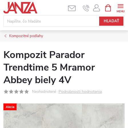
Prejsť na obsah
NÁKUPNÝ
HĽADAŤ
Kompozitné podlahy
Kompozit Parador
Trendtime 5 Mramor
Abbey biely 4V
Podrobnosti hodnotenia
Neohodnotené
Akcia