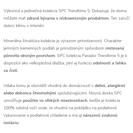
Výkonná a jedinečná kolekcia SPC Trendtime 5. Dokazuje, že doma
môžete mať
zdravé bývanie s nízkoemisným produktom
. Ten zaručí
dobrú klímu v interiéri.
Minerálna štruktúra kolekcie je výrazom prirodzenosti. Charakter
jemných kamenných podláh je prirodzeným spôsobom
imitovaný
pórovito-drsným povrchom
. SPC kolekcia Parador Trendtime 5 je k
dispozícii ako veľkoplošná dlažba, plní aj funkciu
odolnosti a ľahko
sa čistí.
Vďaka tomu je obzvlášť vhodná do domácností s
deťmi, alergikmi
alebo dokonca štvornohými
spolubývajúcimi. Nosná doska SPC
umožňuje
použitie vo vlhkých miestnostiach
, keďže je kolekcia
100% odolná voči vode. Je vhodná na pokládku na podlahové
vykurovanie a podlahové chladenie a má aj
nárazovú zvukovú
izoláciu.