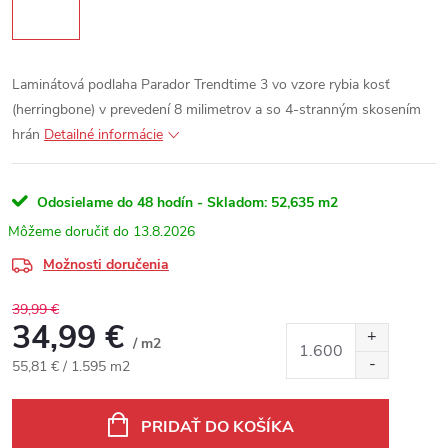
Laminátová podlaha Parador Trendtime 3 vo vzore rybia kosť
(herringbone) v prevedení 8 milimetrov a so 4-stranným skosením
hrán
Detailné informácie
Odosielame do 48 hodín - Skladom:
52,635 m2
13.8.2026
Možnosti doručenia
39,99 €
34,99 €
/ m2
Jednotková cena:
55,81 € / 1.595 m2
PRIDAŤ DO KOŠÍKA