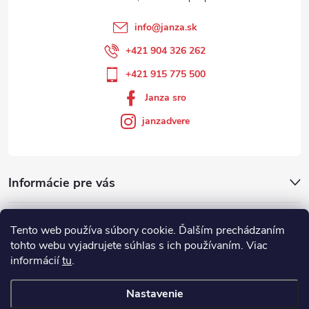
info
@
janza.sk
+421 904 326 262
+421 915 775 500
Janza sro
janzadvere
Informácie pre vás
Facebook
Tento web používa súbory cookie. Ďalším prechádzaním
tohto webu vyjadrujete súhlas s ich používaním. Viac
informácií
tu
.
Showroom
Nastavenie