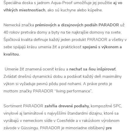
Špeciálna doska s jadrom Aqua-Proof umožňuje jej použitie
aj vo
vlhkých miestnostiach
, ako sú kuchyne alebo kúpeľne.
Nemecká značka
prémiových a dizajnových podláh PARADOR
už
40 rokov pretvára domy a byty na tie najkrajšie domovy na svete.
Špičková kvalita definuje každý jeden produkt PARADOR a všetky v
sebe spájajú krásu umenia žiť a praktickosť
spojenú s výkonom a
kvalitou.
Umenie žiť znamená oceniť krásu a
nechať sa ňou inšpirovať
.
Zvládať dnešnú dynamickú dobu a podávať každý deň maximálny
výkon si vyžaduje pevnú pôdu pod nohami. A práve preto je
mottom značky PARADOR “living performance”.
Sortiment PARADOR
zahŕňa drevené podlahy,
kompozitné SPC,
vinylové aj laminátové s najvyššími štandardmi dizajnu, ktoré sa
vyrábajú v nemeckom sídle v Coesfelde a v rakúskom výrobnom
závode v Güssingu. PARADOR je mimoriadne obľúbený
pre