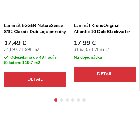
Laminát EGGER NatureSense
Laminát KronoOriginal
8/32 Classic Dub Loja prírodný
Atlantic 10 Dub Blackwater
4V
K413 4V
17,49 €
17,99 €
Jednotková cena:
Jednotková cena:
34,89 € / 1.995 m2
31,63 € / 1.758 m2
Odosielame do 48 hodín -
Na objednávku
Skladom:
119,7 m2
DETAIL
DETAIL