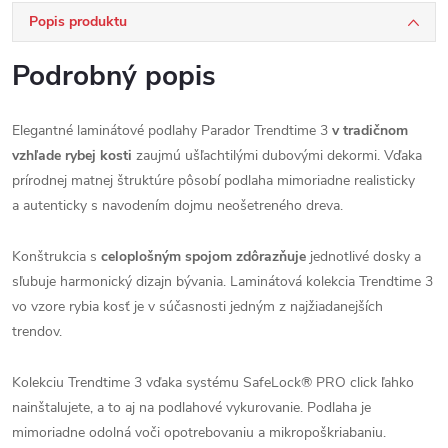
Popis produktu
Podrobný popis
Elegantné laminátové podlahy Parador Trendtime 3
v tradičnom
vzhľade rybej kosti
zaujmú ušľachtilými dubovými dekormi. Vďaka
prírodnej matnej štruktúre pôsobí podlaha mimoriadne realisticky
a autenticky s navodením dojmu neošetreného dreva.
Konštrukcia s
celoplošným spojom zdôrazňuje
jednotlivé dosky a
sľubuje harmonický dizajn bývania. Laminátová kolekcia Trendtime 3
vo vzore rybia kosť je v súčasnosti jedným z najžiadanejších
trendov.
Kolekciu Trendtime 3 vďaka systému SafeLock® PRO click ľahko
nainštalujete, a to aj na podlahové vykurovanie. Podlaha je
mimoriadne odolná voči opotrebovaniu a mikropoškriabaniu.