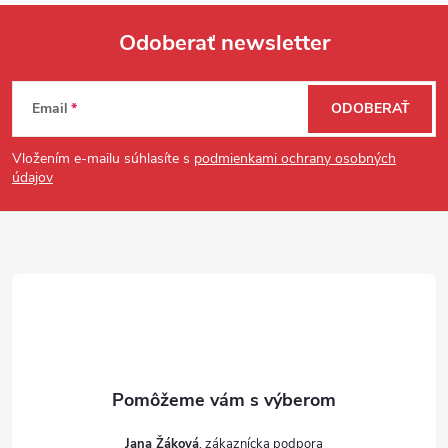
Odoberať newsletter
Zápätie
Email
ODOBERAŤ
Vložením e-mailu súhlasíte s
podmienkami ochrany osobných
údajov
Jana Žáková