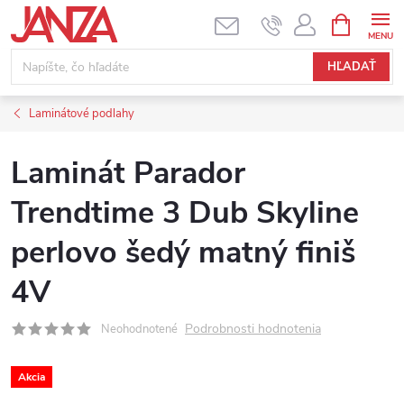
Prejsť na obsah
NÁKUPNÝ
HĽADAŤ
Laminátové podlahy
Laminát Parador
Trendtime 3 Dub Skyline
perlovo šedý matný finiš
4V
Podrobnosti hodnotenia
Neohodnotené
Akcia