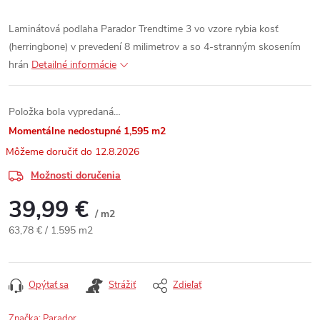
Laminátová podlaha Parador Trendtime 3 vo vzore rybia kosť
(herringbone) v prevedení 8 milimetrov a so 4-stranným skosením
hrán
Detailné informácie
Položka bola vypredaná…
Momentálne nedostupné
1,595 m2
12.8.2026
Možnosti doručenia
39,99 €
/ m2
Jednotková cena:
63,78 € / 1.595 m2
Opýtať sa
Strážiť
Zdieľať
Značka:
Parador