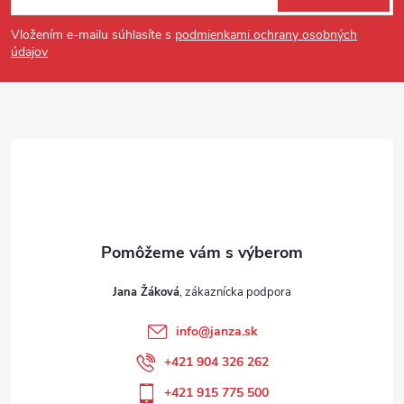
Vložením e-mailu súhlasíte s
podmienkami ochrany osobných
údajov
Jana Žáková
info
@
janza.sk
+421 904 326 262
+421 915 775 500