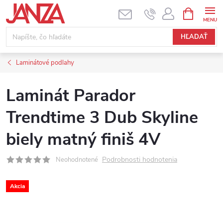
Prejsť na obsah
NÁKUPNÝ
HĽADAŤ
Laminátové podlahy
Laminát Parador
Trendtime 3 Dub Skyline
biely matný finiš 4V
Podrobnosti hodnotenia
Neohodnotené
Akcia