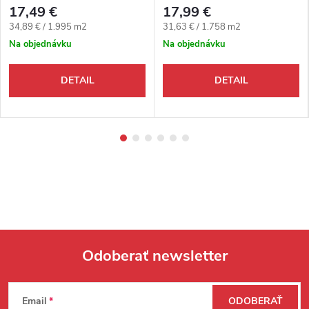
4V
K413 4V
17,49 €
17,99 €
Jednotková cena:
Jednotková cena:
34,89 € / 1.995 m2
31,63 € / 1.758 m2
Na objednávku
Na objednávku
DETAIL
DETAIL
Odoberať newsletter
Zápätie
Email
ODOBERAŤ