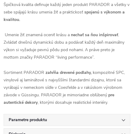
Špičková kvalita definuje každý jeden produkt PARADOR a všetky v
sebe spájajú krásu umenia žiť a praktickosť
spojenú s výkonom a
kvalitou.
Umenie žiť znamená oceniť krásu a
nechať sa ňou inšpirovať
.
Zvládať dnešnú dynamickú dobu a podávať každý deň maximálny
výkon si vyžaduje pevnú pôdu pod nohami. A práve preto je
mottom značky PARADOR “living performance”.
Sortiment PARADOR
zahŕňa drevené podlahy,
kompozitné SPC,
vinylové aj laminátové s najvyššími štandardmi dizajnu, ktoré sa
vyrábajú v nemeckom sídle v Coesfelde a v rakúskom výrobnom
závode v Güssingu. PARADOR je mimoriadne obľúbený
pre
autentické dekory
, ktorými dosahuje realistické interiéry.
Parametre produktu