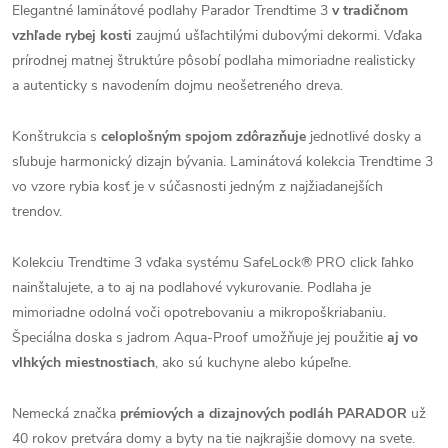
Elegantné laminátové podlahy Parador Trendtime 3
v tradičnom
vzhľade rybej kosti
zaujmú ušľachtilými dubovými dekormi. Vďaka
prírodnej matnej štruktúre pôsobí podlaha mimoriadne realisticky
a autenticky s navodením dojmu neošetreného dreva.
Konštrukcia s
celoplošným spojom zdôrazňuje
jednotlivé dosky a
sľubuje harmonický dizajn bývania. Laminátová kolekcia Trendtime 3
vo vzore rybia kosť je v súčasnosti jedným z najžiadanejších
trendov.
Kolekciu Trendtime 3 vďaka systému SafeLock® PRO click ľahko
nainštalujete, a to aj na podlahové vykurovanie. Podlaha je
mimoriadne odolná voči opotrebovaniu a mikropoškriabaniu.
Špeciálna doska s jadrom Aqua-Proof umožňuje jej použitie
aj vo
vlhkých miestnostiach
, ako sú kuchyne alebo kúpeľne.
Nemecká značka
prémiových a dizajnových podláh PARADOR
už
40 rokov pretvára domy a byty na tie najkrajšie domovy na svete.