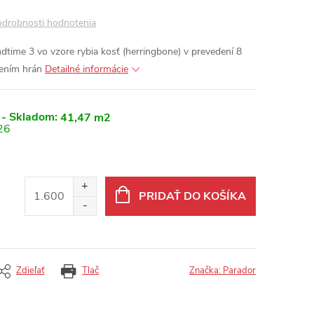
drobnosti hodnotenia
time 3 vo vzore rybia kosť (herringbone) v prevedení 8
sením hrán
Detailné informácie
 - Skladom:
41,47 m2
26
PRIDAŤ DO KOŠÍKA
Zdieľať
Tlač
Značka:
Parador