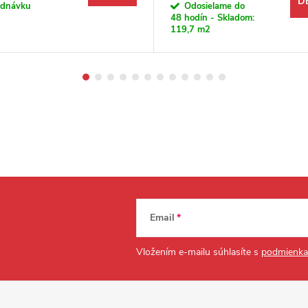
D
ednávku
Odosielame do
48 hodín - Skladom:
119,7 m2
Email
Vložením e-mailu súhlasíte s
podmienka