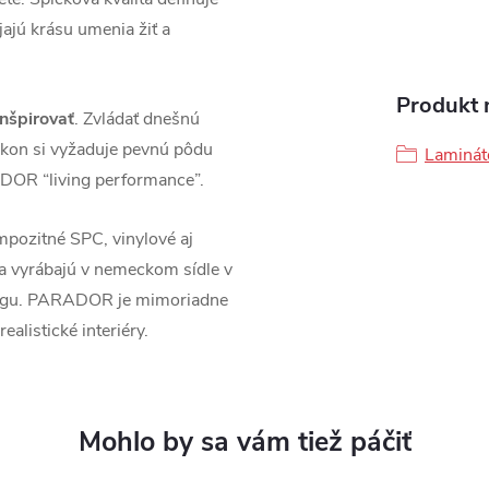
jú krásu umenia žiť a
Produkt n
inšpirovať
. Zvládať dnešnú
kon si vyžaduje pevnú pôdu
Laminát
DOR “living performance”.
pozitné SPC, vinylové aj
sa vyrábajú v nemeckom sídle v
ingu. PARADOR je mimoriadne
ealistické interiéry.