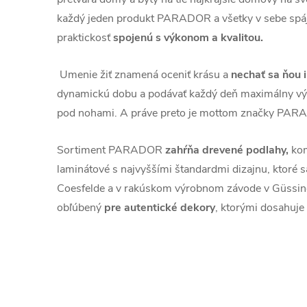
každý jeden produkt PARADOR a všetky v sebe spája
praktickosť
spojenú s výkonom a kvalitou.
Umenie žiť znamená oceniť krásu a
nechať sa ňou 
dynamickú dobu a podávať každý deň maximálny vý
pod nohami. A práve preto je mottom značky PARA
Sortiment PARADOR
zahŕňa drevené podlahy,
kom
laminátové s najvyššími štandardmi dizajnu, ktoré 
Coesfelde a v rakúskom výrobnom závode v Güss
obľúbený
pre autentické dekory
, ktorými dosahuje r