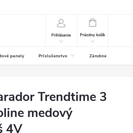
ny osobných údajov
Blog
NÁKUPNÝ KOŠÍK
Prázdny košík
Prihlásenie
dové panely
Príslušenstvo
Zárubne
Stave
arador Trendtime 3
oline medový
š 4V