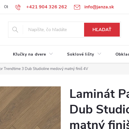
+421 904 326 262
info@janza.sk
Obchodné podmienky
Reklamačné podmienky
Podmienky ochra
HĽADAŤ
Kľučky na dvere
Soklové lišty
Obkla
r Trendtime 3 Dub Studioline medový matný finiš 4V
Laminát P
Dub Studi
matný fini