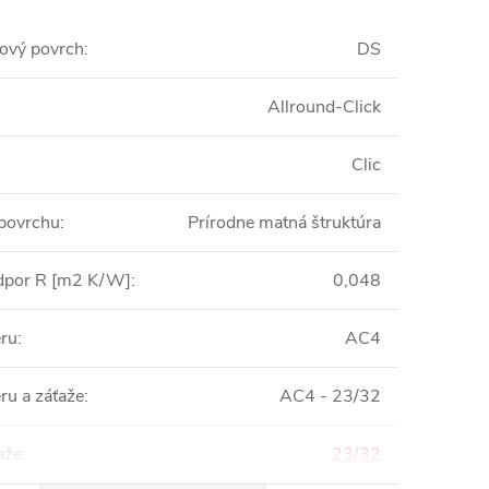
ový povrch
:
DS
Allround-Click
Clic
 povrchu
:
Prírodne matná štruktúra
dpor R [m2 K/W]
:
0,048
eru
:
AC4
ru a záťaže
:
AC4 - 23/32
aže
:
23/32