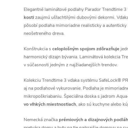
Elegantné laminátové podlahy Parador Trendtime 3
kosti
zaujmú ušľachtilými dubovými dekormi. Vďaka 
pôsobí podlaha mimoriadne realisticky a autentick
neošetreného dreva.
Konštrukcia s
celoplošným spojom zdôrazňuje
jedn
harmonický dizajn bývania. Laminátová kolekcia Tre
v súčasnosti jedným z najžiadanejších trendov.
Kolekciu Trendtime 3 vďaka systému SafeLock® PRO c
aj na podlahové vykurovanie. Podlaha je mimoriadn
mikropoškriabaniu. Špeciálna doska s jadrom Aqua-
vo vlhkých miestnostiach
, ako sú kuchyne alebo kú
Nemecká značka
prémiových a dizajnových pod
pretvára domy a byty na tie najkrajšie domovy na sve