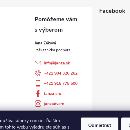
Facebook
Jana Žáková
info
@
janza.sk
+421 904 326 262
+421 915 775 500
Janza sro
janzadvere
oužíva súbory cookie. Ďalším
Odmietnuť
m tohto webu vyjadrujete súhlas s