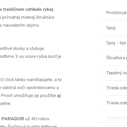
v tradičnom vzhľade rybej
Protišmyk
prírodnej matnej štruktúre
y s navodením dojmu
Spoj
:
Spoj - typ
:
otlivé dosky a sľubuje
ndtime 3 vo vzore rybia kosť je
Štruktúra
Tepelný o
lick ľahko nainštalujete, a to
e odolná voči opotrebovaniu a
Trieda od
Proof umožňuje jej použitie
aj
Trieda ode
peľne.
Trieda záť
láh PARADOR
už 40 rokov
te. Špičková kvalita definuje