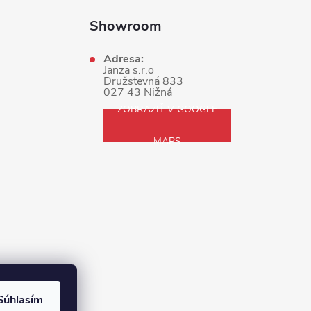
Showroom
Adresa:
Janza s.r.o
Družstevná 833
027 43 Nižná
ZOBRAZIŤ V GOOGLE
MAPS
Súhlasím