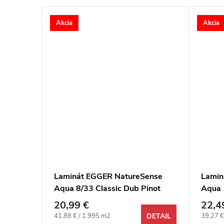
Akcia
Akcia
ense
Laminát EGGER NatureSense
Lamin
Aqua 8/33 Classic Dub Pinot
Aqua 
biely 4V
dymov
20,99 €
22,4
Jednotková cena:
Jednotk
41,88 € / 1.995 m2
39,27 €
DETAIL
DETAIL