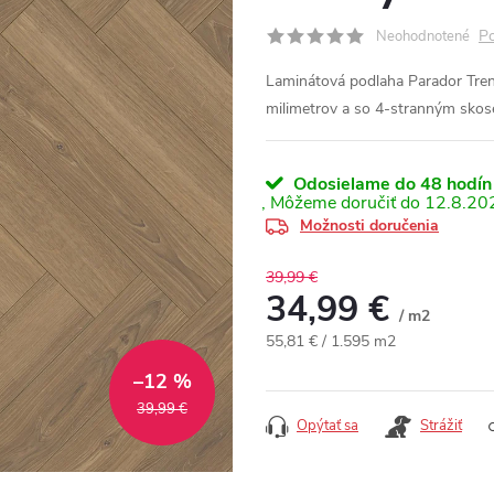
Po
Neohodnotené
Laminátová podlaha Parador Trend
milimetrov a so 4-stranným sko
Odosielame do 48 hodín
12.8.20
Možnosti doručenia
39,99 €
34,99 €
/ m2
Jednotková cena:
55,81 € / 1.595 m2
–12 %
39,99 €
Opýtať sa
Strážiť