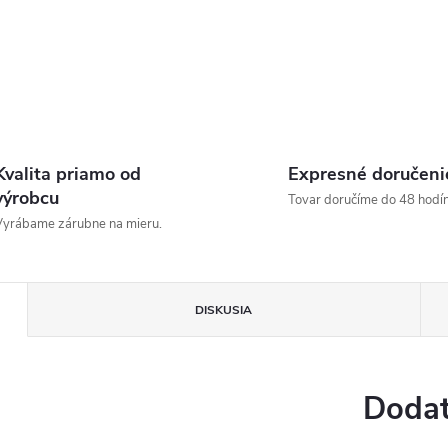
Kvalita priamo od
Expresné doručeni
výrobcu
Tovar doručíme do 48 hodín
yrábame zárubne na mieru.
DISKUSIA
Dodat