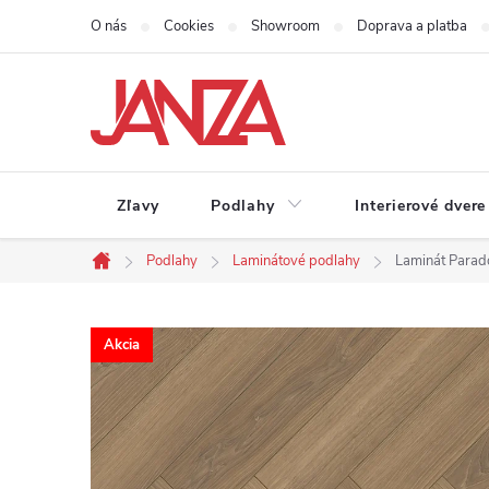
Prejsť na obsah
O nás
Cookies
Showroom
Doprava a platba
Zľavy
Podlahy
Interierové dvere
Podlahy
Laminátové podlahy
Laminát Parado
Domov
Akcia