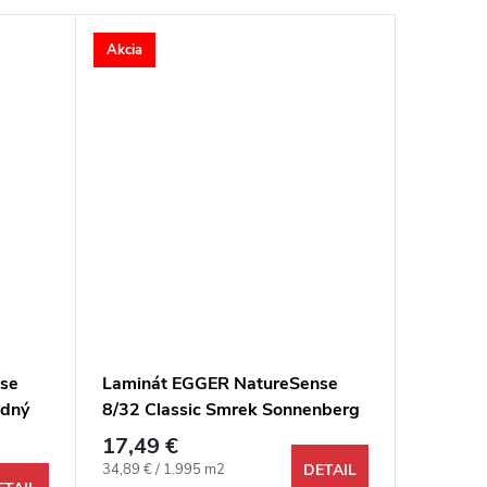
Akcia
Akcia
se
Laminát EGGER NatureSense
Laminá
odný
8/32 Classic Smrek Sonnenberg
Aqua 10
vintage 4V
biely 4V
17,49 €
22,49 
Jednotková cena:
Jednotkov
34,89 € / 1.995 m2
39,27 € /
DETAIL