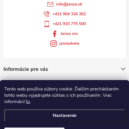
info
@
janza.sk
+421 904 326 262
+421 915 775 500
Janza sro
janzadvere
Informácie pre vás
Facebook
Tento web používa súbory cookie. Ďalším prechádzaním
tohto webu vyjadrujete súhlas s ich používaním. Viac
informácií
tu
.
Showroom
Nastavenie