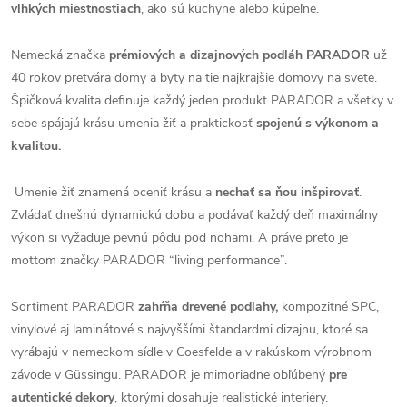
vlhkých miestnostiach
, ako sú kuchyne alebo kúpeľne.
Nemecká značka
prémiových a dizajnových podláh PARADOR
už
40 rokov pretvára domy a byty na tie najkrajšie domovy na svete.
Špičková kvalita definuje každý jeden produkt PARADOR a všetky v
sebe spájajú krásu umenia žiť a praktickosť
spojenú s výkonom a
kvalitou.
Umenie žiť znamená oceniť krásu a
nechať sa ňou inšpirovať
.
Zvládať dnešnú dynamickú dobu a podávať každý deň maximálny
výkon si vyžaduje pevnú pôdu pod nohami. A práve preto je
mottom značky PARADOR “living performance”.
Sortiment PARADOR
zahŕňa drevené podlahy,
kompozitné SPC,
vinylové aj laminátové s najvyššími štandardmi dizajnu, ktoré sa
vyrábajú v nemeckom sídle v Coesfelde a v rakúskom výrobnom
závode v Güssingu. PARADOR je mimoriadne obľúbený
pre
autentické dekory
, ktorými dosahuje realistické interiéry.