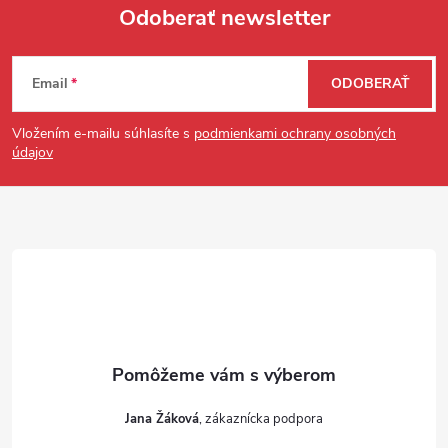
Odoberať newsletter
Zápätie
Email
ODOBERAŤ
Vložením e-mailu súhlasíte s
podmienkami ochrany osobných
údajov
Jana Žáková