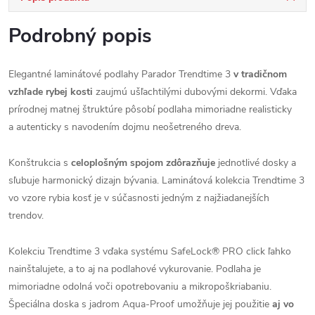
Podrobný popis
Elegantné laminátové podlahy Parador Trendtime 3
v tradičnom
vzhľade rybej kosti
zaujmú ušľachtilými dubovými dekormi. Vďaka
prírodnej matnej štruktúre pôsobí podlaha mimoriadne realisticky
a autenticky s navodením dojmu neošetreného dreva.
Konštrukcia s
celoplošným spojom zdôrazňuje
jednotlivé dosky a
sľubuje harmonický dizajn bývania. Laminátová kolekcia Trendtime 3
vo vzore rybia kosť je v súčasnosti jedným z najžiadanejších
trendov.
Kolekciu Trendtime 3 vďaka systému SafeLock® PRO click ľahko
nainštalujete, a to aj na podlahové vykurovanie. Podlaha je
mimoriadne odolná voči opotrebovaniu a mikropoškriabaniu.
Špeciálna doska s jadrom Aqua-Proof umožňuje jej použitie
aj vo