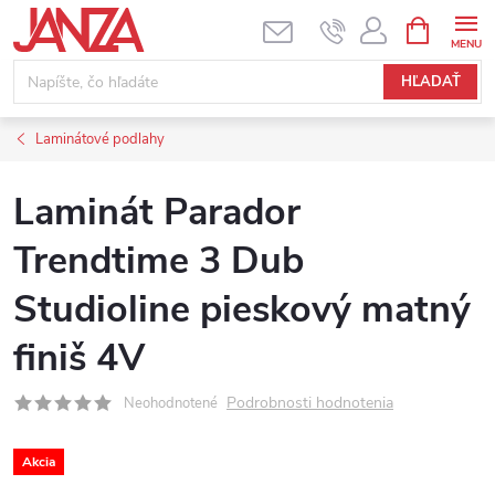
Prejsť na obsah
NÁKUPNÝ
HĽADAŤ
Laminátové podlahy
Laminát Parador
Trendtime 3 Dub
Studioline pieskový matný
finiš 4V
Podrobnosti hodnotenia
Neohodnotené
Akcia