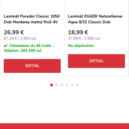
Laminát Parador Classic 1050
Laminát EGGER NatureSense
Dub Monterey matný finiš 4V
Aqua 8/32 Classic Dub
Victoria prírodný 4V
26,99 €
18,99 €
Jednotková cena:
Jednotková cena:
67,29 € / 2.493 m2
37,89 € / 1.995 m2
Odosielame do 48 hodín -
Na objednávku
Skladom:
289,188 m2
DETAIL
DETAIL