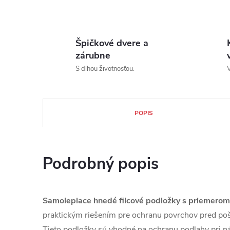
Špičkové dvere a
zárubne
S dlhou životnosťou.
V
POPIS
Podrobný popis
Samolepiace hnedé filcové podložky s priemerom
praktickým riešením pre ochranu povrchov pred poš
Tieto podložky sú vhodné na ochranu podlahy pri n