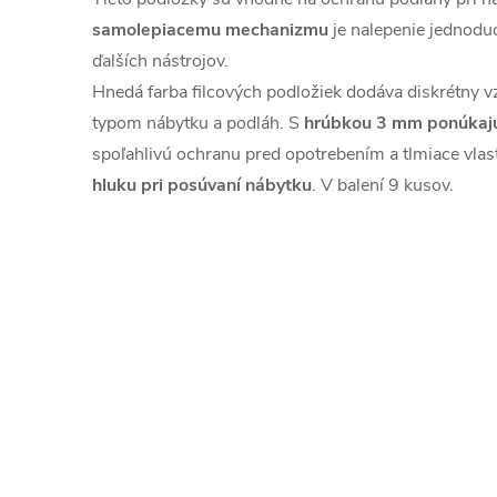
samolepiacemu mechanizmu
je nalepenie jednoduc
ďalších nástrojov.
Hnedá farba filcových podložiek dodáva diskrétny v
typom nábytku a podláh. S
hrúbkou 3 mm ponúkajú 
spoľahlivú ochranu pred opotrebením a tlmiace vlas
hluku pri posúvaní nábytku
. V balení 9 kusov.