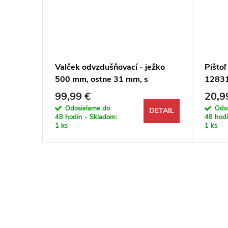
ková
Valček odvzdušňovací - ježko
Pišto
 50 m,
500 mm, ostne 31 mm, s
1283
blatníkom, Romus 94248
99,99 €
20,9
Odosielame do
Odo
DETAIL
DETAIL
48 hodín - Skladom:
48 hodí
1 ks
1 ks