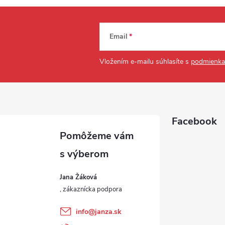
Email
Vložením e-mailu súhlasíte s
podmienka
Facebook
Jana Žáková
info
@
janza.sk