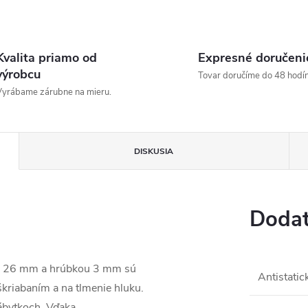
Kvalita priamo od
Expresné doručeni
výrobcu
Tovar doručíme do 48 hodín
yrábame zárubne na mieru.
DISKUSIA
Dodat
26 mm a hrúbkou 3 mm sú
Antistatic
kriabaním a na tlmenie hluku.
ábytkoch. Vďaka