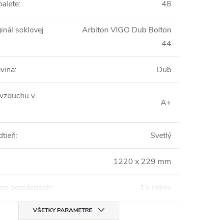
palete
:
48
inál soklovej
Arbiton VIGO Dub Bolton
44
vina
:
Dub
 vzduchu v
A+
dtieň
:
Svetlý
1220 x 229 mm
pre domácnosti
:
15 rokov
VŠETKY PARAMETRE