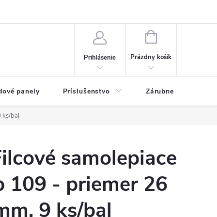
ny osobných údajov
Blog
NÁKUPNÝ KOŠÍK
Prázdny košík
Prihlásenie
dové panely
Príslušenstvo
Zárubne
Stave
 ks/bal
ilcové samolepiace
 109 - priemer 26
mm, 9 ks/bal