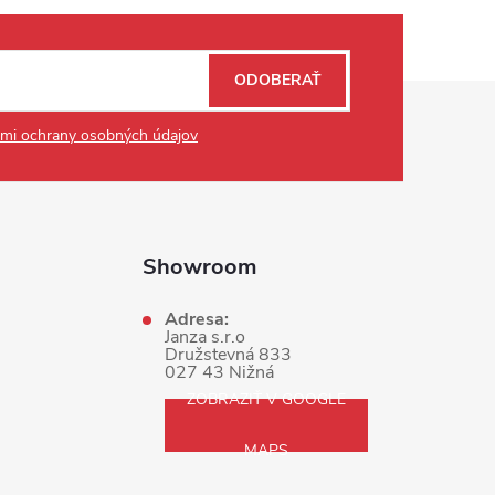
ODOBERAŤ
mi ochrany osobných údajov
Showroom
Adresa:
Janza s.r.o
Družstevná 833
027 43 Nižná
ZOBRAZIŤ V GOOGLE
MAPS