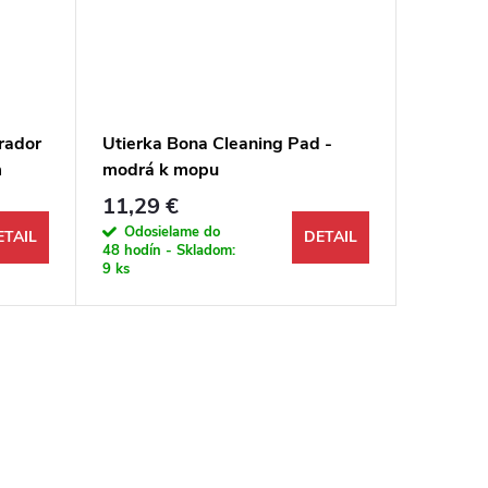
rador
Utierka Bona Cleaning Pad -
Páčidlo
m
modrá k mopu
s plsten
11,29 €
29,99 
Odosielame do
Odosi
ETAIL
DETAIL
48 hodín - Skladom:
48 hodín 
9 ks
2 ks