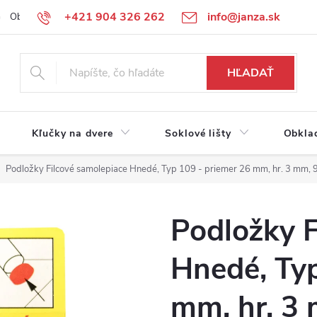
+421 904 326 262
info@janza.sk
Obchodné podmienky
Reklamačné podmienky
Podmienky ochra
HĽADAŤ
Kľučky na dvere
Soklové lišty
Obkla
Podložky Filcové samolepiace Hnedé, Typ 109 - priemer 26 mm, hr. 3 mm, 9
Podložky F
Hnedé, Typ
mm, hr. 3 