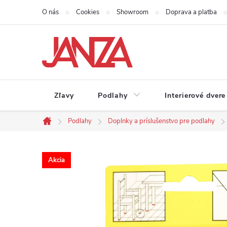
Prejsť na obsah
O nás
Cookies
Showroom
Doprava a platba
Zľavy
Podlahy
Interierové dvere
Podlahy
Doplnky a príslušenstvo pre podlahy
Domov
Akcia