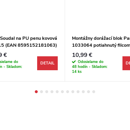
ľ Soudal na PU penu kovová
Montážny dorážací blok Pa
15 (EAN 8595152181063)
1033064 potiahnutý filco
9 €
10,99 €
sielame do
Odosielame do
DETAIL
D
n - Skladom:
48 hodín - Skladom:
14 ks