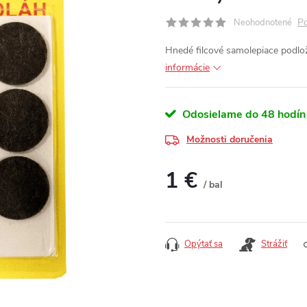
Po
Neohodnotené
Hnedé filcové samolepiace podlo
informácie
Odosielame do 48 hodín
Možnosti doručenia
1 €
/ bal
Jednotková cena:
Opýtať sa
Strážiť