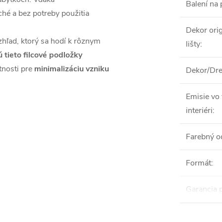
Balení na 
hé a bez potreby použitia
Dekor orig
zhľad, ktorý sa hodí k rôznym
lišty
:
tieto filcové podložky
tnosti pre
minimalizáciu vzniku
Dekor/Dre
Emisie vo
interiéri
:
Farebný o
Formát
:
Garancia 