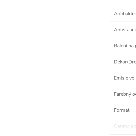
Antibakter
Antistatic
Balení na 
Dekor/Dre
Emisie vo 
Farebný o
Formát
:
Garancia 