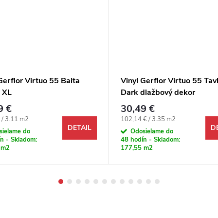
Gerflor Virtuo 55 Baita
Vinyl Gerflor Virtuo 55 Tav
 XL
Dark dlažbový dekor
9 €
30,49 €
ová cena:
Jednotková cena:
 / 3.11 m2
102,14 € / 3.35 m2
DETAIL
D
sielame do
Odosielame do
n - Skladom:
48 hodín - Skladom:
 m2
177,55 m2