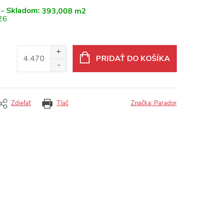
 - Skladom:
393,008 m2
26
PRIDAŤ DO KOŠÍKA
Zdieľať
Tlač
Značka:
Parador