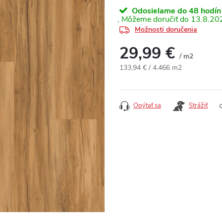
Odosielame do 48 hodín
13.8.20
Možnosti doručenia
29,99 €
/ m2
Jednotková cena:
133,94 € / 4.466 m2
Opýtať sa
Strážiť