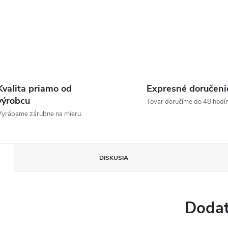
Kvalita priamo od
Expresné doručeni
výrobcu
Tovar doručíme do 48 hodín
yrábame zárubne na mieru.
DISKUSIA
Dodat