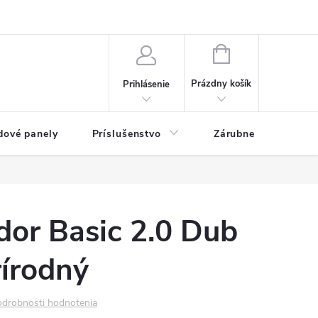
ny osobných údajov
Blog
NÁKUPNÝ KOŠÍK
Prázdny košík
Prihlásenie
dové panely
Príslušenstvo
Zárubne
Stave
dor Basic 2.0 Dub
írodný
drobnosti hodnotenia