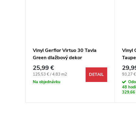
025 Dub
Vinyl Gerflor Virtuo 30 Tavla
Vinyl 
Green dlažbový dekor
Taupe
25,99 €
29,9
Jednotková cena:
Jednotk
125,53 € / 4.83 m2
93,27 €
DETAIL
DETAIL
Na objednávku
Odo
48 hodí
329,66