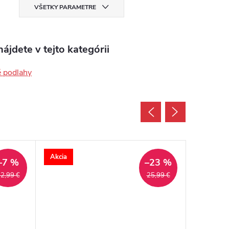
VŠETKY PARAMETRE
ájdete v tejto kategórii
é podlahy
Akcia
Akcia
–7 %
–23 %
2,99 €
25,99 €