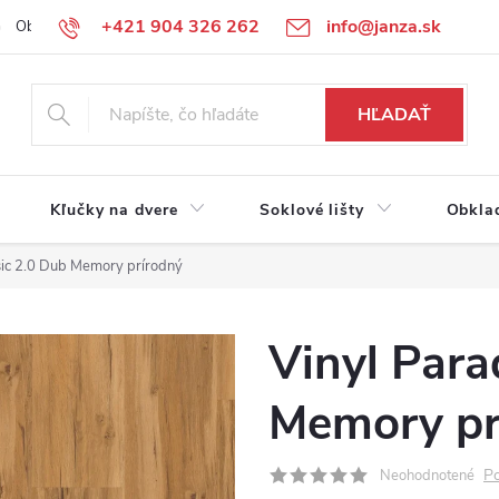
+421 904 326 262
info@janza.sk
Obchodné podmienky
Reklamačné podmienky
Podmienky ochra
HĽADAŤ
Kľučky na dvere
Soklové lišty
Obkla
sic 2.0 Dub Memory prírodný
Vinyl Para
Memory pr
Po
Neohodnotené