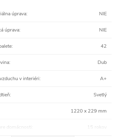
iálna úprava
:
NIE
ká úprava
:
NIE
palete
:
42
vina
:
Dub
vzduchu v interiéri
:
A+
dtieň
:
Svetlý
1220 x 229 mm
pre domácnosti
:
15 rokov