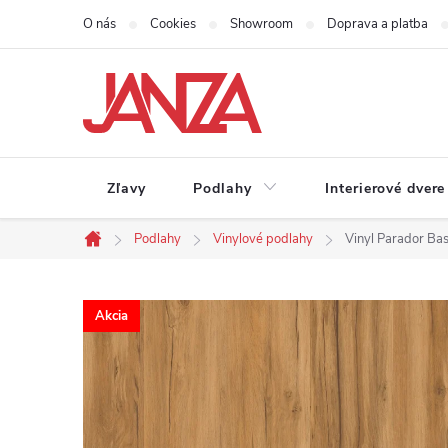
Prejsť na obsah
O nás
Cookies
Showroom
Doprava a platba
Zľavy
Podlahy
Interierové dvere
Podlahy
Vinylové podlahy
Vinyl Parador Ba
Domov
Akcia