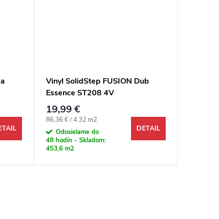
la
Vinyl SolidStep FUSION Dub
Vinyl G
Essence ST208 4V
Cream 
19,99 €
29,99 
Jednotková cena:
Jednotkov
86,36 € / 4.32 m2
93,27 € /
ETAIL
DETAIL
Odosielame do
Odosi
48 hodín - Skladom:
48 hodín 
453,6 m2
40,43 m2