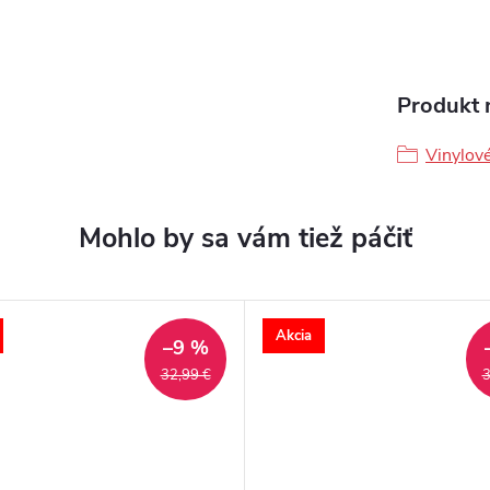
Produkt n
Vinylov
Akcia
–9 %
32,99 €
3