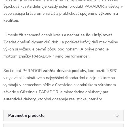
Špičková kvalita definuje každý jeden produkt PARADOR a všetky v
sebe spájajú krásu umenia žiť a praktickosť
spojenú s výkonom a
kvalitou.
Umenie žiť znamená oceniť krásu a
nechať sa ňou inšpirovať
.
Zvládať dnešnú dynamickú dobu a podávať každý deň maximálny
výkon si vyžaduje pevnú pôdu pod nohami. A práve preto je
mottom značky PARADOR “living performance”.
Sortiment PARADOR
zahŕňa drevené podlahy,
kompozitné SPC,
vinylové aj laminátové s najvyššími štandardmi dizajnu, ktoré sa
vyrábajú v nemeckom sídle v Coesfelde a v rakúskom výrobnom
závode v Güssingu. PARADOR je mimoriadne obľúbený
pre
autentické dekory
, ktorými dosahuje realistické interiéry.
Parametre produktu