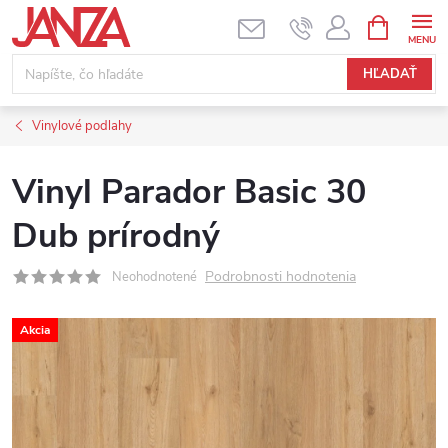
Prejsť na obsah
NÁKUPNÝ
HĽADAŤ
Vinylové podlahy
Vinyl Parador Basic 30
Dub prírodný
Podrobnosti hodnotenia
Neohodnotené
Akcia