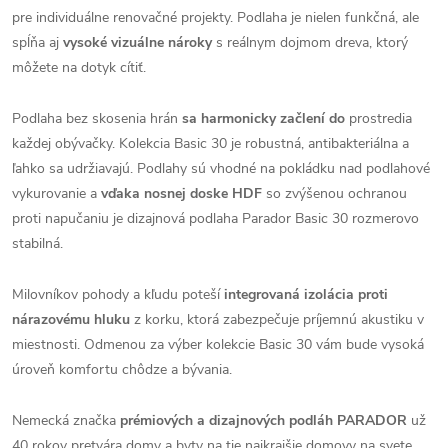
pre individuálne renovačné projekty. Podlaha je nielen funkčná, ale
spĺňa aj
vysoké vizuálne nároky
s reálnym dojmom dreva, ktorý
môžete na dotyk cítiť.
Podlaha bez skosenia hrán
sa harmonicky začlení do
prostredia
každej obývačky. Kolekcia Basic 30 je robustná, antibakteriálna a
ľahko sa udržiavajú. Podlahy sú vhodné na pokládku nad podlahové
vykurovanie a
vďaka nosnej doske HDF
so zvýšenou ochranou
proti napučaniu je dizajnová podlaha Parador Basic 30 rozmerovo
stabilná.
Milovníkov pohody a kľudu poteší
integrovaná izolácia proti
nárazovému hluku
z korku, ktorá zabezpečuje príjemnú akustiku v
miestnosti. Odmenou za výber kolekcie Basic 30 vám bude vysoká
úroveň komfortu chôdze a bývania.
Nemecká značka
prémiových a dizajnových podláh PARADOR
už
40 rokov pretvára domy a byty na tie najkrajšie domovy na svete.