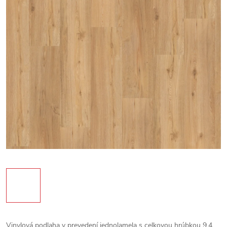
Vinylová podlaha v prevedení jednolamela s celkovou hrúbkou 9,4