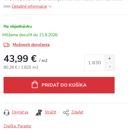
mm
Detailné informácie
Na objednávku
21.8.2026
Možnosti doručenia
43,99 €
/ m2
Jednotková cena:
80,28 € / 1.825 m2
PRIDAŤ DO KOŠÍKA
Opýtať sa
Strážiť
Zdieľať
Značka:
Parador