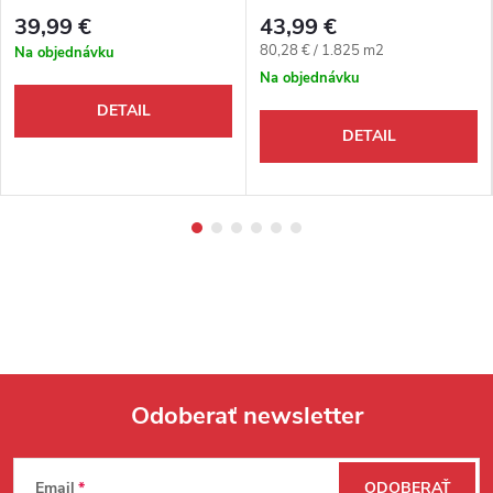
39,99 €
43,99 €
Jednotková cena:
80,28 € / 1.825 m2
Na objednávku
Na objednávku
DETAIL
DETAIL
Odoberať newsletter
Zápätie
Email
ODOBERAŤ