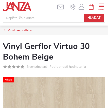
Prejsť na obsah
NÁKUPNÝ
HĽADAŤ
Vinylové podlahy
Vinyl Gerflor Virtuo 30
Bohem Beige
Podrobnosti hodnotenia
Neohodnotené
Akcia