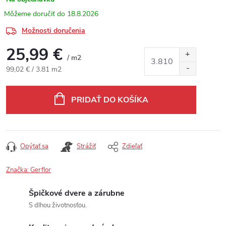
18.8.2026
Možnosti doručenia
25,99 €
/ m2
Jednotková cena:
99,02 € / 3.81 m2
PRIDAŤ DO KOŠÍKA
Opýtať sa
Strážiť
Zdieľať
Značka:
Gerflor
Špičkové dvere a zárubne
S dlhou životnosťou.