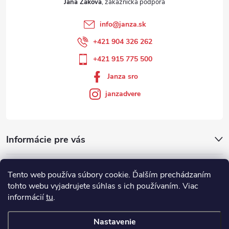
Jana Žáková
info
@
janza.sk
+421 904 326 262
+421 915 775 500
Janza sro
janzadvere
Informácie pre vás
Facebook
Tento web používa súbory cookie. Ďalším prechádzaním
tohto webu vyjadrujete súhlas s ich používaním. Viac
informácií
tu
.
Showroom
Nastavenie