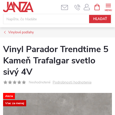
Prejsť na obsah
NÁKUPNÝ
HĽADAŤ
Vinylové podlahy
Vinyl Parador Trendtime 5
Kameň Trafalgar svetlo
sivý 4V
Podrobnosti hodnotenia
Neohodnotené
Akcia
Viac za menej