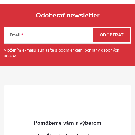
Odoberať newsletter
Zápätie
Email
ODOBERAŤ
Vložením e-mailu súhlasíte s
podmienkami ochrany osobných
údajov