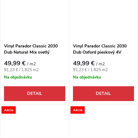
Vinyl Parador Classic 2030
Vinyl Parador Classic 2030
Dub Natural Mix svetlý
Dub Oxford pieskový 4V
49,99 €
49,99 €
/ m2
/ m2
Jednotková cena:
Jednotková cena:
91,23 € / 1.825 m2
91,23 € / 1.825 m2
Na objednávku
Na objednávku
DETAIL
DETAIL
Akcia
Akcia