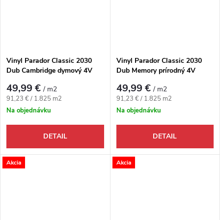
Vinyl Parador Classic 2030
Vinyl Parador Classic 2030
Dub Cambridge dymový 4V
Dub Memory prírodný 4V
49,99 €
49,99 €
/ m2
/ m2
Jednotková cena:
Jednotková cena:
91,23 € / 1.825 m2
91,23 € / 1.825 m2
Na objednávku
Na objednávku
DETAIL
DETAIL
Akcia
Akcia