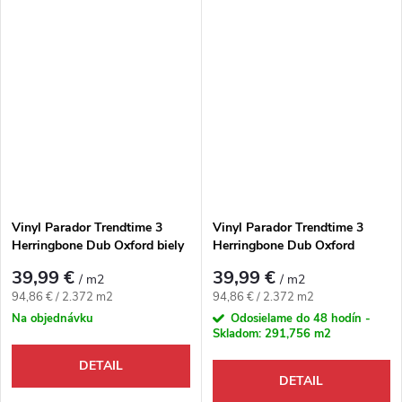
Vinyl Parador Trendtime 3
Vinyl Parador Trendtime 3
Herringbone Dub Oxford biely
Herringbone Dub Oxford
4V
karamelovo hnedý 4V
39,99 €
39,99 €
/ m2
/ m2
Jednotková cena:
Jednotková cena:
94,86 € / 2.372 m2
94,86 € / 2.372 m2
Na objednávku
Odosielame do 48 hodín -
Skladom:
291,756 m2
DETAIL
DETAIL