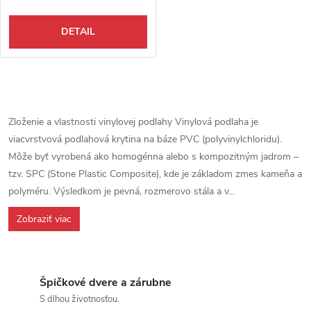
DETAIL
Ovládacie prvky výpisu
Zloženie a vlastnosti vinylovej podlahy Vinylová podlaha je
viacvrstvová podlahová krytina na báze PVC (polyvinylchloridu).
Môže byť vyrobená ako homogénna alebo s kompozitným jadrom –
tzv. SPC (Stone Plastic Composite), kde je základom zmes kameňa a
polyméru. Výsledkom je pevná, rozmerovo stála a v...
Zobraziť viac
Špičkové dvere a zárubne
S dlhou životnosťou.