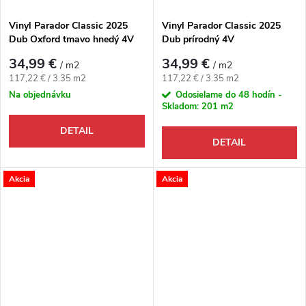
Vinyl Parador Classic 2025
Vinyl Parador Classic 2025
Dub Oxford tmavo hnedý 4V
Dub prírodný 4V
34,99 €
34,99 €
/ m2
/ m2
Jednotková cena:
Jednotková cena:
117,22 € / 3.35 m2
117,22 € / 3.35 m2
Na objednávku
Odosielame do 48 hodín -
Skladom:
201 m2
DETAIL
DETAIL
Akcia
Akcia