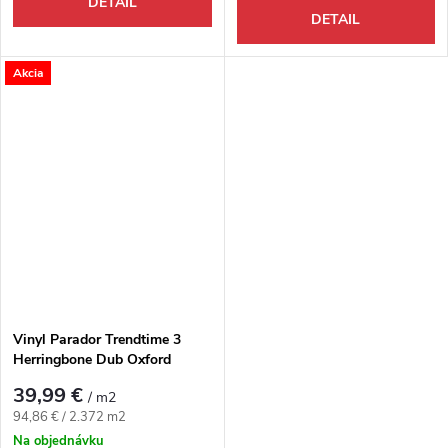
DETAIL
DETAIL
Akcia
Vinyl Parador Trendtime 3
Herringbone Dub Oxford
tmavo hnedý 4V
39,99 €
/ m2
Jednotková cena:
94,86 € / 2.372 m2
Na objednávku