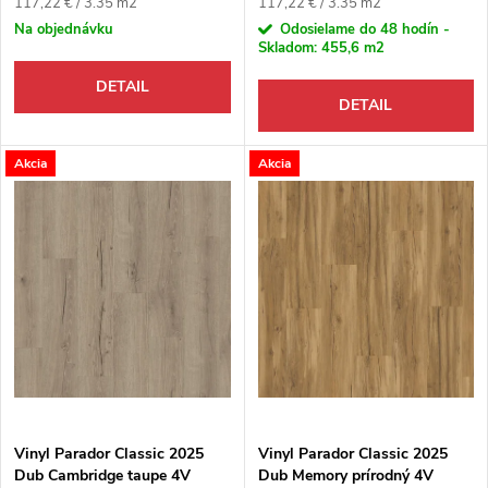
Jednotková cena:
Jednotková cena:
117,22 € / 3.35 m2
117,22 € / 3.35 m2
Na objednávku
Odosielame do 48 hodín -
Skladom:
455,6 m2
DETAIL
DETAIL
Akcia
Akcia
Vinyl Parador Classic 2025
Vinyl Parador Classic 2025
Dub Cambridge taupe 4V
Dub Memory prírodný 4V