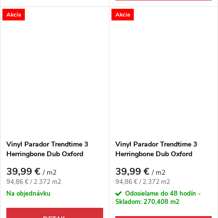
Akcia
Akcia
Vinyl Parador Trendtime 3
Vinyl Parador Trendtime 3
Herringbone Dub Oxford
Herringbone Dub Oxford
pieskový 4V
prírodný 4V
39,99 €
39,99 €
/ m2
/ m2
Jednotková cena:
Jednotková cena:
94,86 € / 2.372 m2
94,86 € / 2.372 m2
Na objednávku
Odosielame do 48 hodín -
Skladom:
270,408 m2