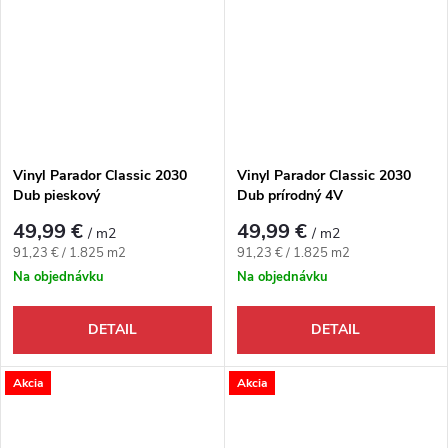
Vinyl Parador Classic 2030
Vinyl Parador Classic 2030
Dub pieskový
Dub prírodný 4V
49,99 €
49,99 €
/ m2
/ m2
Jednotková cena:
Jednotková cena:
91,23 € / 1.825 m2
91,23 € / 1.825 m2
Na objednávku
Na objednávku
DETAIL
DETAIL
Akcia
Akcia