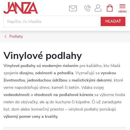
Prejsť na obsah
NÁKUPNÝ
HĽADAŤ
Podlahy
Vinylové podlahy
Vinylové podlahy sú moderným riešením
pre každého
,
kto hľadá
spojenie
dizajnu, odolnosti a pohodlia.
Vyznačujú sa
vysokou
životnosťou
,
jednoduchou údržbou
a
realistickými dekormi
, ktoré
verne napodobňujú drevo, kameň či betón. Vďaka svojej
vodeodolnosti
a
vhodnosti na podlahové kúrenie
sa výborne hodia
nielen do obývačky, ale aj do kuchyne či kúpeľne. Či už zariaďujete
byt, dom alebo komerčný priestor – vinylové podlahy ponúkajú
výborný pomer ceny a kvality.