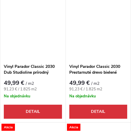
Vinyl Parador Classic 2030
Vinyl Parador Classic 2030
Dub Studioline prírodný
Prestarnuté drevo bielené
49,99 €
49,99 €
/ m2
/ m2
Jednotková cena:
Jednotková cena:
91,23 € / 1.825 m2
91,23 € / 1.825 m2
Na objednávku
Na objednávku
DETAIL
DETAIL
Akcia
Akcia