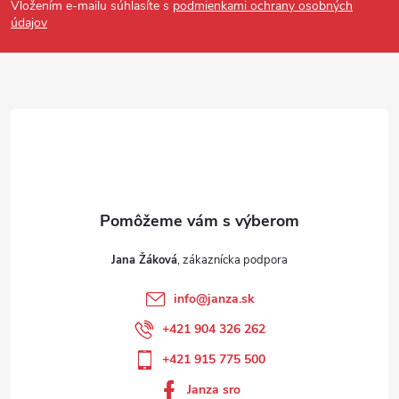
Vložením e-mailu súhlasíte s
podmienkami ochrany osobných
údajov
Jana Žáková
info
@
janza.sk
+421 904 326 262
+421 915 775 500
Janza sro