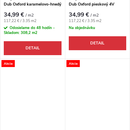
Dub Oxford karamelovo-hnedý
Dub Oxford pieskový 4V
4V
34,99 €
34,99 €
/ m2
/ m2
Jednotková cena:
Jednotková cena:
117,22 € / 3.35 m2
117,22 € / 3.35 m2
Odosielame do 48 hodín -
Na objednávku
Skladom:
308,2 m2
DETAIL
DETAIL
Akcia
Akcia