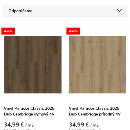
Radenie produktov
Odporúčame
Najlacnejšie
Výpis produktov
Akcia
Akcia
Najdrahšie
Najpredávanejšie
Abecedne
Vinyl Parador Classic 2025
Vinyl Parador Classic 2025
Dub Cambridge dymový 4V
Dub Cambridge prírodný 4V
34,99 €
34,99 €
/ m2
/ m2