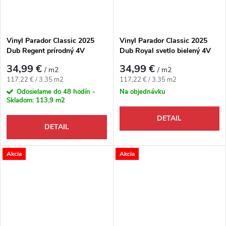
Vinyl Parador Classic 2025
Vinyl Parador Classic 2025
Dub Regent prírodný 4V
Dub Royal svetlo bielený 4V
34,99 €
34,99 €
/ m2
/ m2
Jednotková cena:
Jednotková cena:
117,22 € / 3.35 m2
117,22 € / 3.35 m2
Odosielame do 48 hodín -
Na objednávku
Skladom:
113,9 m2
DETAIL
DETAIL
Akcia
Akcia