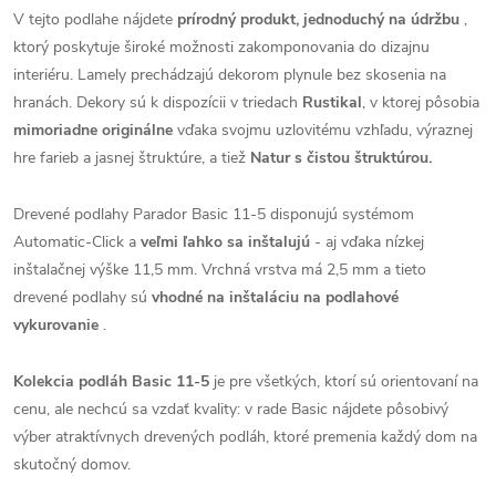
V tejto podlahe nájdete
prírodný produkt, jednoduchý na údržbu
,
ktorý poskytuje široké možnosti zakomponovania do dizajnu
interiéru. Lamely prechádzajú dekorom plynule bez skosenia na
hranách. Dekory sú k dispozícii v triedach
Rustikal
, v ktorej pôsobia
mimoriadne originálne
vďaka svojmu uzlovitému vzhľadu, výraznej
hre farieb a jasnej štruktúre, a tiež
Natur s čistou štruktúrou.
Drevené podlahy Parador Basic 11-5 disponujú systémom
Automatic-Click a
veľmi ľahko sa inštalujú
- aj vďaka nízkej
inštalačnej výške 11,5 mm. Vrchná vrstva má 2,5 mm a tieto
drevené podlahy sú
vhodné na inštaláciu na podlahové
vykurovanie
.
Kolekcia podláh Basic 11-5
je pre všetkých, ktorí sú orientovaní na
cenu, ale nechcú sa vzdať kvality: v rade Basic nájdete pôsobivý
výber atraktívnych drevených podláh, ktoré premenia každý dom na
skutočný domov.