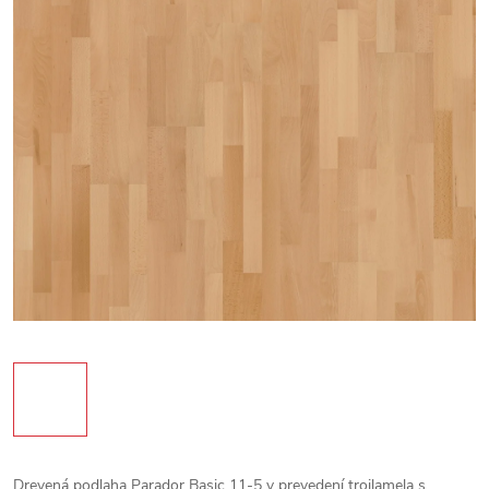
Drevená podlaha Parador Basic 11-5 v prevedení trojlamela s