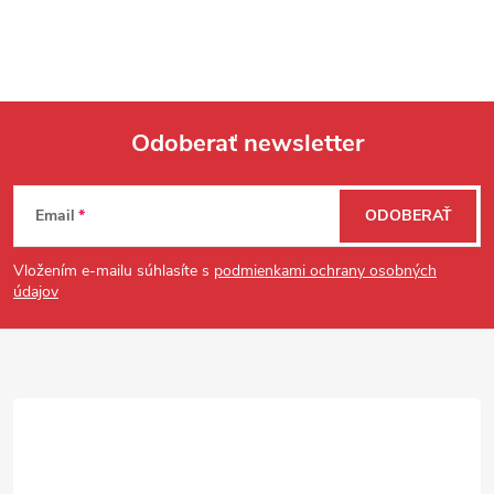
Odoberať newsletter
Zápätie
Email
ODOBERAŤ
Vložením e-mailu súhlasíte s
podmienkami ochrany osobných
údajov