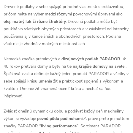
Drevené podlahy v sebe spájajú prírodné vlastnosti s exkluzivitou,
pričom máte na výber medzi rôznymi povrchovými úpravami ako
olej, matný lak či rôzne štruktúry.
Drevená podlaha môže byť
použitá vo všetkých obytných priestoroch a v závislosti od intenzity
používania aj v kanceláriách a obchodných priestoroch. Podlaha
však nie je vhodná v mokrých miestnostiach.
Nemecká značka prémiových a
dizajnových podláh PARADOR
už
40 rokov pretvára domy a byty na tie
najkrajšie domovy na svete
.
Špičková kvalita definuje každý jeden produkt PARADOR a všetky v
sebe spájajú krásu umenia žiť a praktickosť spojenú s výkonom a
kvalitou. Umenie žiť znamená oceniť krásu a nechať sa ňou
inšpirovať.
Zvládať dnešnú dynamickú dobu a podávať každý deň maximálny
výkon si vyžaduje
pevnú pôdu pod nohami.
A práve preto je mottom
značky PARADOR
“living performance”
. Sortiment PARADOR