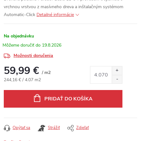
vrchnou vrstvou z masívneho dreva a inštalačným systémom
Automatic-Click
Detailné informácie
Na objednávku
19.8.2026
Možnosti doručenia
59,99 €
/ m2
Jednotková cena:
244,16 € / 4.07 m2
PRIDAŤ DO KOŠÍKA
Opýtať sa
Strážiť
Zdieľať