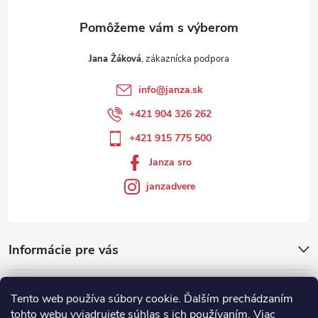
Jana Žáková
info
@
janza.sk
+421 904 326 262
+421 915 775 500
Janza sro
janzadvere
Informácie pre vás
Facebook
Tento web používa súbory cookie. Ďalším prechádzaním
tohto webu vyjadrujete súhlas s ich používaním. Viac