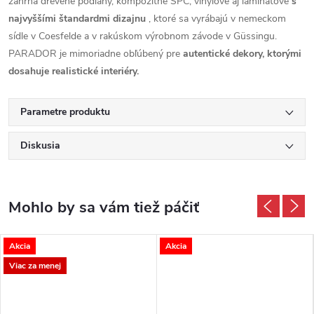
zahŕňa drevené podlahy, kompozitné SPC, vinylové aj laminátové
s
najvyššími štandardmi dizajnu
, ktoré sa vyrábajú v nemeckom
sídle v Coesfelde a v rakúskom výrobnom závode v Güssingu.
PARADOR je mimoriadne obľúbený pre
autentické dekory, ktorými
dosahuje realistické interiéry.
Parametre produktu
Diskusia
Akcia
Akcia
Viac za menej