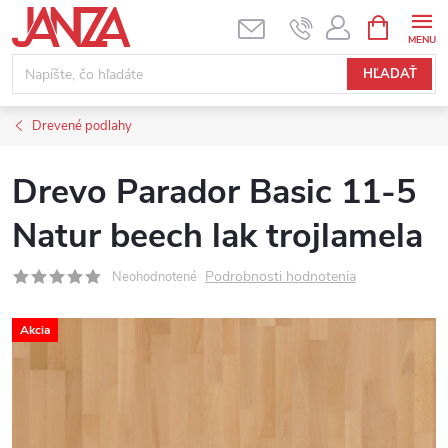
Prejsť na obsah
NÁKUPNÝ
HĽADAŤ
Drevené podlahy
Drevo Parador Basic 11-5
Natur beech lak trojlamela
Podrobnosti hodnotenia
Neohodnotené
Akcia