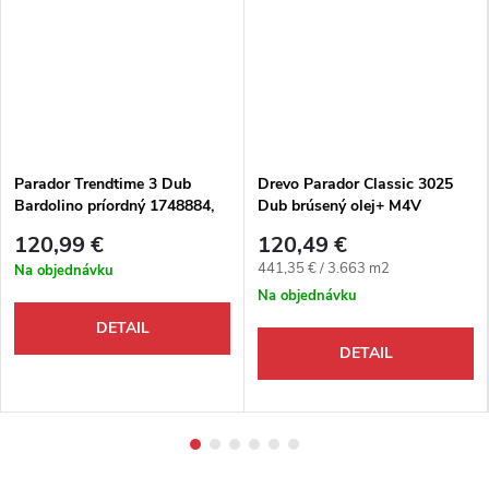
Parador Trendtime 3 Dub
Drevo Parador Classic 3025
Bardolino príordný 1748884,
Dub brúsený olej+ M4V
Drevená podlaha Rybia kosť
120,99 €
120,49 €
M4V lak
Jednotková cena:
441,35 € / 3.663 m2
Na objednávku
Na objednávku
DETAIL
DETAIL