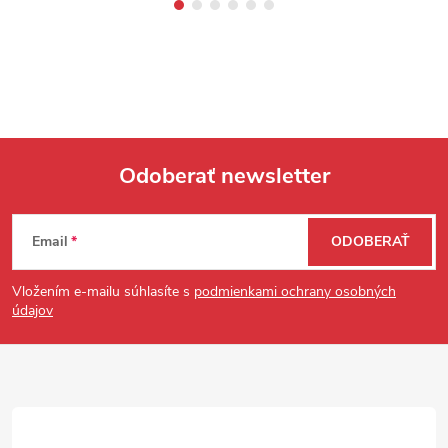
Odoberať newsletter
Zápätie
Email
ODOBERAŤ
Vložením e-mailu súhlasíte s
podmienkami ochrany osobných
údajov