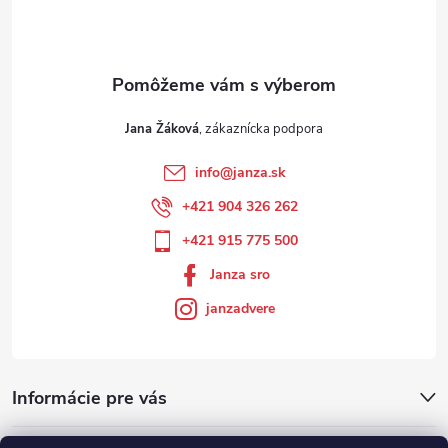
Jana Žáková
info
@
janza.sk
+421 904 326 262
+421 915 775 500
Janza sro
janzadvere
Informácie pre vás