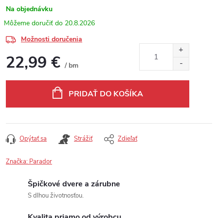
Na objednávku
20.8.2026
Možnosti doručenia
22,99 €
/ bm
Jednotková cena:
PRIDAŤ DO KOŠÍKA
Opýtať sa
Strážiť
Zdieľať
Značka:
Parador
Špičkové dvere a zárubne
S dlhou životnosťou.
Kvalita priamo od výrobcu