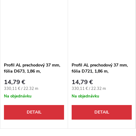
Profil AL prechodový 37 mm,
Profil AL prechodový 37 mm,
fólia D673, 1,86 m,
fólia D721, 1,86 m,
samolepiaco-narážací oblý,
samolepiaco-narážací oblý,
14,79 €
14,79 €
3v1 Egger
3v1 Egger
Jednotková cena:
Jednotková cena:
330,11 € / 22.32 m
330,11 € / 22.32 m
Na objednávku
Na objednávku
DETAIL
DETAIL