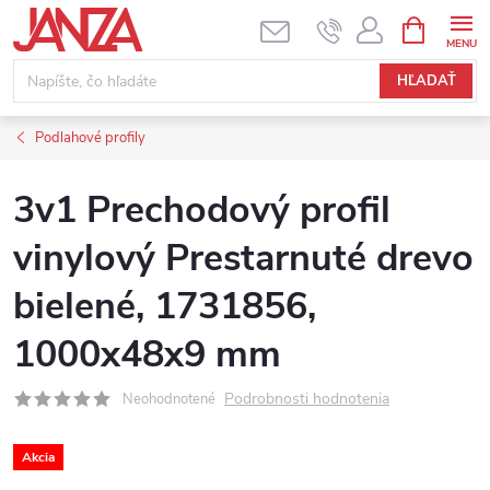
Prejsť na obsah
NÁKUPNÝ
HĽADAŤ
Podlahové profily
3v1 Prechodový profil
vinylový Prestarnuté drevo
bielené, 1731856,
1000x48x9 mm
Podrobnosti hodnotenia
Neohodnotené
Akcia