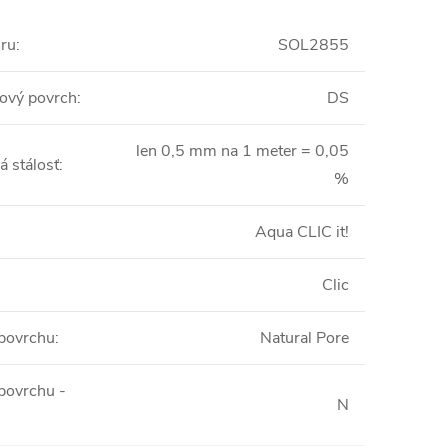
oru
:
SOL2855
ový povrch
:
DS
len 0,5 mm na 1 meter = 0,05
 stálosť
:
%
Aqua CLIC it!
Clic
 povrchu
:
Natural Pore
 povrchu -
N