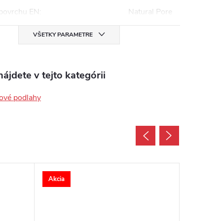
 povrchu EN
:
Natural Pore
VŠETKY PARAMETRE
ájdete v tejto kategórii
ové podlahy
Akcia
Akcia