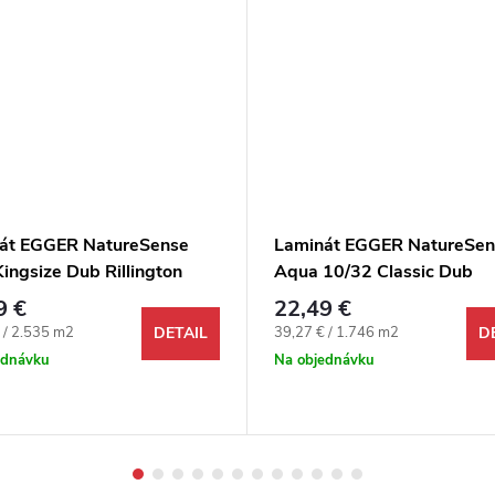
át EGGER NatureSense
Laminát EGGER NatureSen
ingsize Dub Rillington
Aqua 10/32 Classic Dub
Sherman svetlohnedý 4V
9 €
22,49 €
ová cena:
Jednotková cena:
 / 2.535 m2
39,27 € / 1.746 m2
DETAIL
D
ednávku
Na objednávku