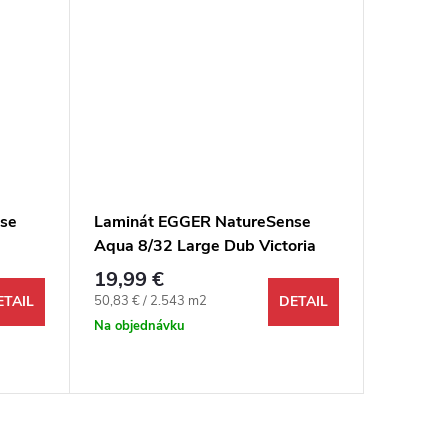
se
Laminát EGGER NatureSense
Laminá
Aqua 8/32 Large Dub Victoria
8/32 L
svetlosivý 4V
prírodn
19,99 €
18,99 
Jednotková cena:
Jednotkov
50,83 € / 2.543 m2
48,29 € /
ETAIL
DETAIL
Na objednávku
Odosi
48 hodín 
137,322 