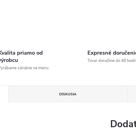
Kvalita priamo od
Expresné doručeni
výrobcu
Tovar doručíme do 48 hodín
yrábame zárubne na mieru.
DISKUSIA
Dodat