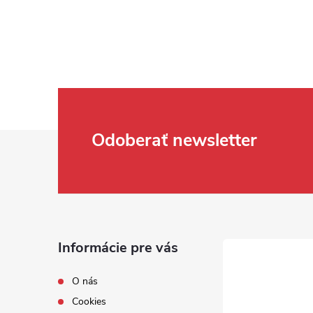
Zápätie
Odoberať newsletter
Informácie pre vás
O nás
Cookies