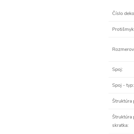
Číslo dek
Protišmyk
Rozmerová
Spoj
:
Spoj - typ
:
Štruktúra
Štruktúra
skratka
: