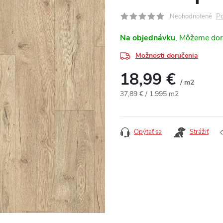
Po
Neohodnotené
Na objednávku
Možnosti doručenia
18,99 €
/ m2
Jednotková cena:
37,89 € / 1.995 m2
Opýtať sa
Strážiť