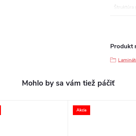
Štruktúra
Produkt n
Laminát
Akcia