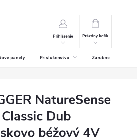
ny osobných údajov
Blog
NÁKUPNÝ KOŠÍK
Prázdny košík
Prihlásenie
dové panely
Príslušenstvo
Zárubne
Stave
GGER NatureSense
 Classic Dub
eskovo béžový 4V