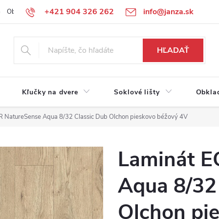
+421 904 326 262
info@janza.sk
Obchodné podmienky
Reklamačné podmienky
Podmienky ochra
HĽADAŤ
Kľučky na dvere
Soklové lišty
Obkla
 NatureSense Aqua 8/32 Classic Dub Olchon pieskovo béžový 4V
Laminát E
Aqua 8/32
Olchon pi