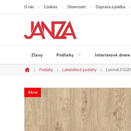
Prejsť na obsah
O nás
Cookies
Showroom
Doprava a platba
Zľavy
Podlahy
Interierové dvere
Podlahy
Laminátové podlahy
Laminát EGGER
Domov
Akcia