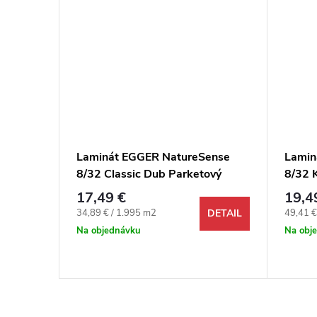
ense
Laminát EGGER NatureSense
Lamin
Victoria
8/32 Classic Dub Parketový
8/32 K
tmavý 4V
svetlý
17,49 €
19,4
Jednotková cena:
Jednotk
34,89 € / 1.995 m2
49,41 €
DETAIL
DETAIL
Na objednávku
Na obj