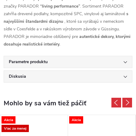
značky PARADOR
“living performance”
. Sortiment PARADOR
zahŕňa drevené podlahy, kompozitné SPC, vinylové aj laminátové
s
najvyššími štandardmi dizajnu
, ktoré sa vyrábajú v nemeckom
sídle v Coesfelde a v rakúskom výrobnom závode v Güssingu.
PARADOR je mimoriadne obľúbený pre
autentické dekory, ktorými
dosahuje realistické interiéry.
Parametre produktu
Diskusia
Akcia
Akcia
Viac za menej