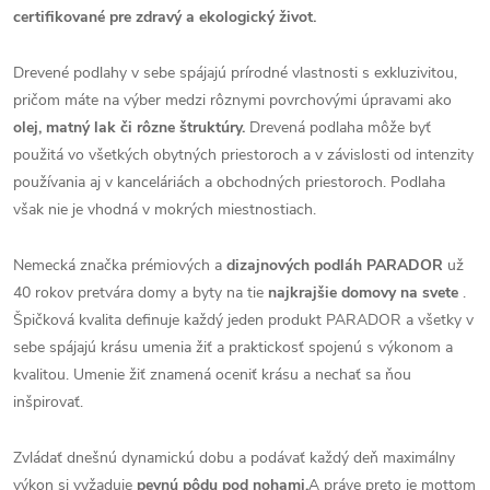
certifikované pre zdravý a ekologický život.
Drevené podlahy v sebe spájajú prírodné vlastnosti s exkluzivitou,
pričom máte na výber medzi rôznymi povrchovými úpravami ako
olej, matný lak či rôzne štruktúry.
Drevená podlaha môže byť
použitá vo všetkých obytných priestoroch a v závislosti od intenzity
používania aj v kanceláriách a obchodných priestoroch. Podlaha
však nie je vhodná v mokrých miestnostiach.
Nemecká značka prémiových a
dizajnových podláh PARADOR
už
40 rokov pretvára domy a byty na tie
najkrajšie domovy na svete
.
Špičková kvalita definuje každý jeden produkt PARADOR a všetky v
sebe spájajú krásu umenia žiť a praktickosť spojenú s výkonom a
kvalitou. Umenie žiť znamená oceniť krásu a nechať sa ňou
inšpirovať.
Zvládať dnešnú dynamickú dobu a podávať každý deň maximálny
výkon si vyžaduje
pevnú pôdu pod nohami.
A práve preto je mottom