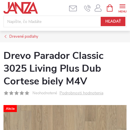
Prejsť na obsah
NÁKUPNÝ
HĽADAŤ
Drevené podlahy
Drevo Parador Classic
3025 Living Plus Dub
Cortese biely M4V
Podrobnosti hodnotenia
Neohodnotené
Akcia