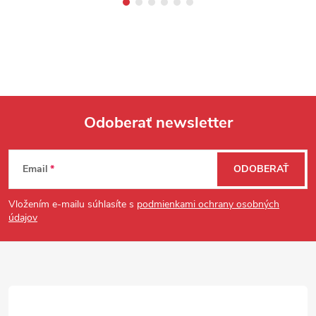
Odoberať newsletter
Zápätie
Email
ODOBERAŤ
Vložením e-mailu súhlasíte s
podmienkami ochrany osobných
údajov