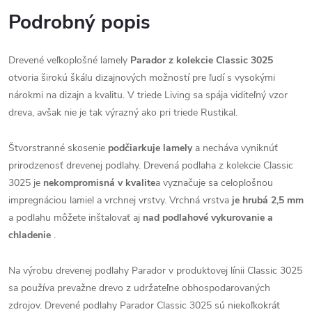
Podrobný popis
Drevené veľkoplošné lamely
Parador z kolekcie Classic 3025
otvoria širokú škálu dizajnových možností pre ľudí s vysokými
nárokmi na dizajn a kvalitu. V triede Living sa spája viditeľný vzor
dreva, avšak nie je tak výrazný ako pri triede Rustikal.
Štvorstranné skosenie
podčiarkuje lamely
a necháva vyniknúť
prirodzenosť drevenej podlahy. Drevená podlaha z kolekcie Classic
3025 je
nekompromisná v kvalite
a vyznačuje sa celoplošnou
impregnáciou lamiel a vrchnej vrstvy. Vrchná vrstva
je hrubá 2,5 mm
a podlahu môžete inštalovať aj
nad podlahové vykurovanie a
chladenie
.
Na výrobu drevenej podlahy Parador v produktovej línii Classic 3025
sa používa prevažne drevo z udržateľne obhospodarovaných
zdrojov. Drevené podlahy Parador Classic 3025 sú niekoľkokrát