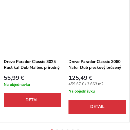
Drevo Parador Classic 3025
Drevo Parador Classic 3060
Rustikal Dub Malbec prírodný
Natur Dub pieskový brúsený
lak 3L
matný M4V
55,99 €
125,49 €
Jednotková cena:
459,67 € / 3.663 m2
Na objednávku
Na objednávku
DETAIL
DETAIL