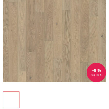
–8 %
93,20 €