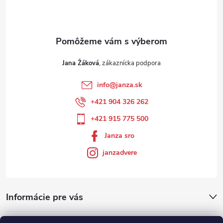
Jana Žáková
info
@
janza.sk
+421 904 326 262
+421 915 775 500
Janza sro
janzadvere
Informácie pre vás