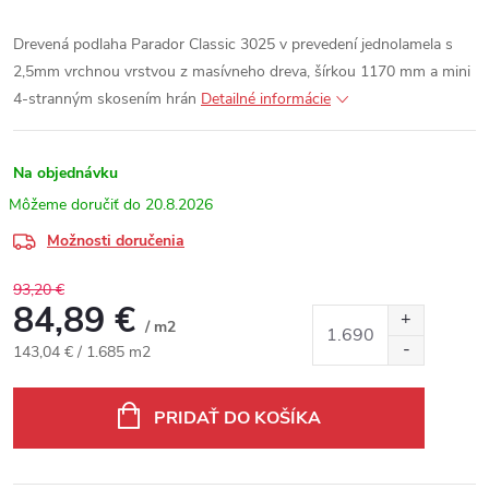
Drevená podlaha Parador Classic 3025 v prevedení jednolamela s
2,5mm vrchnou vrstvou z masívneho dreva, šírkou 1170 mm a mini
4-stranným skosením hrán
Detailné informácie
Na objednávku
20.8.2026
Možnosti doručenia
93,20 €
84,89 €
/ m2
Jednotková cena:
143,04 € / 1.685 m2
PRIDAŤ DO KOŠÍKA