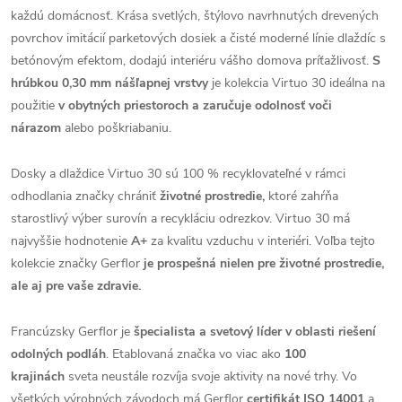
každú domácnosť. Krása svetlých, štýlovo navrhnutých drevených
povrchov imitácií parketových dosiek a čisté moderné línie dlaždíc s
betónovým efektom, dodajú interiéru vášho domova príťažlivosť.
S
hrúbkou 0,30 mm nášľapnej vrstvy
je kolekcia Virtuo 30 ideálna na
použitie
v obytných priestoroch a zaručuje odolnosť voči
nárazom
alebo poškriabaniu.
Dosky a dlaždice Virtuo 30 sú 100 % recyklovateľné v rámci
odhodlania značky chrániť
životné prostredie,
ktoré zahŕňa
starostlivý výber surovín a recykláciu odrezkov. Virtuo 30 má
najvyššie hodnotenie
A+
za kvalitu vzduchu v interiéri. Voľba tejto
kolekcie značky Gerflor
je prospešná nielen pre životné prostredie,
ale aj pre vaše zdravie.
Francúzsky Gerflor je
špecialista a svetový líder v oblasti riešení
odolných podláh
. Etablovaná značka vo viac ako
100
krajinách
sveta neustále rozvíja svoje aktivity na nové trhy. Vo
všetkých výrobných závodoch má Gerflor
certifikát ISO 14001
a