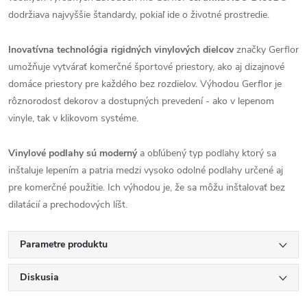
dodržiava najvyššie štandardy, pokiaľ ide o životné prostredie.
Inovatívna technológia rigidných vinylových dielcov
značky Gerflor
umožňuje vytvárať komerčné športové priestory, ako aj dizajnové
domáce priestory pre každého bez rozdielov. Výhodou Gerflor je
rôznorodosť dekorov a dostupných prevedení - ako v lepenom
vinyle, tak v klikovom systéme.
Vinylové podlahy sú moderný
a obľúbený typ podlahy ktorý sa
inštaluje lepením a patria medzi vysoko odolné podlahy určené aj
pre komerčné použitie. Ich výhodou je, že sa môžu inštalovať bez
dilatácií a prechodových líšt.
Parametre produktu
Diskusia