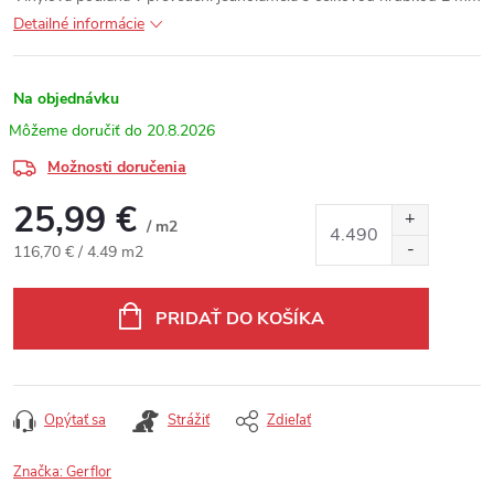
Detailné informácie
Na objednávku
20.8.2026
Možnosti doručenia
25,99 €
/ m2
Jednotková cena:
116,70 € / 4.49 m2
PRIDAŤ DO KOŠÍKA
Opýtať sa
Strážiť
Zdieľať
Značka:
Gerflor