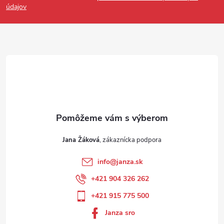
údajov
Jana Žáková
info
@
janza.sk
+421 904 326 262
+421 915 775 500
Janza sro