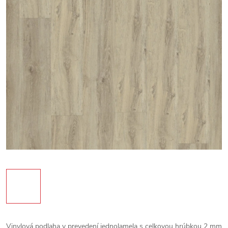
Vinylová podlaha v prevedení jednolamela s celkovou hrúbkou 2 mm