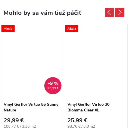
Akcia
Akcia
–9 %
32,99 €
Vinyl Gerflor Virtuo 55 Sunny
Vinyl Gerflor Virtuo 30
Nature
Blomma Clear XL
29,99 €
25,99 €
Jednotková cena:
Jednotková cena:
100,77 € / 3.36 m2
98,76 € / 3.8 m2