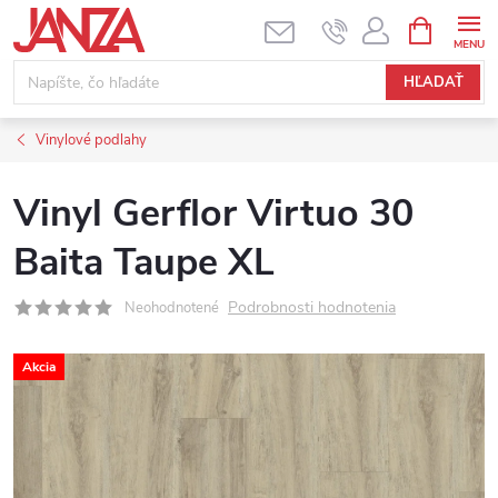
Prejsť na obsah
NÁKUPNÝ
HĽADAŤ
Vinylové podlahy
Vinyl Gerflor Virtuo 30
Baita Taupe XL
Podrobnosti hodnotenia
Neohodnotené
Akcia