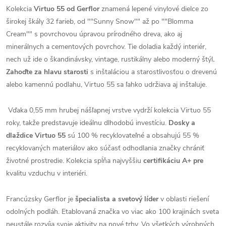
Kolekcia
Virtuo 55 od Gerflor
znamená lepené vinylové dielce zo
širokej škály 32 farieb, od ""Sunny Snow"" až po ""Blomma
Cream"" s povrchovou úpravou prírodného dreva, ako aj
minerálnych a cementových povrchov. Tie doladia každý interiér,
nech už ide o škandinávsky, vintage, rustikálny alebo moderný štýl
.
Zahoďte za hlavu starosti
s inštaláciou a starostlivosťou o drevenú
alebo kamennú podlahu, Virtuo 55 sa ľahko udržiava aj inštaluje.
Vďaka 0,55 mm hrubej nášľapnej vrstve vydrží kolekcia Virtuo 55
roky, takže predstavuje ideálnu dlhodobú investíciu.
Dosky a
dlaždice Virtuo 55
sú 100 % recyklovateľné a obsahujú 55 %
recyklovaných materiálov ako súčasť odhodlania značky chrániť
životné prostredie. Kolekcia spĺňa najvyššiu
certifikáciu A+ pre
kvalitu vzduchu v interiéri.
Francúzsky Gerflor je
špecialista a svetový líder
v oblasti riešení
odolných podláh. Etablovaná značka vo viac ako 100 krajinách sveta
neustále rozvíja svoje aktivity na nové trhy. Vo všetkých výrobných