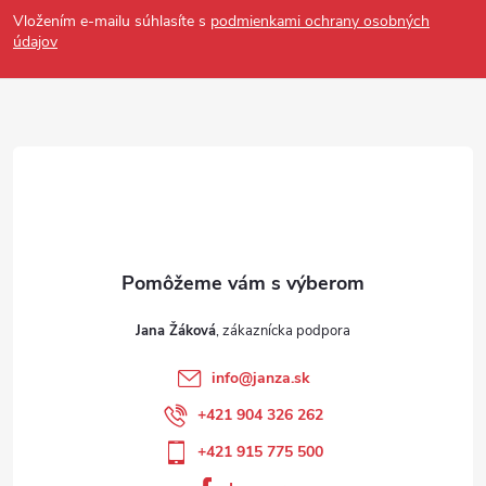
Vložením e-mailu súhlasíte s
podmienkami ochrany osobných
údajov
Jana Žáková
info
@
janza.sk
+421 904 326 262
+421 915 775 500