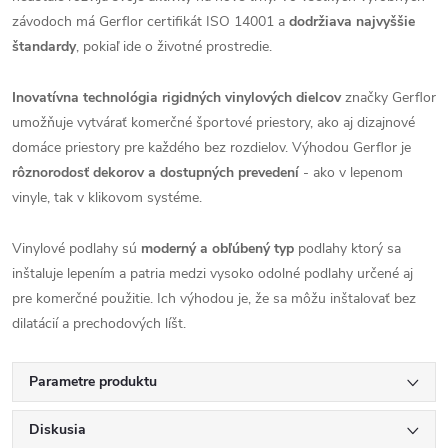
závodoch má Gerflor certifikát ISO 14001 a
dodržiava najvyššie
štandardy
, pokiaľ ide o životné prostredie.
Inovatívna technológia rigidných vinylových dielcov
značky Gerflor
umožňuje vytvárať komerčné športové priestory, ako aj dizajnové
domáce priestory pre každého bez rozdielov. Výhodou Gerflor je
rôznorodosť dekorov a dostupných prevedení
- ako v lepenom
vinyle, tak v klikovom systéme.
Vinylové podlahy sú
moderný a obľúbený typ
podlahy ktorý sa
inštaluje lepením a patria medzi vysoko odolné podlahy určené aj
pre komerčné použitie. Ich výhodou je, že sa môžu inštalovať bez
dilatácií a prechodových líšt.
Parametre produktu
Diskusia