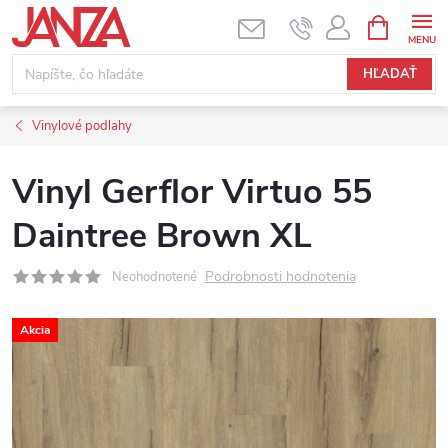
Prejsť na obsah
NÁKUPNÝ
HĽADAŤ
Vinylové podlahy
Vinyl Gerflor Virtuo 55
Daintree Brown XL
Podrobnosti hodnotenia
Neohodnotené
Akcia