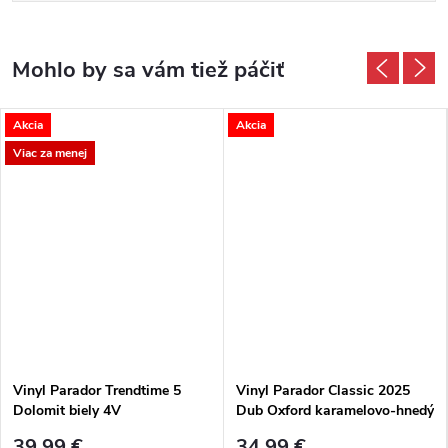
Akcia
Akcia
Viac za menej
Vinyl Parador Trendtime 5
Vinyl Parador Classic 2025
Dolomit biely 4V
Dub Oxford karamelovo-hnedý
4V
39,99 €
34,99 €