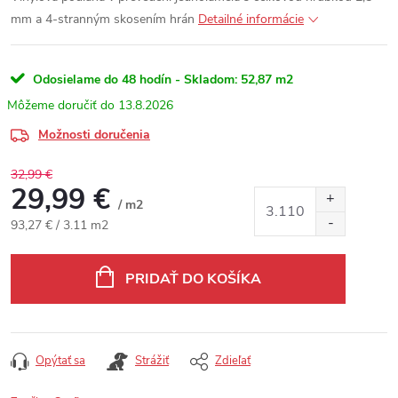
mm a 4-stranným skosením hrán
Detailné informácie
Odosielame do 48 hodín - Skladom:
52,87 m2
13.8.2026
Možnosti doručenia
32,99 €
29,99 €
/ m2
Jednotková cena:
93,27 € / 3.11 m2
PRIDAŤ DO KOŠÍKA
Opýtať sa
Strážiť
Zdieľať