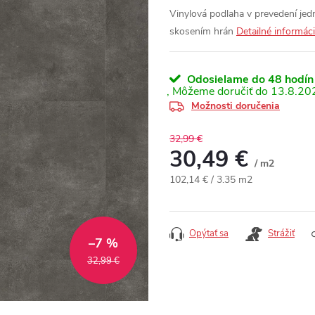
Vinylová podlaha v prevedení je
skosením hrán
Detailné informác
Odosielame do 48 hodín
13.8.20
Možnosti doručenia
32,99 €
30,49 €
/ m2
Jednotková cena:
102,14 € / 3.35 m2
Opýtať sa
Strážiť
–7 %
32,99 €