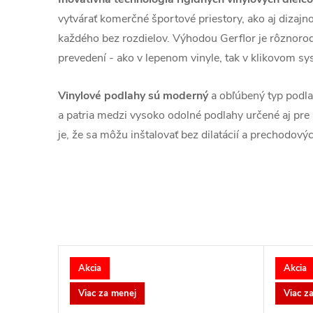
vytvárať komerčné športové priestory, ako aj dizaj
každého bez rozdielov. Výhodou Gerflor je rôznoro
prevedení - ako v lepenom vinyle, tak v klikovom sy
Vinylové podlahy sú moderný
a obľúbený typ podlah
a patria medzi vysoko odolné podlahy určené aj pre
je, že sa môžu inštalovať bez dilatácií a prechodových
Akcia
Akcia
Viac za menej
Viac z