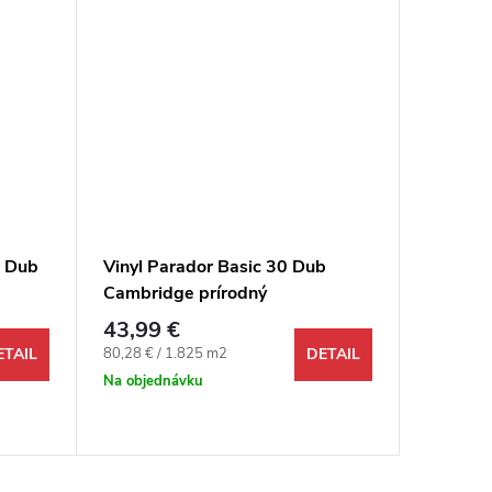
0 Dub
Vinyl Parador Basic 30 Dub
Vinyl Ge
Cambridge prírodný
Pearl d
43,99 €
30,49 
Jednotková cena:
Jednotkov
80,28 € / 1.825 m2
102,14 € 
ETAIL
DETAIL
Na objednávku
Odosi
48 hodín 
93,8 m2