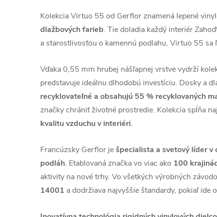
Kolekcia Virtuo 55 od Gerflor znamená lepené vinyl
dlažbových farieb
. Tie doladia každý interiér Zahoď
a starostlivosťou o kamennú podlahu, Virtuo 55 sa ľa
Vďaka 0,55 mm hrubej nášľapnej vrstve vydrží kolek
predstavuje ideálnu dlhodobú investíciu. Dosky a dl
recyklovateľné a obsahujú 55 % recyklovaných m
značky chrániť životné prostredie. Kolekcia spĺňa n
kvalitu vzduchu v interiéri
.
Francúzsky Gerflor je
špecialista a svetový líder v
podláh
. Etablovaná značka vo viac ako
100 krajiná
aktivity na nové trhy. Vo všetkých výrobných závo
14001
a dodržiava najvyššie štandardy, pokiaľ ide o
Inovatívna technológia rigidných vinylových dielc