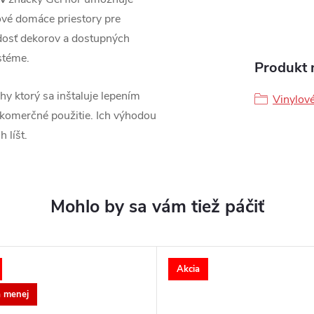
nové domáce priestory pre
dosť dekorov a dostupných
stéme.
Produkt n
y ktorý sa inštaluje lepením
Vinylov
 komerčné použitie. Ich výhodou
 líšt.
Akcia
a menej