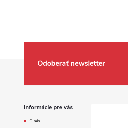
Zápätie
Odoberať newsletter
Informácie pre vás
O nás