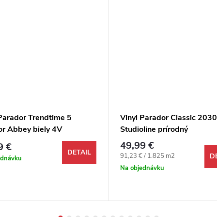
 Parador Trendtime 5
Vinyl Parador Classic 203
r Abbey biely 4V
Studioline prírodný
49,99 €
9 €
DETAIL
Jednotková cena:
91,23 € / 1.825 m2
D
ednávku
Na objednávku