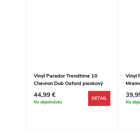
Dub
Vinyl Parador Trendtime 10
Vinyl
Chevron Dub Oxford pieskový
Mramo
M4V
44,99 €
39,9
DETAIL
DETAIL
Na objednávku
Na obj