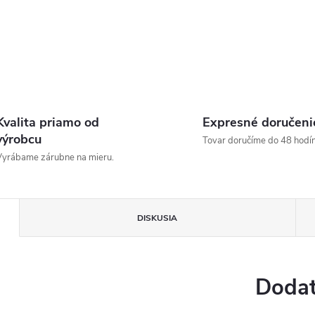
Kvalita priamo od
Expresné doručeni
výrobcu
Tovar doručíme do 48 hodín
yrábame zárubne na mieru.
DISKUSIA
Dodat