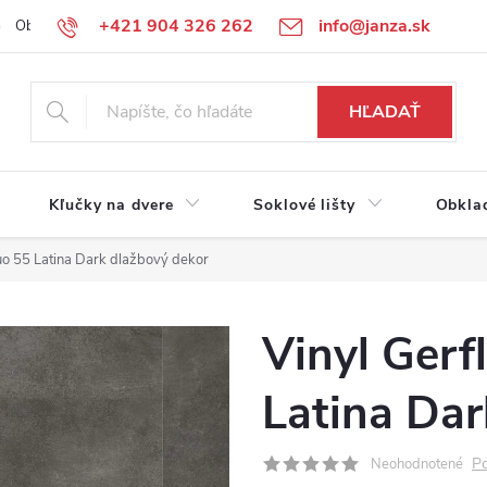
+421 904 326 262
info@janza.sk
Obchodné podmienky
Reklamačné podmienky
Podmienky ochra
HĽADAŤ
Kľučky na dvere
Soklové lišty
Obkla
tuo 55 Latina Dark dlažbový dekor
Vinyl Gerf
Latina Dar
Po
Neohodnotené