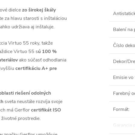
ové dielce
zo širokej škály
Antistatic
te za hlavu starosti s inštaláciou
hko udržiava aj inštaluje.
Balení na 
cia Virtuo 55 roky, takže
Číslo dek
aždice Virtuo 55 s
ú 100 %
ateriálov
ako súčasť odhodlania
Dekor/Dre
ajvyššiu
certifikáciu A+ pre
Emisie vo 
 oblasti riešení odolných
Farebný o
ch
sveta neustále rozvíja svoje
Formát
:
doch má Gerflor
certifikát ISO
 životné prostredie.
Garancia 
ov
značky Gerflor umožňuje