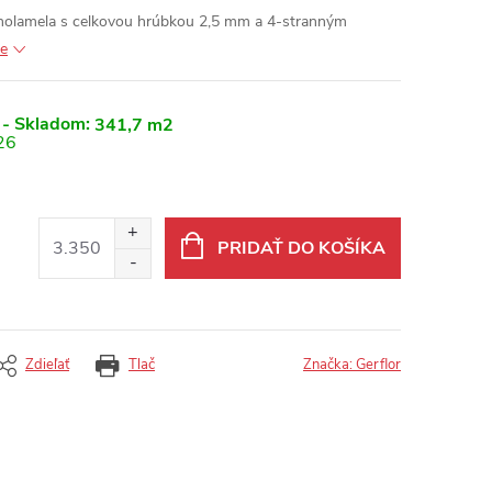
dnolamela s celkovou hrúbkou 2,5 mm a 4-stranným
ie
 - Skladom:
341,7 m2
26
PRIDAŤ DO KOŠÍKA
Zdieľať
Tlač
Značka:
Gerflor