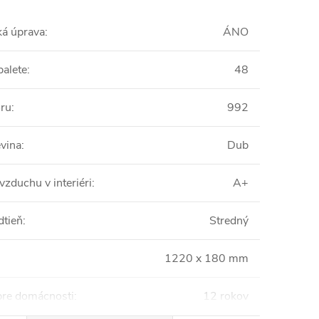
ká úprava
:
ÁNO
palete
:
48
oru
:
992
vina
:
Dub
vzduchu v interiéri
:
A+
dtieň
:
Stredný
1220 x 180 mm
pre domácnosti
:
12 rokov