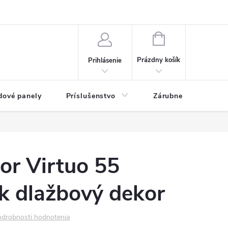
ny osobných údajov
Blog
NÁKUPNÝ KOŠÍK
Prázdny košík
Prihlásenie
dové panely
Príslušenstvo
Zárubne
Stave
lor Virtuo 55
k dlažbový dekor
drobnosti hodnotenia