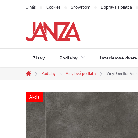
Prejsť na obsah
O nás
Cookies
Showroom
Doprava a platba
Zľavy
Podlahy
Interierové dvere
Podlahy
Vinylové podlahy
Vinyl Gerflor Vir
Domov
Akcia