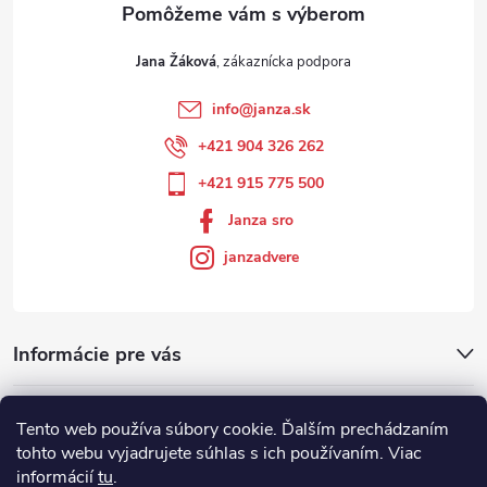
Jana Žáková
info
@
janza.sk
+421 904 326 262
+421 915 775 500
Janza sro
janzadvere
Informácie pre vás
Facebook
Tento web používa súbory cookie. Ďalším prechádzaním
tohto webu vyjadrujete súhlas s ich používaním. Viac
informácií
tu
.