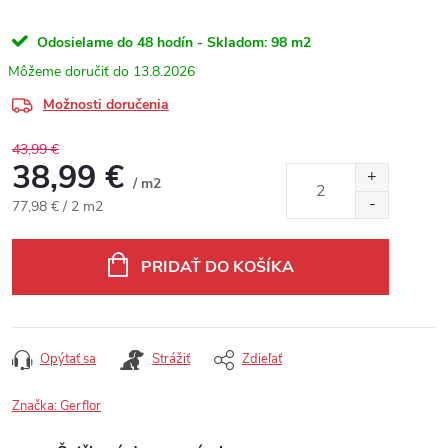
Odosielame do 48 hodín - Skladom:
98 m2
13.8.2026
Možnosti doručenia
43,99 €
38,99 €
/ m2
Jednotková cena:
77,98 € / 2 m2
PRIDAŤ DO KOŠÍKA
Opýtať sa
Strážiť
Zdieľať
Značka:
Gerflor