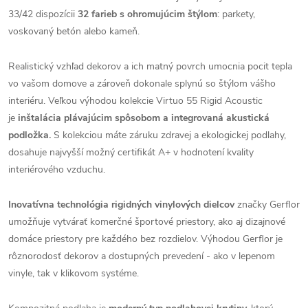
33/42 dispozícii
32 farieb s ohromujúcim štýlom
: parkety,
voskovaný betón alebo kameň.
Realistický vzhľad dekorov a ich matný povrch umocnia pocit tepla
vo vašom domove a zároveň dokonale splynú so štýlom vášho
interiéru. Veľkou výhodou kolekcie Virtuo 55 Rigid Acoustic
je
inštalácia plávajúcim spôsobom a integrovaná akustická
podložka.
S kolekciou máte záruku zdravej a ekologickej podlahy,
dosahuje najvyšší možný certifikát A+ v hodnotení kvality
interiérového vzduchu.
Inovatívna technológia rigidných vinylových dielcov
značky Gerflor
umožňuje vytvárať komerčné športové priestory, ako aj dizajnové
domáce priestory pre každého bez rozdielov. Výhodou Gerflor je
rôznorodosť dekorov a dostupných prevedení - ako v lepenom
vinyle, tak v klikovom systéme.