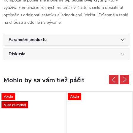
Kompozitná podlaha je
moderný typ podlahovej krytiny,
ktorý
využíva kombináciu rôznych materiálov, často s cieľom dosiahnuť
optimálnu odolnosť, estetiku a jednoduchú údržbu. Príjemné a teplé
na chôdzu a odolné na bývanie.
Parametre produktu
Diskusia
Akcia
Akcia
Viac za menej