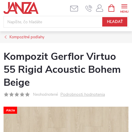
Prejsť na obsah
NÁKUPNÝ
HĽADAŤ
Kompozitné podlahy
Kompozit Gerflor Virtuo
55 Rigid Acoustic Bohem
Beige
Podrobnosti hodnotenia
Neohodnotené
Akcia