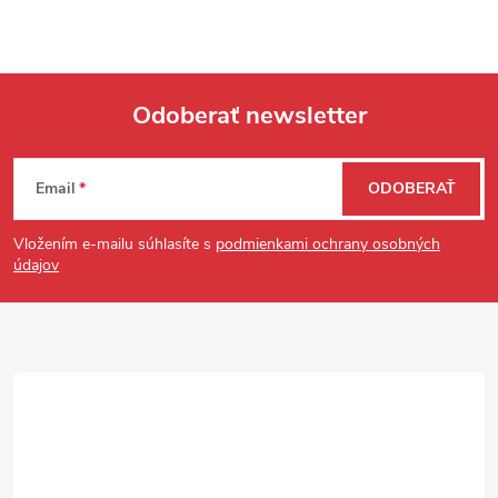
Odoberať newsletter
Zápätie
Email
ODOBERAŤ
Vložením e-mailu súhlasíte s
podmienkami ochrany osobných
údajov