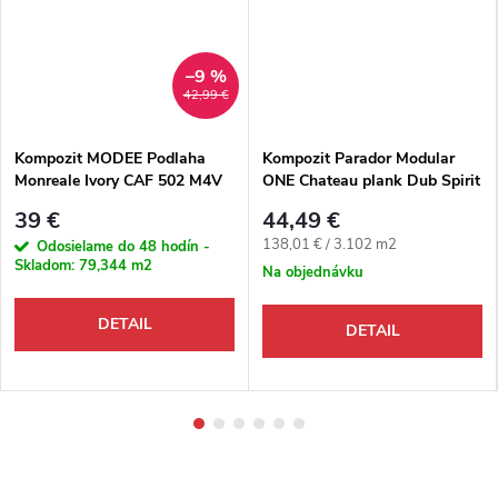
–9 %
42,99 €
Kompozit MODEE Podlaha
Kompozit Parador Modular
Monreale Ivory CAF 502 M4V
ONE Chateau plank Dub Spirit
Dlažba
prírodný M4V
39 €
44,49 €
Jednotková cena:
138,01 € / 3.102 m2
Odosielame do 48 hodín -
Skladom:
79,344 m2
Na objednávku
DETAIL
DETAIL