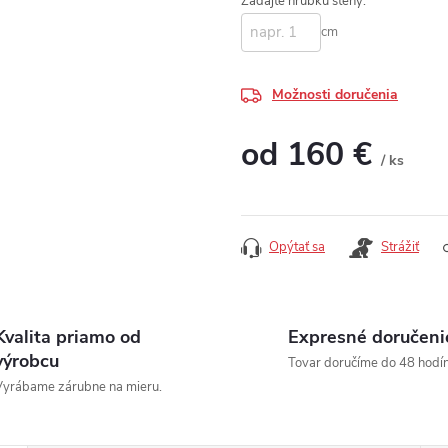
Zadajte hrúbku steny:
cm
Možnosti doručenia
od
160 €
/ ks
Jednotková cena:
Opýtať sa
Strážiť
Kvalita priamo od
Expresné doručeni
výrobcu
Tovar doručíme do 48 hodín
yrábame zárubne na mieru.