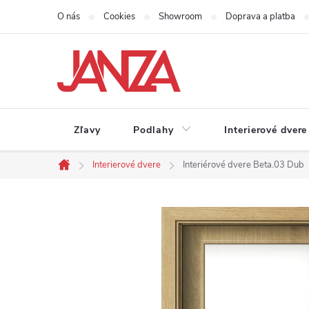
Prejsť na obsah
O nás
Cookies
Showroom
Doprava a platba
Zľavy
Podlahy
Interierové dvere
Interierové dvere
Interiérové dvere Beta.03 Dub
Domov