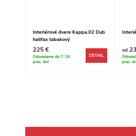
.01 Dub
Interiérové dvere Kappa.02 Dub
Interi
halifax tabakový
225 €
23
od
DETAIL
DETAIL
Odosielame do 7-14
Odosie
prac. dní
prac. d