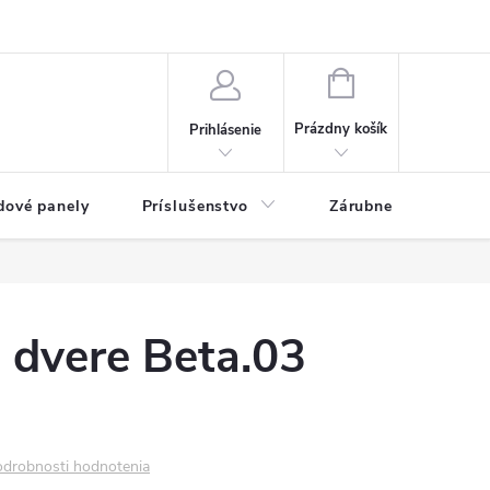
ny osobných údajov
Blog
NÁKUPNÝ KOŠÍK
Prázdny košík
Prihlásenie
dové panely
Príslušenstvo
Zárubne
Stave
é dvere Beta.03
drobnosti hodnotenia