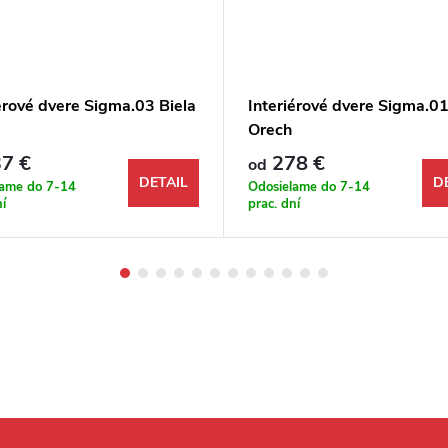
érové dvere Sigma.03 Biela
Interiérové dvere Sigma.0
Orech
7 €
278 €
od
DETAIL
D
lame do 7-14
Odosielame do 7-14
ní
prac. dní