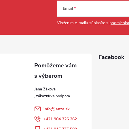
Email
Vložením e-mailu súhlasíte s
podmienka
Facebook
Jana Žáková
info
@
janza.sk
+421 904 326 262