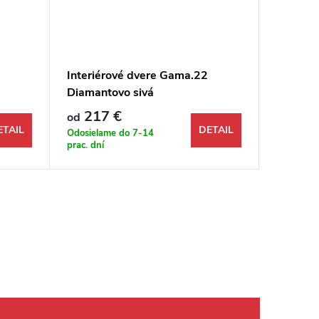
1
Interiérové dvere Gama.22
Interié
Diamantovo sivá
pieskov
217 €
220
od
od
ETAIL
DETAIL
Odosielame do 7-14
Odosiela
prac. dní
prac. dní