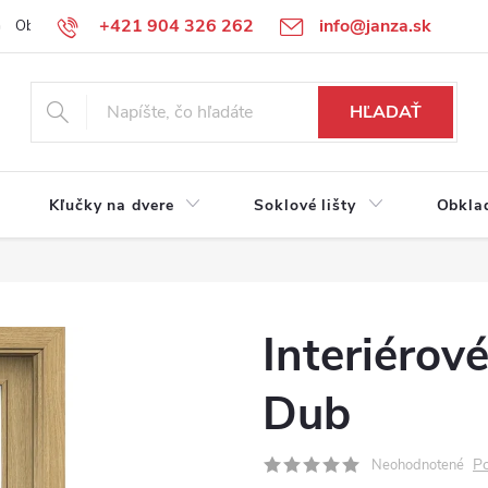
+421 904 326 262
info@janza.sk
Obchodné podmienky
Reklamačné podmienky
Podmienky ochra
HĽADAŤ
Kľučky na dvere
Soklové lišty
Obkla
Interiérov
Dub
Po
Neohodnotené