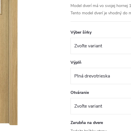
Model dverí má vo svojej hornej 1
Tento model dverí je vhodný do mi
Výber šírky
Výplň
Otváranie
Zarubňa na dvere