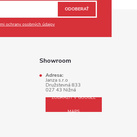
ODOBERAŤ
mi ochrany osobných údajov
Showroom
Adresa:
Janza s.r.o
Družstevná 833
027 43 Nižná
ZOBRAZIŤ V GOOGLE
MAPS