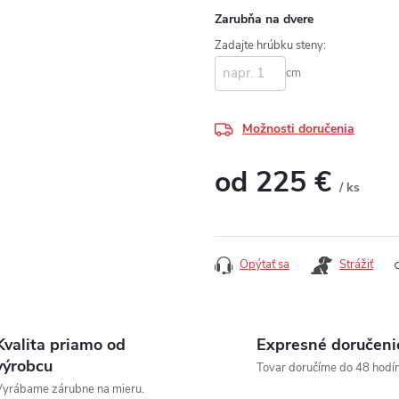
Zarubňa na dvere
Zadajte hrúbku steny:
cm
Možnosti doručenia
od
225 €
/ ks
Jednotková cena:
Opýtať sa
Strážiť
Kvalita priamo od
Expresné doručeni
výrobcu
Tovar doručíme do 48 hodín
yrábame zárubne na mieru.