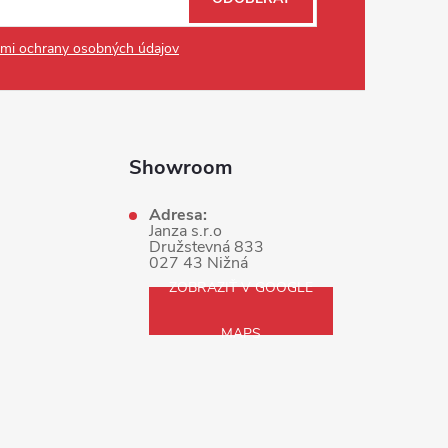
mi ochrany osobných údajov
Showroom
Adresa:
Janza s.r.o
Družstevná 833
027 43 Nižná
ZOBRAZIŤ V GOOGLE
MAPS