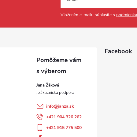
Vložením e-mailu súhlasíte s
podmienka
Facebook
Jana Žáková
info
@
janza.sk
+421 904 326 262
+421 915 775 500