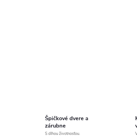
Špičkové dvere a
zárubne
S dlhou životnosťou.
V