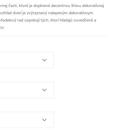
rnej časti, ktoré je doplnené decentnou líniou dekoratívnej
 vzhľad dverí je zvýraznený nalepeným dekoratívnym
Modelový rad uspokojí tých, ktorí hľadajú osvedčené a
ov.