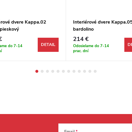
iérové dvere Kappa.02
Interiérové dvere Kappa.0
 pieskový
bardolino
€
214 €
DETAIL
D
lame do 7-14
Odosielame do 7-14
ní
prac. dní
Email