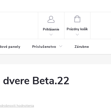
ny osobných údajov
Blog
NÁKUPNÝ KOŠÍK
Prázdny košík
Prihlásenie
dové panely
Príslušenstvo
Zárubne
Stave
é dvere Beta.22
drobnosti hodnotenia