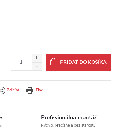
PRIDAŤ DO KOŠÍKA
Zdieľať
Tlač
e
Profesionálna montáž
.
Rýchlo, precízne a bez starostí.