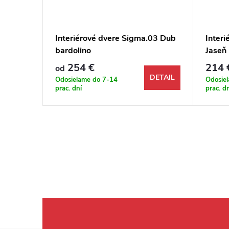
.04 Dub
Interiérové dvere Sigma.03 Dub
Inter
bardolino
Jaseň
254 €
214 
od
DETAIL
DETAIL
Odosielame do 7-14
Odosie
prac. dní
prac. d