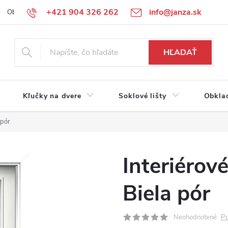
+421 904 326 262
info@janza.sk
Obchodné podmienky
Reklamačné podmienky
Podmienky ochra
HĽADAŤ
Kľučky na dvere
Soklové lišty
Obkla
 pór
Interiérov
Biela pór
Po
Neohodnotené