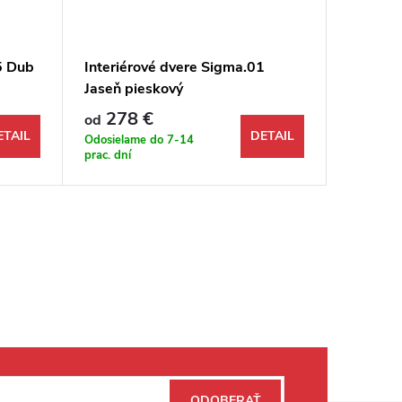
5 Dub
Interiérové dvere Sigma.01
Interié
Jaseň pieskový
Diamant
278 €
237
od
od
ETAIL
DETAIL
Odosielame do 7-14
Odosiela
prac. dní
prac. dní
ODOBERAŤ