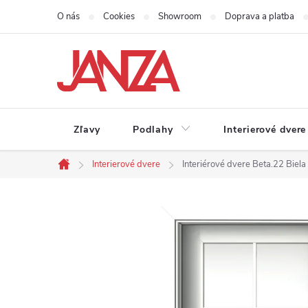
Prejsť na obsah
O nás
Cookies
Showroom
Doprava a platba
Zľavy
Podlahy
Interierové dvere
Interierové dvere
Interiérové dvere Beta.22 Biela
Domov