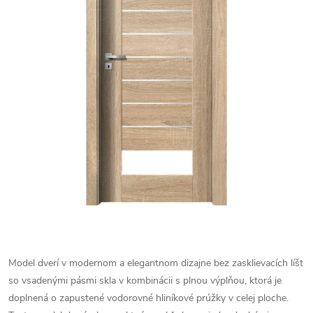
Model dverí v modernom a elegantnom dizajne bez zasklievacích líšt
so vsadenými pásmi skla v kombinácii s plnou výplňou, ktorá je
doplnená o zapustené vodorovné hliníkové prúžky v celej ploche.