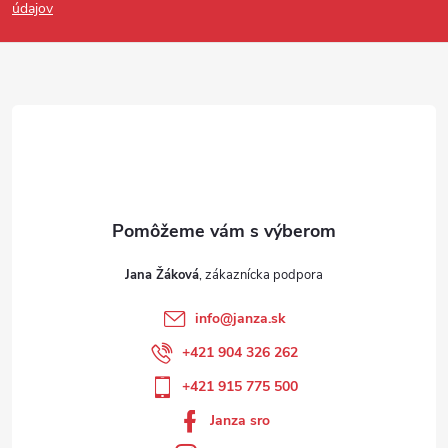
údajov
Jana Žáková
info
@
janza.sk
+421 904 326 262
+421 915 775 500
Janza sro