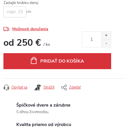
Zadajte hrúbku steny:
cm
Možnosti doručenia
od
250 €
/ ks
Jednotková cena:
PRIDAŤ DO KOŠÍKA
Opýtať sa
Strážiť
Zdieľať
Špičkové dvere a zárubne
S dlhou životnosťou.
Kvalita priamo od výrobcu