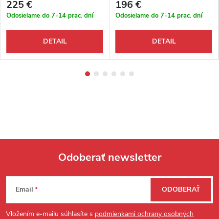
225 €
196 €
Odosielame do 7-14 prac. dní
Odosielame do 7-14 prac. dní
DETAIL
DETAIL
Odoberať newsletter
Zápätie
Email
ODOBERAŤ
Vložením e-mailu súhlasíte s
podmienkami ochrany osobných