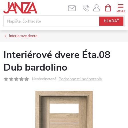
Prejsť na obsah
NÁKUPNÝ
HĽADAŤ
Interierové dvere
Interiérové dvere Éta.08
Dub bardolino
Podrobnosti hodnotenia
Neohodnotené