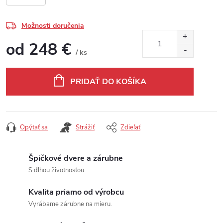
Možnosti doručenia
od
248 €
/ ks
Jednotková cena:
PRIDAŤ DO KOŠÍKA
Opýtať sa
Strážiť
Zdieľať
Špičkové dvere a zárubne
S dlhou životnosťou.
Kvalita priamo od výrobcu
Vyrábame zárubne na mieru.