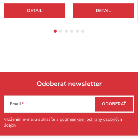
DETAIL
DETAIL
Odoberať newsletter
Zápätie
Email
ODOBERAŤ
Vložením e-mailu súhlasíte s
podmienkami ochrany osobných
údajov