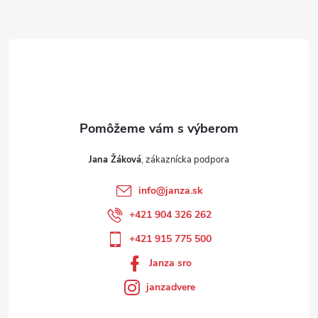
Jana Žáková
info
@
janza.sk
+421 904 326 262
+421 915 775 500
Janza sro
janzadvere