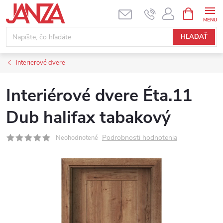
Prejsť na obsah
NÁKUPNÝ
HĽADAŤ
Interierové dvere
Interiérové dvere Éta.11
Dub halifax tabakový
Podrobnosti hodnotenia
Neohodnotené