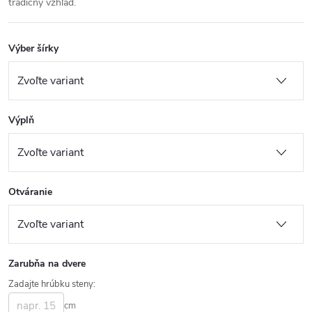
tradičný vzhľad.
Výber šírky
Výplň
Otváranie
Zarubňa na dvere
Zadajte hrúbku steny:
cm