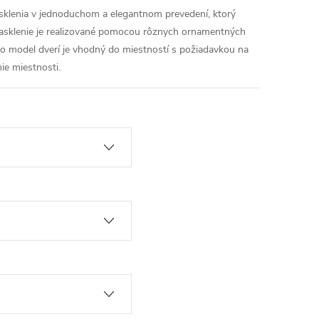
esklenia v jednoduchom a elegantnom prevedení, ktorý
 Zasklenie je realizované pomocou rôznych ornamentných
nto model dverí je vhodný do miestností s požiadavkou na
ie miestnosti.