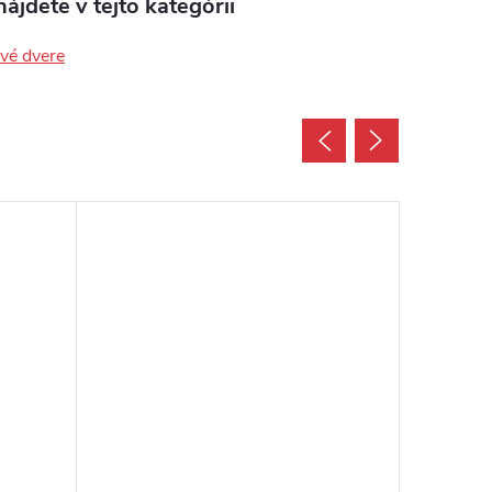
ájdete v tejto kategórii
ové dvere