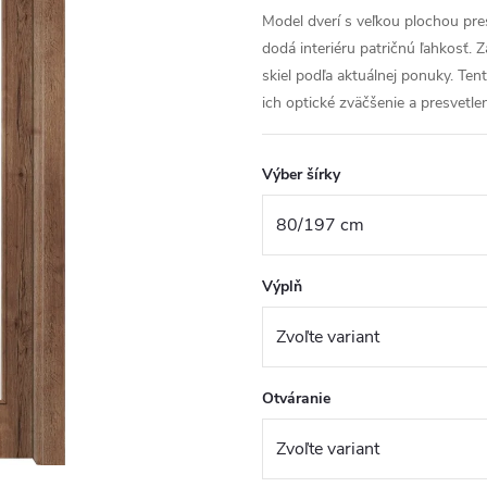
Model dverí s veľkou plochou pr
dodá interiéru patričnú ľahkosť.
skiel podľa aktuálnej ponuky. Te
ich optické zväčšenie a presvetlen
Výber šírky
Výplň
Otváranie