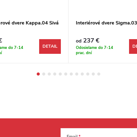
iérové dvere Kappa.04 Sivá
Interiérové dvere Sigma.03
€
237 €
od
DETAIL
D
lame do 7-14
Odosielame do 7-14
ní
prac. dní
Email