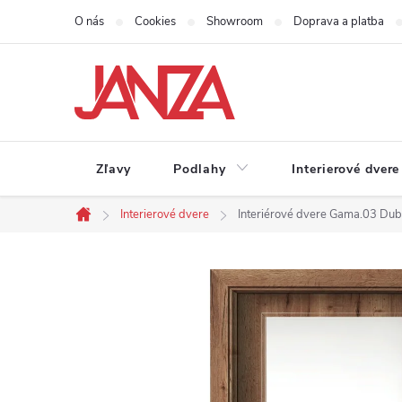
Prejsť na obsah
O nás
Cookies
Showroom
Doprava a platba
Zľavy
Podlahy
Interierové dvere
Interierové dvere
Interiérové dvere Gama.03 Dub
Domov