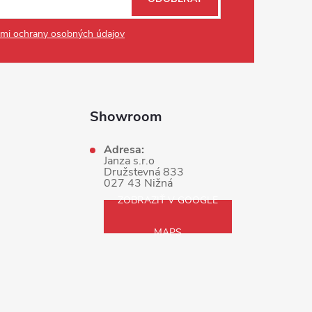
mi ochrany osobných údajov
Showroom
Adresa:
Janza s.r.o
Družstevná 833
027 43 Nižná
ZOBRAZIŤ V GOOGLE
MAPS