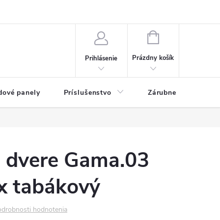
ny osobných údajov
Blog
NÁKUPNÝ KOŠÍK
Prázdny košík
Prihlásenie
dové panely
Príslušenstvo
Zárubne
Stave
é dvere Gama.03
x tabákový
drobnosti hodnotenia