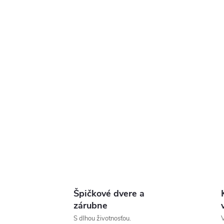
Špičkové dvere a
zárubne
S dlhou životnosťou.
V