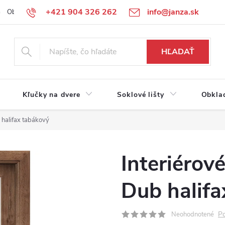
+421 904 326 262
info@janza.sk
Obchodné podmienky
Reklamačné podmienky
Podmienky ochra
HĽADAŤ
Kľučky na dvere
Soklové lišty
Obkla
 halifax tabákový
Interiérov
Dub halifa
Po
Neohodnotené