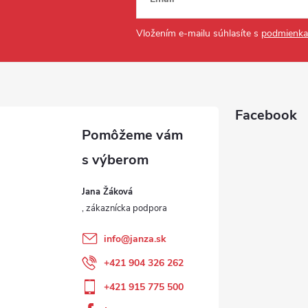
Vložením e-mailu súhlasíte s
podmienka
Facebook
Jana Žáková
info
@
janza.sk
+421 904 326 262
+421 915 775 500