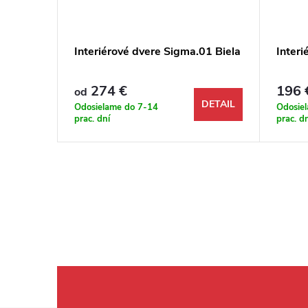
.01 Dub
Interiérové dvere Sigma.01 Biela
Inter
274 €
196 
od
DETAIL
DETAIL
Odosielame do 7-14
Odosie
prac. dní
prac. d