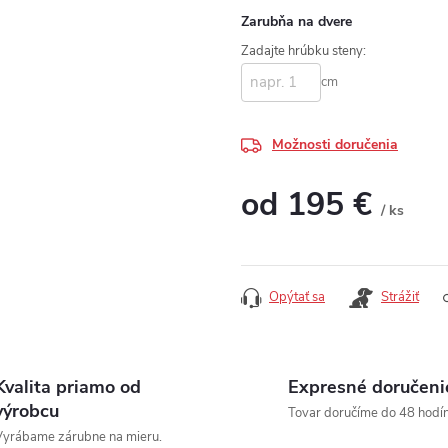
Zarubňa na dvere
Zadajte hrúbku steny:
cm
Možnosti doručenia
od
195 €
/ ks
Jednotková cena:
Opýtať sa
Strážiť
Kvalita priamo od
Expresné doručeni
výrobcu
Tovar doručíme do 48 hodín
yrábame zárubne na mieru.