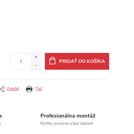
PRIDAŤ DO KOŠÍKA
Zdieľať
Tlač
e
Profesionálna montáž
.
Rýchlo, precízne a bez starostí.