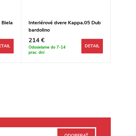
 Biela
Interiérové dvere Kappa.05 Dub
Interié
bardolino
214 €
213
od
ETAIL
DETAIL
Odosielame do 7-14
Odosiela
prac. dní
prac. dní
ODOBERAŤ