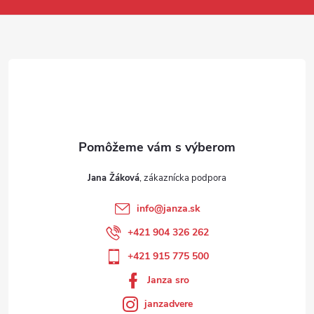
Jana Žáková
info
@
janza.sk
+421 904 326 262
+421 915 775 500
Janza sro
janzadvere