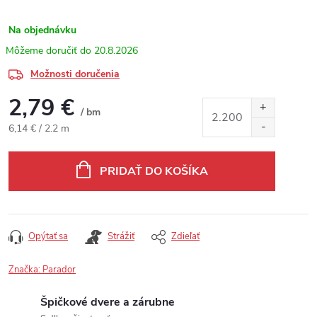
Na objednávku
20.8.2026
Možnosti doručenia
2,79 €
/ bm
Jednotková cena:
6,14 € / 2.2 m
PRIDAŤ DO KOŠÍKA
Opýtať sa
Strážiť
Zdieľať
Značka:
Parador
Špičkové dvere a zárubne