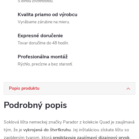
S dlhou životnosťou.
Kvalita priamo od výrobcu
Vyrábame zárubne na mieru.
Expresné doručenie
Tovar doručíme do 48 hodín.
Profesionálna montáž
Rýchlo, precízne a bez starostí.
Popis produktu
Podrobný popis
Soklová lišta nemeckej značky Parador z kolekcie Quad je zaujímavá
tým, že je
vykrojená do štvrťkruhu
. Jej inštaláciou získate lištu so
zaobleným tvarom, ktorá
predstavuje zaujímavý dizajnový prvok
.