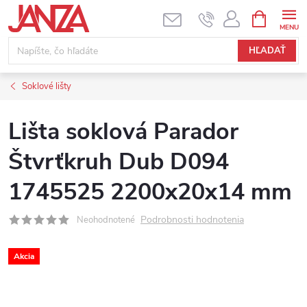
Prejsť na obsah
NÁKUPNÝ
HĽADAŤ
Soklové lišty
Lišta soklová Parador
Štvrťkruh Dub D094
1745525 2200x20x14 mm
Podrobnosti hodnotenia
Neohodnotené
Akcia