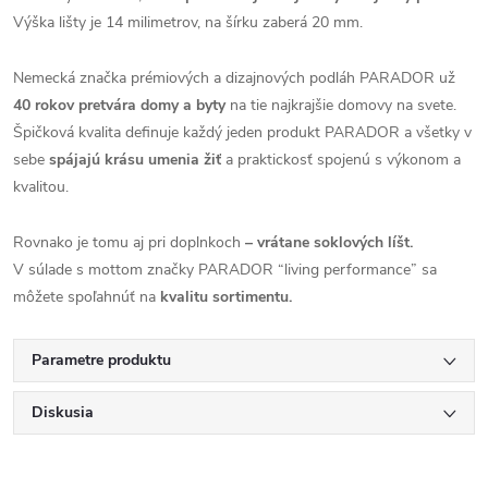
Výška lišty je 14 milimetrov, na šírku zaberá 20 mm.
Nemecká značka prémiových a dizajnových podláh PARADOR už
40 rokov pretvára domy a byty
na tie najkrajšie domovy na svete.
Špičková kvalita definuje každý jeden produkt PARADOR a všetky v
sebe
spájajú krásu umenia žiť
a praktickosť spojenú s výkonom a
kvalitou.
Rovnako je tomu aj pri doplnkoch
– vrátane soklových líšt.
V súlade s mottom značky PARADOR “living performance” sa
môžete spoľahnúť na
kvalitu sortimentu.
Parametre produktu
Diskusia