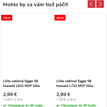
Akcia
Akcia
Lišta soklová Egger 58
Lišta soklová Egger 58
hranatá L631 MDF fólia
hranatá L713 MDF fólia
58x14x2400 mm
58x14x2400 mm
2,99 €
2,99 €
Jednotková cena:
Jednotková cena:
7,18 € / 2.4 m
7,18 € / 2.4 m
Odosielame do 48 hodín -
Odosielame do 48 hodín -