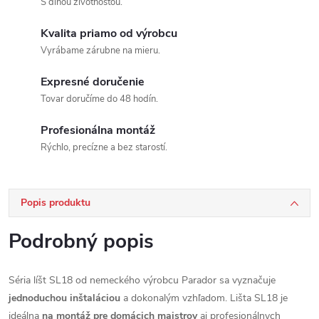
S dlhou životnosťou.
Kvalita priamo od výrobcu
Vyrábame zárubne na mieru.
Expresné doručenie
Tovar doručíme do 48 hodín.
Profesionálna montáž
Rýchlo, precízne a bez starostí.
Popis produktu
Podrobný popis
Séria líšt SL18 od nemeckého výrobcu Parador sa vyznačuje
jednoduchou inštaláciou
a dokonalým vzhľadom. Lišta SL18 je
ideálna
na montáž pre domácich majstrov
aj profesionálnych