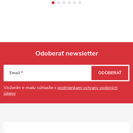
Odoberať newsletter
Zápätie
Email
ODOBERAŤ
Vložením e-mailu súhlasíte s
podmienkami ochrany osobných
údajov