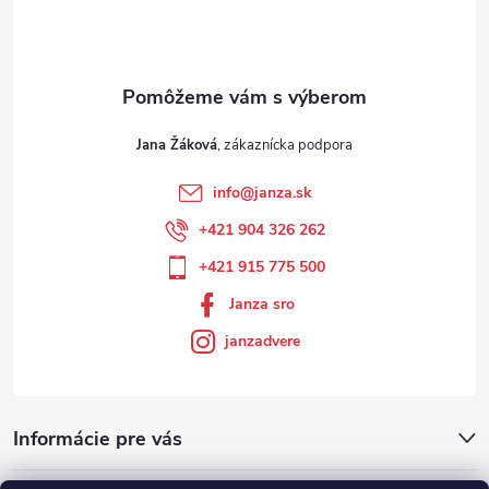
Jana Žáková
info
@
janza.sk
+421 904 326 262
+421 915 775 500
Janza sro
janzadvere
Informácie pre vás