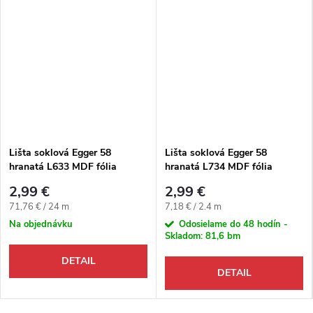
Lišta soklová Egger 58
Lišta soklová Egger 58
hranatá L633 MDF fólia
hranatá L734 MDF fólia
58x14x2400 mm
58x14x2400 mm
2,99 €
2,99 €
Jednotková cena:
Jednotková cena:
71,76 € / 24 m
7,18 € / 2.4 m
Na objednávku
Odosielame do 48 hodín -
Skladom:
81,6 bm
DETAIL
DETAIL