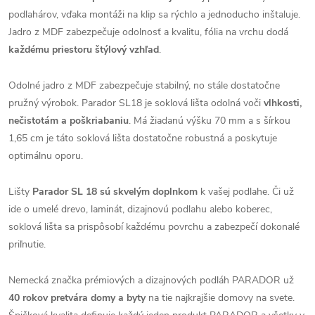
podlahárov, vďaka montáži na klip sa rýchlo a jednoducho inštaluje.
Jadro z MDF zabezpečuje odolnosť a kvalitu, fólia na vrchu dodá
každému priestoru štýlový vzhľad
.
Odolné jadro z MDF zabezpečuje stabilný, no stále dostatočne
pružný výrobok. Parador SL18 je soklová lišta odolná voči
vlhkosti,
nečistotám a poškriabaniu
. Má žiadanú výšku 70 mm a s šírkou
1,65 cm je táto soklová lišta dostatočne robustná a poskytuje
optimálnu oporu.
Lišty
Parador SL
18 sú skvelým doplnkom
k vašej podlahe. Či už
ide o umelé drevo, laminát, dizajnovú podlahu alebo koberec,
soklová lišta sa prispôsobí každému povrchu a zabezpečí dokonalé
priľnutie.
Nemecká značka prémiových a dizajnových podláh PARADOR už
40 rokov pretvára domy a byty
na tie najkrajšie domovy na svete.