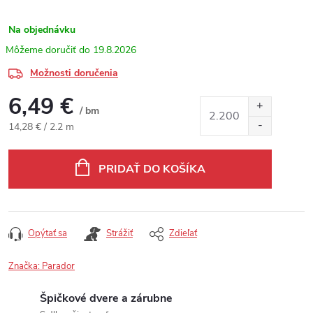
Na objednávku
19.8.2026
Možnosti doručenia
6,49 €
/ bm
Jednotková cena:
14,28 € / 2.2 m
PRIDAŤ DO KOŠÍKA
Opýtať sa
Strážiť
Zdieľať
Značka:
Parador
Špičkové dvere a zárubne