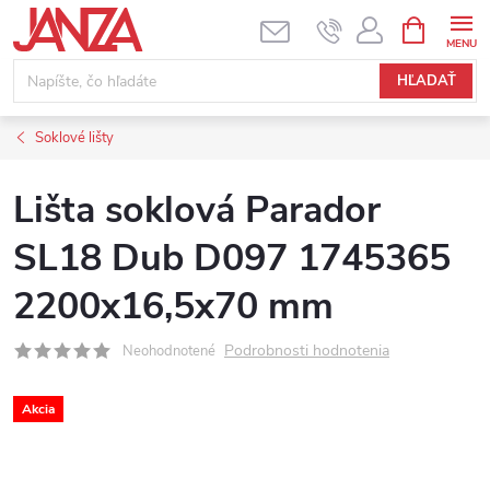
Prejsť na obsah
NÁKUPNÝ
HĽADAŤ
Soklové lišty
Lišta soklová Parador
SL18 Dub D097 1745365
2200x16,5x70 mm
Podrobnosti hodnotenia
Neohodnotené
Akcia