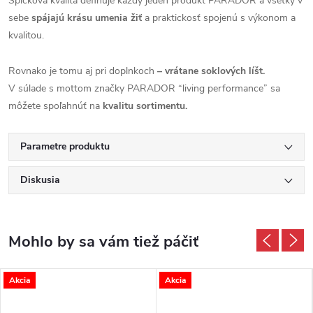
Špičková kvalita definuje každý jeden produkt PARADOR a všetky v
sebe
spájajú krásu umenia žiť
a praktickosť spojenú s výkonom a
kvalitou.
Rovnako je tomu aj pri doplnkoch
– vrátane soklových líšt.
V súlade s mottom značky PARADOR “living performance” sa
môžete spoľahnúť na
kvalitu sortimentu.
Parametre produktu
Diskusia
Akcia
Akcia