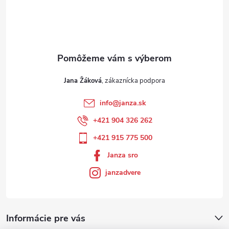
Jana Žáková
info
@
janza.sk
+421 904 326 262
+421 915 775 500
Janza sro
janzadvere
Informácie pre vás