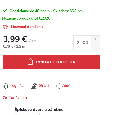
Odosielame do 48 hodín - Skladom:
85,8 bm
14.8.2026
Možnosti doručenia
3,99 €
/ bm
Jednotková cena:
8,78 € / 2.2 m
PRIDAŤ DO KOŠÍKA
Opýtať sa
Strážiť
Zdieľať
Značka:
Parador
Špičkové dvere a zárubne