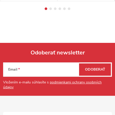
Odoberať newsletter
Zápätie
Email
ODOBERAŤ
Vložením e-mailu súhlasíte s
podmienkami ochrany osobných
údajov