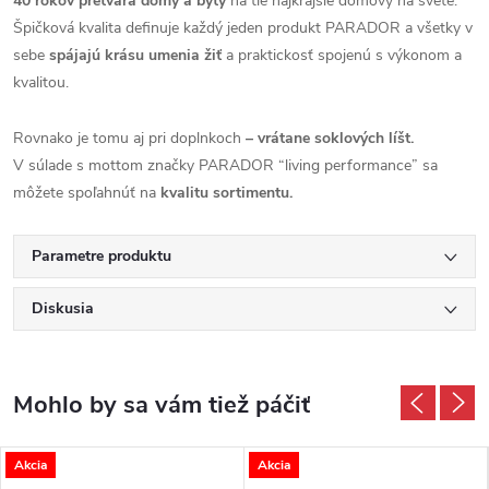
40 rokov pretvára domy a byty
na tie najkrajšie domovy na svete.
Špičková kvalita definuje každý jeden produkt PARADOR a všetky v
sebe
spájajú krásu umenia žiť
a praktickosť spojenú s výkonom a
kvalitou.
Rovnako je tomu aj pri doplnkoch
– vrátane soklových líšt.
V súlade s mottom značky PARADOR “living performance” sa
môžete spoľahnúť na
kvalitu sortimentu.
Parametre produktu
Diskusia
Akcia
Akcia