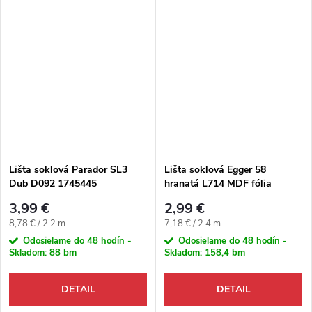
Lišta soklová Parador SL3
Lišta soklová Egger 58
Dub D092 1745445
hranatá L714 MDF fólia
2200x16x40 mm
58x14x2400 mm
3,99 €
2,99 €
Jednotková cena:
Jednotková cena:
8,78 € / 2.2 m
7,18 € / 2.4 m
Odosielame do 48 hodín -
Odosielame do 48 hodín -
Skladom:
88 bm
Skladom:
158,4 bm
DETAIL
DETAIL