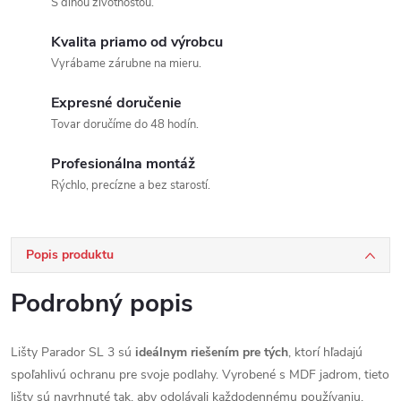
S dlhou životnosťou.
Kvalita priamo od výrobcu
Vyrábame zárubne na mieru.
Expresné doručenie
Tovar doručíme do 48 hodín.
Profesionálna montáž
Rýchlo, precízne a bez starostí.
Popis produktu
Podrobný popis
Lišty Parador SL 3 sú
ideálnym riešením pre tých
, ktorí hľadajú
spoľahlivú ochranu pre svoje podlahy. Vyrobené s MDF jadrom, tieto
lišty sú navrhnuté tak, aby odolávali každodennému používaniu.