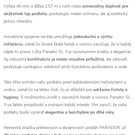
Výška 40 mm a dĺžka 2,57 m z nich robia
univerzálny doplnok pre
akýkoľvek typ podlahy
, poskytujúc nielen ochranu, ale aj estetický
prínos interiéru.
Inovatívne spojenie na klip umožňuje
jednoduchú a rýchlu
inštaláciu
, zatiaľ čo široká škála farieb a vzorov zaručuje, že si každý
nájde to pravé. Lišta Parador SL 3 je synonymom kvality a elegancie.
Jej robustná
konštrukcia je nielen vizuálne príťažlivá
, ale zároveň
poskytuje vynikajúcu odolnosť proti fyzickému poškodeniu a vode.
Táto lišta ochráni vašu podlahu pred každodennými nečistotami a
vodou, zatiaľ čo sa ľahko čistí, čo je dôležité pre
udržanie čistoty a
hygieny
. S možnosťou zvoliť z viacerých farieb a vzorov, Parador SL
3 sa ľahko prispôsobí a zvýrazní každý interiér, čím zaručí, že vaše
podlahy budú vyzerať
elegantne a bezchybne po dlhé roky.
Nemecká značka prémiových a dizajnových podláh PARADOR už