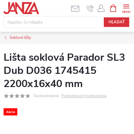
Prejsť na obsah
NÁKUPNÝ
HĽADAŤ
Soklové lišty
Lišta soklová Parador SL3
Dub D036 1745415
2200x16x40 mm
Podrobnosti hodnotenia
Neohodnotené
Akcia