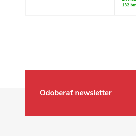
132 b
Zápätie
Odoberať newsletter