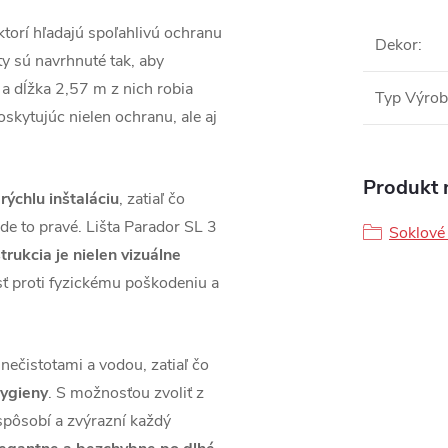
 ktorí hľadajú spoľahlivú ochranu
Dekor
:
ty sú navrhnuté tak, aby
 dĺžka 2,57 m z nich robia
Typ Výro
poskytujúc nielen ochranu, ale aj
Produkt n
rýchlu inštaláciu
, zatiaľ čo
jde to pravé. Lišta Parador SL 3
Soklové 
trukcia je nielen vizuálne
sť proti fyzickému poškodeniu a
nečistotami a vodou, zatiaľ čo
hygieny
. S možnosťou zvoliť z
ispôsobí a zvýrazní každý