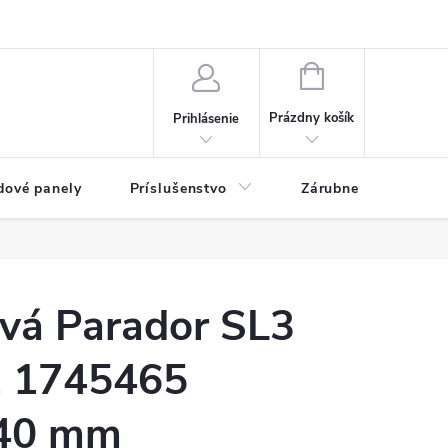
ny osobných údajov
Blog
NÁKUPNÝ KOŠÍK
Prázdny košík
Prihlásenie
dové panely
Príslušenstvo
Zárubne
Stave
ová Parador SL3
1 1745465
40 mm