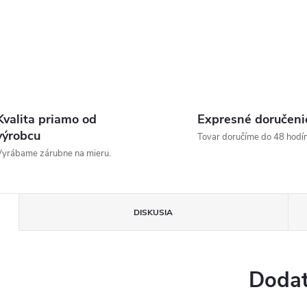
Kvalita priamo od
Expresné doručeni
výrobcu
Tovar doručíme do 48 hodín
yrábame zárubne na mieru.
DISKUSIA
Dodat