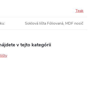
Teak
bku
:
Soklová lišta Fóliovaná, MDF nosič
ájdete v tejto kategórii
lišty