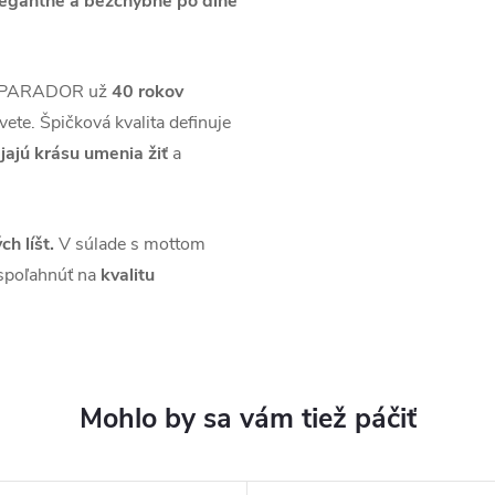
legantne a bezchybne po dlhé
áh PARADOR už
40 rokov
vete. Špičková kvalita definuje
jajú krásu umenia žiť
a
ch líšt.
V súlade s mottom
spoľahnúť na
kvalitu