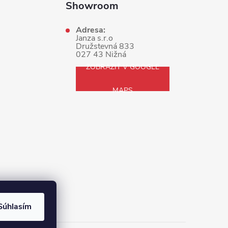
Showroom
Adresa:
Janza s.r.o
Družstevná 833
027 43 Nižná
ZOBRAZIŤ V GOOGLE
MAPS
Súhlasím