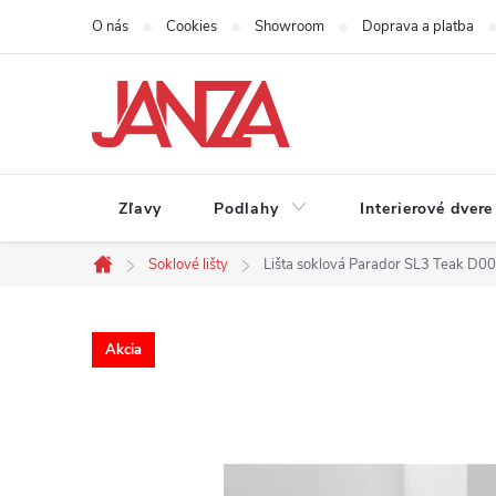
Prejsť na obsah
O nás
Cookies
Showroom
Doprava a platba
Zľavy
Podlahy
Interierové dvere
Soklové lišty
Lišta soklová Parador SL3 Teak 
Domov
Akcia