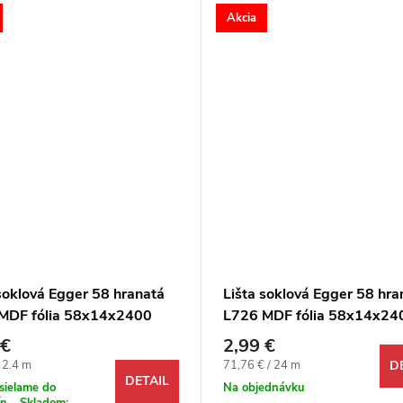
Akcia
soklová Egger 58 hranatá
Lišta soklová Egger 58 hra
MDF fólia 58x14x2400
L726 MDF fólia 58x14x24
mm
 €
2,99 €
ová cena:
Jednotková cena:
/ 2.4 m
71,76 € / 24 m
D
DETAIL
sielame do
Na objednávku
n - Skladom: