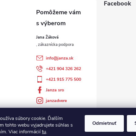
Facebook
Jana Žáková
info
@
janza.sk
+421 904 326 262
+421 915 775 500
Janza sro
janzadvere
oužíva súbory cookie. Ďalším
Odmietnuť
m tohto webu vyjadrujete súhlas s
ním. Viac informácií
tu
.