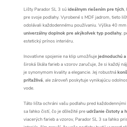
Lišty Parador SL 3 sú
ideálnym riešením pre tých
,
pre svoje podlahy. Vyrobené s MDF jadrom, tieto liš
odolávali každodennému používaniu. Výška 40 mm a
univerzálny doplnok pre akýkoľvek typ podlahy
, 
estetický prínos interiéru.
Inovatívne spojenie na klip umožňuje
jednoduchú a 
široká škála farieb a vzorov zaručuje, že si každý ná
je synonymom kvality a elegancie. Jej robustná
konš
príťažlivá
, ale zároveň poskytuje vynikajúcu odolno
vode.
Táto lišta ochráni vašu podlahu pred každodennými 
sa ľahko čistí, čo je dôležité pre
udržanie čistoty a 
viacerých farieb a vzorov, Parador SL 3 sa ľahko pr