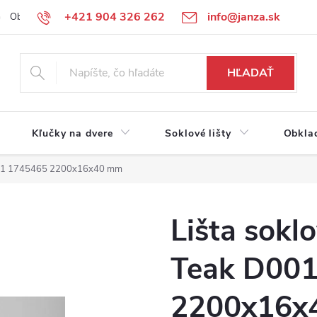
+421 904 326 262
info@janza.sk
Obchodné podmienky
Reklamačné podmienky
Podmienky ochra
HĽADAŤ
Kľučky na dvere
Soklové lišty
Obkla
D001 1745465 2200x16x40 mm
Lišta sokl
Teak D00
2200x16x