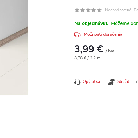
Po
Neohodnotené
Na objednávku
Možnosti doručenia
3,99 €
/ bm
Jednotková cena:
8,78 € / 2.2 m
Opýtať sa
Strážiť