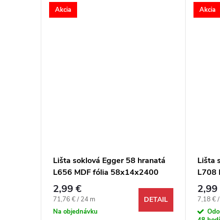
Akcia
Akcia
ranatá
Lišta soklová Egger 58 hranatá
Lišta 
2400
L656 MDF fólia 58x14x2400
L708 
mm
mm
2,99 €
2,99
Jednotková cena:
Jednotk
71,76 € / 24 m
7,18 € 
DETAIL
DETAIL
Na objednávku
Odo
48 hodí