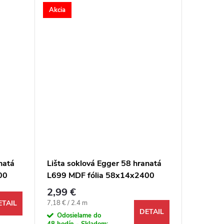
Akcia
Akcia
natá
Lišta soklová Egger 58 hranatá
Lišta s
00
L699 MDF fólia 58x14x2400
L511 M
mm
mm
2,99 €
2,99 €
Jednotková cena:
Jednotkov
7,18 € / 2.4 m
71,76 € /
ETAIL
DETAIL
Odosielame do
Na objed
48 hodín - Skladom: