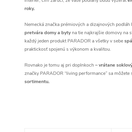
interiér, čím zaručí, že vaše podlahy budú vyzerať
e
roky.
Nemecká značka prémiových a dizajnových podl
pretvára domy a byty
na tie najkrajšie domovy na s
každý jeden produkt PARADOR a všetky v sebe
spá
praktickosť spojenú s výkonom a kvalitou.
Rovnako je tomu aj pri doplnkoch
– vrátane soklový
značky PARADOR “living performance” sa môžete 
sortimentu.