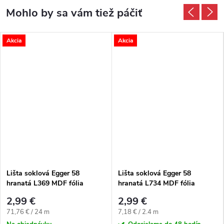
Akcia
Akcia
Lišta soklová Egger 58
Lišta soklová Egger 58
hranatá L369 MDF fólia
hranatá L734 MDF fólia
58x14x2400 mm
58x14x2400 mm
2,99 €
2,99 €
Jednotková cena:
Jednotková cena:
71,76 € / 24 m
7,18 € / 2.4 m