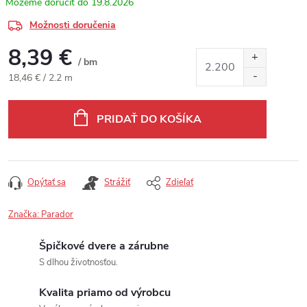
19.8.2026
Možnosti doručenia
8,39 €
/ bm
Jednotková cena:
18,46 € / 2.2 m
PRIDAŤ DO KOŠÍKA
Opýtať sa
Strážiť
Zdieľať
Značka:
Parador
Špičkové dvere a zárubne
S dlhou životnosťou.
Kvalita priamo od výrobcu