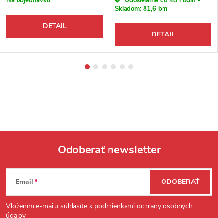
Na objednávku
Odosielame do 48 hodín -
Skladom:
81,6 bm
DETAIL
DETAIL
Odoberať newsletter
Zápätie
Email
ODOBERAŤ
Vložením e-mailu súhlasíte s
podmienkami ochrany osobných
údajov