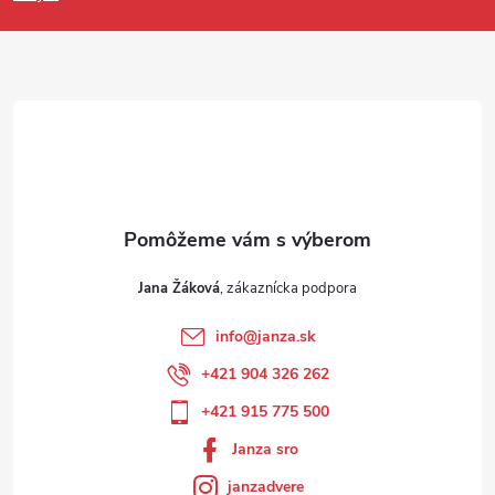
Jana Žáková
info
@
janza.sk
+421 904 326 262
+421 915 775 500
Janza sro
janzadvere