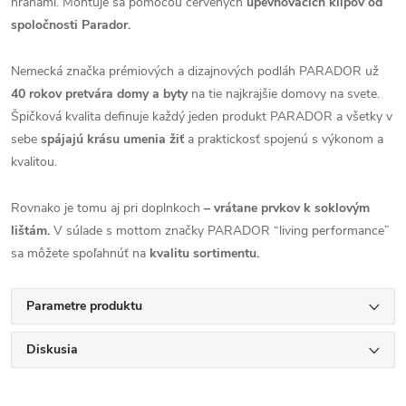
hranami. Montuje sa pomocou červených
upevňovacích klipov od
spoločnosti Parador.
Nemecká značka prémiových a dizajnových podláh PARADOR už
40 rokov pretvára domy a byty
na tie najkrajšie domovy na svete.
Špičková kvalita definuje každý jeden produkt PARADOR a všetky v
sebe
spájajú krásu umenia žiť
a praktickosť spojenú s výkonom a
kvalitou.
Rovnako je tomu aj pri doplnkoch
– vrátane prvkov k soklovým
lištám.
V súlade s mottom značky PARADOR “living performance”
sa môžete spoľahnúť na
kvalitu sortimentu.
Parametre produktu
Diskusia