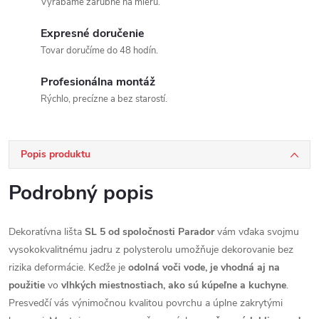
Vyrábame zárubne na mieru.
Expresné doručenie
Tovar doručíme do 48 hodín.
Profesionálna montáž
Rýchlo, precízne a bez starostí.
Popis produktu
Podrobný popis
Dekoratívna lišta
SL 5 od spoločnosti Parador
vám vďaka svojmu
vysokokvalitnému jadru z polysterolu umožňuje dekorovanie bez
rizika deformácie. Keďže je
odolná voči vode, je vhodná aj na
použitie
vo
vlhkých miestnostiach, ako sú kúpeľne a kuchyne
.
Presvedčí vás výnimočnou kvalitou povrchu a úplne zakrytými