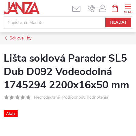
Prejsť na obsah
NÁKUPNÝ
HĽADAŤ
Soklové lišty
Lišta soklová Parador SL5
Dub D092 Vodeodolná
1745294 2200x16x50 mm
Podrobnosti hodnotenia
Neohodnotené
Akcia