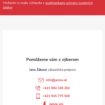
Vložením e-mailu súhlasíte s
podmienkami ochrany osobných
údajov
Jana Žáková
info
@
janza.sk
+421 904 326 262
+421 915 775 500
Janza sro