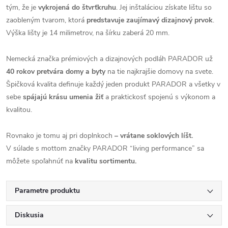
tým, že je
vykrojená do štvrťkruhu
. Jej inštaláciou získate lištu so
zaobleným tvarom, ktorá
predstavuje zaujímavý dizajnový prvok
.
Výška lišty je 14 milimetrov, na šírku zaberá 20 mm.
Nemecká značka prémiových a dizajnových podláh PARADOR už
40 rokov pretvára domy a byty
na tie najkrajšie domovy na svete.
Špičková kvalita definuje každý jeden produkt PARADOR a všetky v
sebe
spájajú krásu umenia žiť
a praktickosť spojenú s výkonom a
kvalitou.
Rovnako je tomu aj pri doplnkoch
– vrátane soklových líšt.
V súlade s mottom značky PARADOR “living performance” sa
môžete spoľahnúť na
kvalitu sortimentu.
Parametre produktu
Diskusia