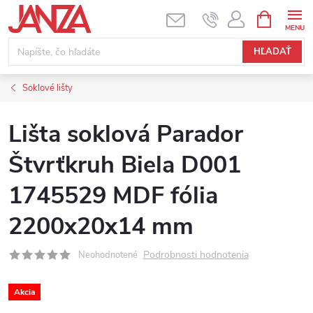
Prejsť na obsah
NÁKUPNÝ
HĽADAŤ
Soklové lišty
Lišta soklová Parador
Štvrťkruh Biela D001
1745529 MDF fólia
2200x20x14 mm
Podrobnosti hodnotenia
Neohodnotené
Akcia