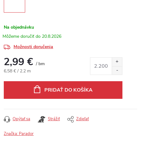
Na objednávku
20.8.2026
Možnosti doručenia
2,99 €
/ bm
Jednotková cena:
6,58 € / 2.2 m
PRIDAŤ DO KOŠÍKA
Opýtať sa
Strážiť
Zdieľať
Značka:
Parador