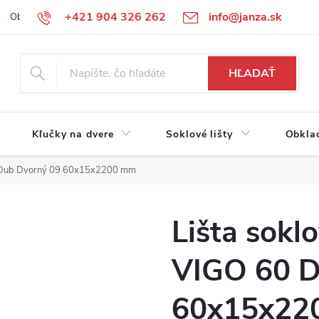
+421 904 326 262
info@janza.sk
Obchodné podmienky
Reklamačné podmienky
Podmienky ochra
HĽADAŤ
Kľučky na dvere
Soklové lišty
Obkla
60 Dub Dvorný 09 60x15x2200 mm
Lišta sokl
VIGO 60 D
60x15x22