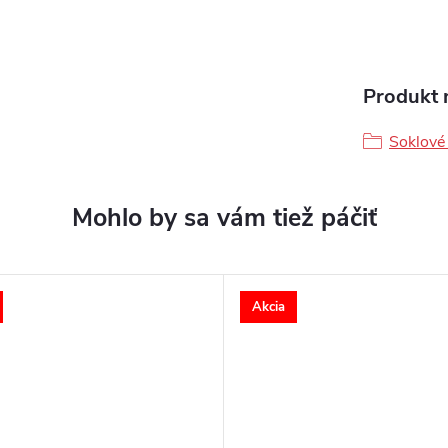
Produkt n
Soklové 
Akcia