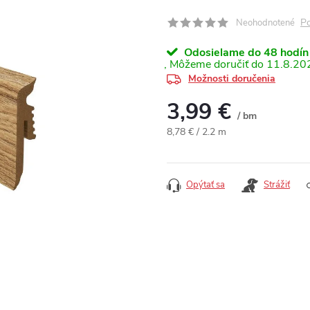
Po
Neohodnotené
Odosielame do 48 hodín
11.8.20
Možnosti doručenia
3,99 €
/ bm
Jednotková cena:
8,78 € / 2.2 m
Opýtať sa
Strážiť