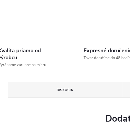
Kvalita priamo od
Expresné doručeni
výrobcu
Tovar doručíme do 48 hodín
yrábame zárubne na mieru.
DISKUSIA
Dodat