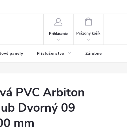
ny osobných údajov
Blog
NÁKUPNÝ KOŠÍK
Prázdny košík
Prihlásenie
dové panely
Príslušenstvo
Zárubne
Stave
ová PVC Arbiton
ub Dvorný 09
00 mm