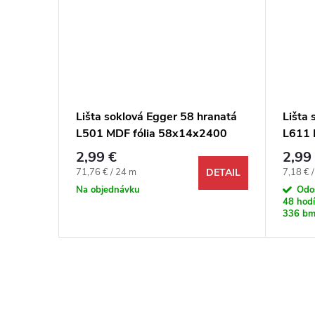
ranatá
Lišta soklová Egger 58 hranatá
Lišta 
2400
L501 MDF fólia 58x14x2400
L611 
mm
mm
2,99 €
2,99
Jednotková cena:
Jednotk
71,76 € / 24 m
7,18 € 
DETAIL
DETAIL
Na objednávku
Odo
48 hodí
336 b