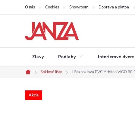
Prejsť na obsah
O nás
Cookies
Showroom
Doprava a platba
Zľavy
Podlahy
Interierové dvere
Soklové lišty
Lišta soklová PVC Arbiton VIGO 
Domov
Akcia