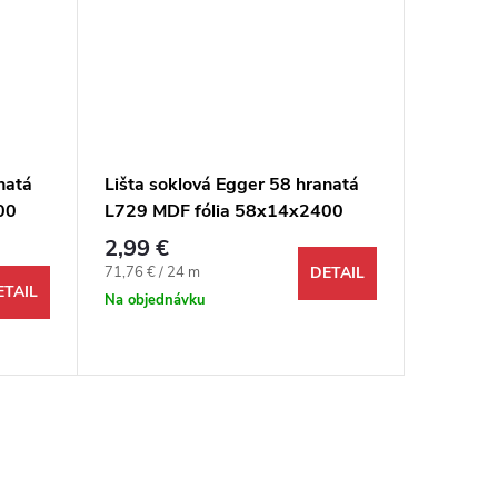
natá
Lišta soklová Egger 58 hranatá
Lišta s
00
L729 MDF fólia 58x14x2400
L633 M
mm
mm
2,99 €
2,99 €
Jednotková cena:
Jednotkov
71,76 € / 24 m
71,76 € /
DETAIL
ETAIL
Na objednávku
Na objed