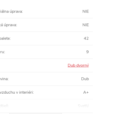
iálna úprava
:
NIE
ká úprava
:
NIE
palete
:
42
oru
:
9
Dub dvorný
vina
:
Dub
vzduchu v interiéri
:
A+
dtieň
:
Svetlý