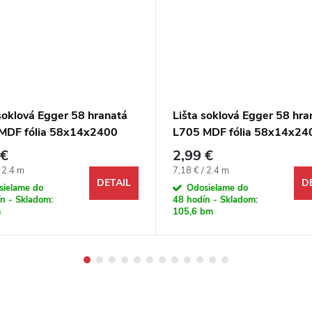
soklová Egger 58 hranatá
Lišta soklová Egger 58 hra
MDF fólia 58x14x2400
L705 MDF fólia 58x14x24
mm
 €
2,99 €
ová cena:
Jednotková cena:
/ 2.4 m
7,18 € / 2.4 m
DETAIL
D
sielame do
Odosielame do
n - Skladom:
48 hodín - Skladom:
m
105,6 bm