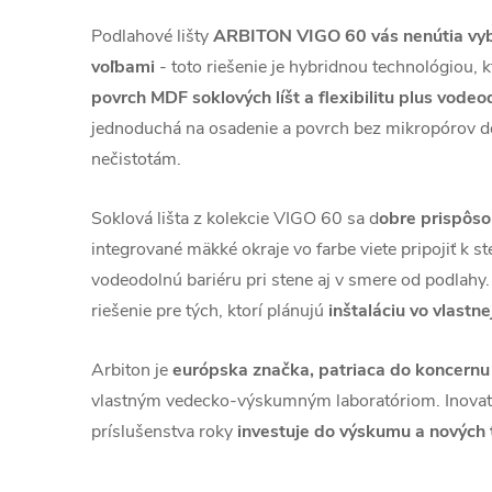
Podlahové lišty
ARBITON VIGO 60 vás nenútia vyb
voľbami
- toto riešenie je hybridnou technológiou, 
povrch MDF soklových líšt a flexibilitu plus vodeo
jednoduchá na osadenie a povrch bez mikropórov d
nečistotám.
Soklová lišta z kolekcie VIGO 60 sa d
obre prispôso
integrované mäkké okraje vo farbe viete pripojiť k st
vodeodolnú bariéru pri stene aj v smere od podlahy
riešenie pre tých, ktorí plánujú
inštaláciu vo vlastnej
Arbiton je
európska značka, patriaca do koncernu
vlastným vedecko-výskumným laboratóriom. Inovat
príslušenstva roky
investuje do výskumu a nových 