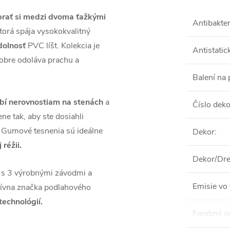
rať si medzi dvoma ťažkými
Antibakter
ktorá spája vysokokvalitný
dolnosť
PVC líšt. Kolekcia je
Antistatic
obre odoláva prachu a
Balení na 
bí nerovnostiam na stenách
a
Číslo dek
ene tak, aby ste dosiahli
. Gumové tesnenia sú ideálne
Dekor
:
 réžii.
Dekor/Dre
s 3 výrobnými závodmi a
Emisie vo 
ívna značka podlahového
technológií.
Farebný o