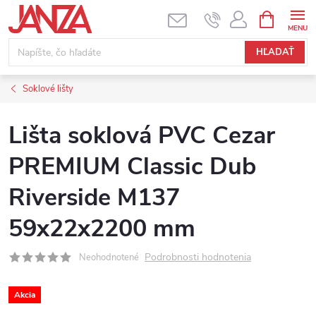
Prejsť na obsah
NÁKUPNÝ
HĽADAŤ
Soklové lišty
Lišta soklová PVC Cezar
PREMIUM Classic Dub
Riverside M137
59x22x2200 mm
Podrobnosti hodnotenia
Neohodnotené
Akcia