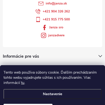
info
@
janza.sk
+421 904 326 262
+421 915 775 500
Janza sro
janzadvere
Informácie pre vás
Facebook
Tento web používa súbory cookie. Ďalším prechádzaním
tohto webu vyjadrujete súhlas s ich používaním. Viac
informácií
tu
.
Showroom
Nastavenie