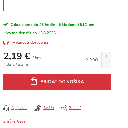
Odosielame do 48 hodín - Skladom:
354,2 bm
13.8.2026
Možnosti doručenia
2,19 €
/ bm
Jednotková cena:
4,82 € / 2.2 m
PRIDAŤ DO KOŠÍKA
Opýtať sa
Strážiť
Zdieľať
Značka:
Cezar