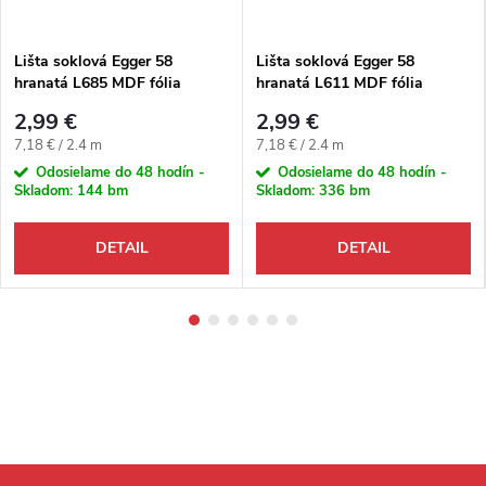
Lišta soklová Egger 58
Lišta soklová Egger 58
hranatá L685 MDF fólia
hranatá L611 MDF fólia
58x14x2400 mm
58x14x2400 mm
2,99 €
2,99 €
Jednotková cena:
Jednotková cena:
7,18 € / 2.4 m
7,18 € / 2.4 m
Odosielame do 48 hodín -
Odosielame do 48 hodín -
Skladom:
144 bm
Skladom:
336 bm
DETAIL
DETAIL