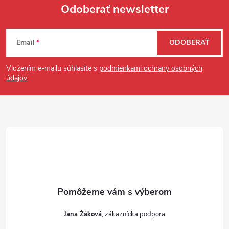
Odoberať newsletter
Zápätie
Email
ODOBERAŤ
Vložením e-mailu súhlasíte s
podmienkami ochrany osobných
údajov
Jana Žáková