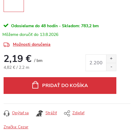
Odosielame do 48 hodín - Skladom:
783,2 bm
13.8.2026
Možnosti doručenia
2,19 €
/ bm
Jednotková cena:
4,82 € / 2.2 m
PRIDAŤ DO KOŠÍKA
Opýtať sa
Strážiť
Zdieľať
Značka:
Cezar