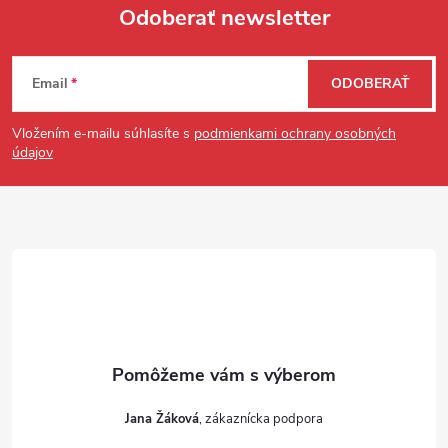
Odoberať newsletter
Zápätie
Email
ODOBERAŤ
Vložením e-mailu súhlasíte s
podmienkami ochrany osobných
údajov
Jana Žáková