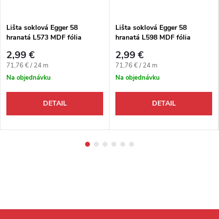
Lišta soklová Egger 58
Lišta soklová Egger 58
hranatá L573 MDF fólia
hranatá L598 MDF fólia
58x14x2400 mm
58x14x2400 mm
2,99 €
2,99 €
Jednotková cena:
Jednotková cena:
71,76 € / 24 m
71,76 € / 24 m
Na objednávku
Na objednávku
DETAIL
DETAIL