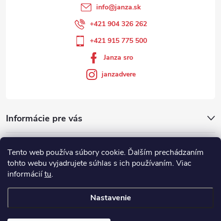
info
@
janza.sk
+421 904 326 262
+421 915 775 500
Janza sro
janzadvere
Informácie pre vás
Facebook
Tento web používa súbory cookie. Ďalším prechádzaním
tohto webu vyjadrujete súhlas s ich používaním. Viac
informácií
tu
.
Showroom
Nastavenie