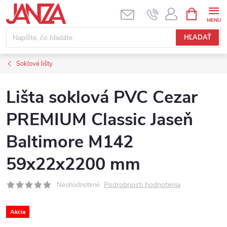
Prejsť na obsah
NÁKUPNÝ
HĽADAŤ
Soklové lišty
Lišta soklová PVC Cezar
PREMIUM Classic Jaseň
Baltimore M142
59x22x2200 mm
Podrobnosti hodnotenia
Neohodnotené
Akcia