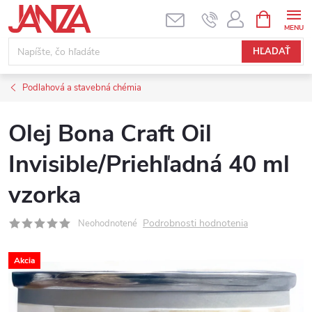
Prejsť na obsah
NÁKUPNÝ
HĽADAŤ
Podlahová a stavebná chémia
Olej Bona Craft Oil
Invisible/Priehľadná 40 ml
vzorka
Podrobnosti hodnotenia
Neohodnotené
Akcia