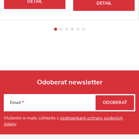
DETAIL
DETAIL
Odoberať newsletter
Zápätie
Email
ODOBERAŤ
Vložením e-mailu súhlasíte s
podmienkami ochrany osobných
údajov