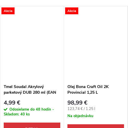
Akcia
Akcia
Tmel Soudal Akrylový
Olej Bona Craft Oil 2K
parketový DUB 280 ml (EAN
Provincial 1,25 L
5411183030053)
4,99 €
98,99 €
Jednotková cena:
123,74 € / 1.25 l
Odosielame do 48 hodín -
Skladom:
40 ks
Na objednávku