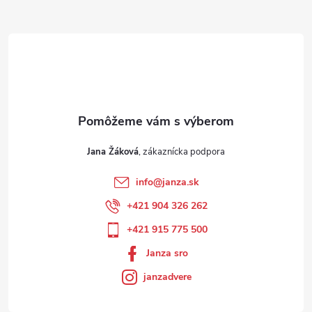
Jana Žáková
info
@
janza.sk
+421 904 326 262
+421 915 775 500
Janza sro
janzadvere