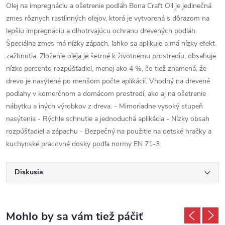
Olej na impregnáciu a ošetrenie podláh Bona Craft Oil je jedinečná
zmes rôznych rastlinných olejov, ktorá je vytvorená s dôrazom na
lepšiu impregnáciu a dlhotrvajúcu ochranu drevených podláh.
Špeciálna zmes má nízky zápach, ľahko sa aplikuje a má nízky efekt
zažltnutia. Zloženie oleja je šetrné k životnému prostrediu, obsahuje
nízke percento rozpúšťadiel, menej ako 4 %, čo tiež znamená, že
drevo je nasýtené po menšom počte aplikácií. Vhodný na drevené
podlahy v komerčnom a domácom prostredí, ako aj na ošetrenie
nábytku a iných výrobkov z dreva. - Mimoriadne vysoký stupeň
nasýtenia - Rýchle schnutie a jednoduchá aplikácia - Nízky obsah
rozpúšťadiel a zápachu - Bezpečný na použitie na detské hračky a
kuchynské pracovné dosky podľa normy EN 71-3
Diskusia