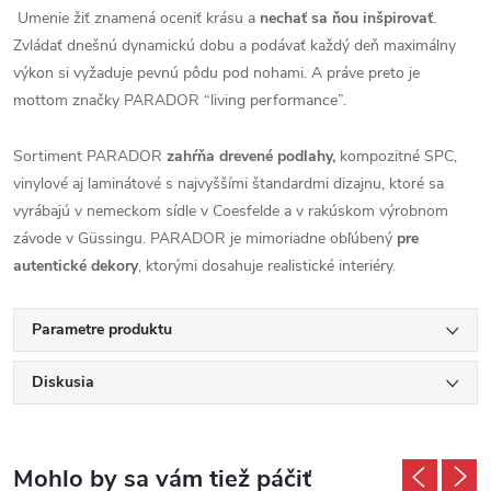
Umenie žiť znamená oceniť krásu a
nechať sa ňou inšpirovať
.
Zvládať dnešnú dynamickú dobu a podávať každý deň maximálny
výkon si vyžaduje pevnú pôdu pod nohami. A práve preto je
mottom značky PARADOR “living performance”.
Sortiment PARADOR
zahŕňa drevené podlahy,
kompozitné SPC,
vinylové aj laminátové s najvyššími štandardmi dizajnu, ktoré sa
vyrábajú v nemeckom sídle v Coesfelde a v rakúskom výrobnom
závode v Güssingu. PARADOR je mimoriadne obľúbený
pre
autentické dekory
, ktorými dosahuje realistické interiéry.
Parametre produktu
Diskusia