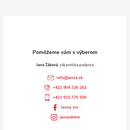
Jana Žáková
info
@
janza.sk
+421 904 326 262
+421 915 775 500
Janza sro
janzadvere