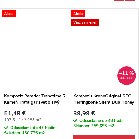
Akcia
Akcia
Viac za menej
–11 %
44,99 €
Kompozit Parador Trendtime 5
Kompozit KronoOriginal SPC
Kameň Trafalgar svetlo sivý
Herringbone Silent Dub Honey
4V
Montanara K802 M4V
51,49 €
39,99 €
Jednotková cena:
107,51 € / 2.088 m2
Odosielame do 48 hodín -
Skladom:
259,693 m2
Odosielame do 48 hodín -
Skladom:
160,776 m2