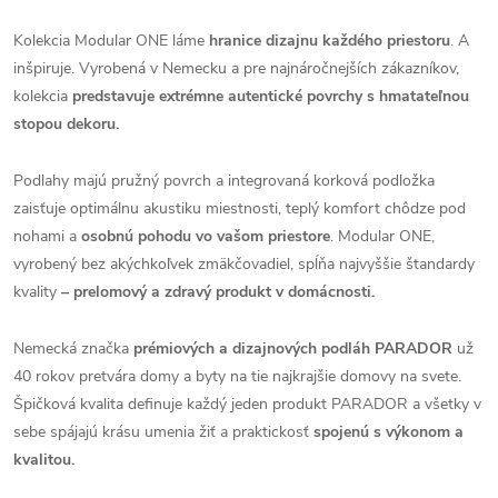
Kolekcia Modular ONE láme
hranice dizajnu každého priestoru
. A
inšpiruje. Vyrobená v Nemecku a pre najnáročnejších zákazníkov,
kolekcia
predstavuje extrémne autentické povrchy s hmatateľnou
stopou dekoru.
Podlahy majú pružný povrch a integrovaná korková podložka
zaisťuje optimálnu akustiku miestnosti, teplý komfort chôdze pod
nohami a
osobnú pohodu vo vašom priestore
. Modular ONE,
vyrobený bez akýchkoľvek zmäkčovadiel, spĺňa najvyššie štandardy
kvality
– prelomový a zdravý produkt v domácnosti.
Nemecká značka
prémiových a dizajnových podláh PARADOR
už
40 rokov pretvára domy a byty na tie najkrajšie domovy na svete.
Špičková kvalita definuje každý jeden produkt PARADOR a všetky v
sebe spájajú krásu umenia žiť a praktickosť
spojenú s výkonom a
kvalitou.