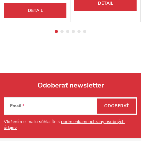
DETAIL
DETAIL
Odoberať newsletter
Zápätie
Email
ODOBERAŤ
Vložením e-mailu súhlasíte s
podmienkami ochrany osobných
údajov