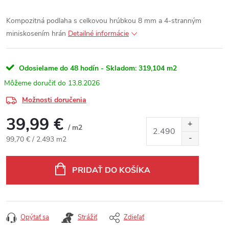
Kompozitná podlaha s celkovou hrúbkou 8 mm a 4-stranným
miniskosením hrán
Detailné informácie
Odosielame do 48 hodín - Skladom:
319,104 m2
13.8.2026
Možnosti doručenia
39,99 €
/ m2
Jednotková cena:
99,70 € / 2.493 m2
PRIDAŤ DO KOŠÍKA
Opýtať sa
Strážiť
Zdieľať