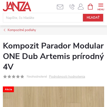
Prejsť na obsah
NÁKUPNÝ
HĽADAŤ
Kompozitné podlahy
Kompozit Parador Modular
ONE Dub Artemis prírodný
4V
Podrobnosti hodnotenia
Neohodnotené
Akcia